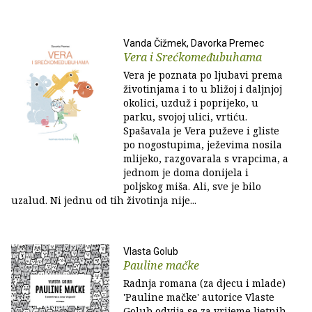
Vanda Čižmek, Davorka Premec
Vera i Srećkomeđubuhama
Vera je poznata po ljubavi prema
životinjama i to u bližoj i daljnjoj
okolici, uzduž i poprijeko, u
parku, svojoj ulici, vrtiću.
Spašavala je Vera puževe i gliste
po nogostupima, ježevima nosila
mlijeko, razgovarala s vrapcima, a
jednom je doma donijela i
poljskog miša. Ali, sve je bilo
uzalud. Ni jednu od tih životinja nije...
Vlasta Golub
Pauline mačke
Radnja romana (za djecu i mlade)
'Pauline mačke' autorice Vlaste
Golub odvija se za vrijeme ljetnih