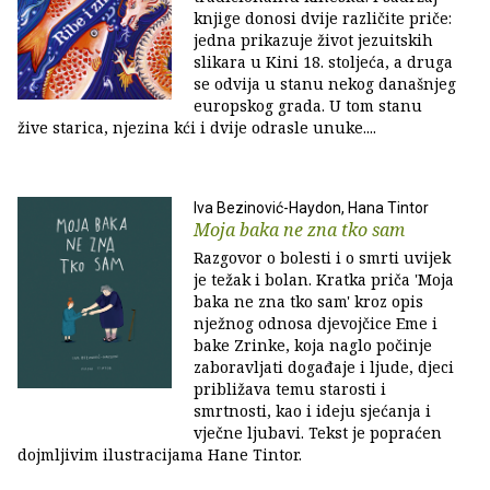
knjige donosi dvije različite priče:
jedna prikazuje život jezuitskih
slikara u Kini 18. stoljeća, a druga
se odvija u stanu nekog današnjeg
europskog grada. U tom stanu
žive starica, njezina kći i dvije odrasle unuke....
Iva Bezinović-Haydon, Hana Tintor
Moja baka ne zna tko sam
Razgovor o bolesti i o smrti uvijek
je težak i bolan. Kratka priča 'Moja
baka ne zna tko sam' kroz opis
nježnog odnosa djevojčice Eme i
bake Zrinke, koja naglo počinje
zaboravljati događaje i ljude, djeci
približava temu starosti i
smrtnosti, kao i ideju sjećanja i
vječne ljubavi. Tekst je popraćen
dojmljivim ilustracijama Hane Tintor.