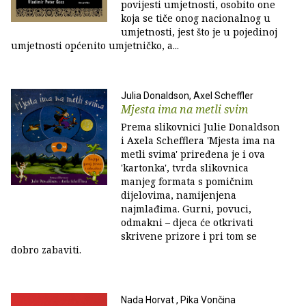
povijesti umjetnosti, osobito one
koja se tiče onog nacionalnog u
umjetnosti, jest što je u pojedinoj
umjetnosti općenito umjetničko, a...
Julia Donaldson, Axel Scheffler
Mjesta ima na metli svim
Prema slikovnici Julie Donaldson
i Axela Schefflera 'Mjesta ima na
metli svima' priređena je i ova
'kartonka', tvrda slikovnica
manjeg formata s pomičnim
dijelovima, namijenjena
najmlađima. Gurni, povuci,
odmakni – djeca će otkrivati
skrivene prizore i pri tom se
dobro zabaviti.
Nada Horvat , Pika Vončina