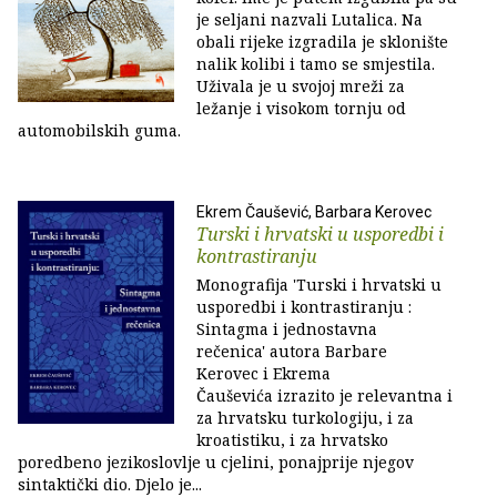
je seljani nazvali Lutalica. Na
obali rijeke izgradila je sklonište
nalik kolibi i tamo se smjestila.
Uživala je u svojoj mreži za
ležanje i visokom tornju od
automobilskih guma.
Ekrem Čaušević, Barbara Kerovec
Turski i hrvatski u usporedbi i
kontrastiranju
Monografija 'Turski i hrvatski u
usporedbi i kontrastiranju :
Sintagma i jednostavna
rečenica' autora Barbare
Kerovec i Ekrema
Čauševića izrazito je relevantna i
za hrvatsku turkologiju, i za
kroatistiku, i za hrvatsko
poredbeno jezikoslovlje u cjelini, ponajprije njegov
sintaktički dio. Djelo je...