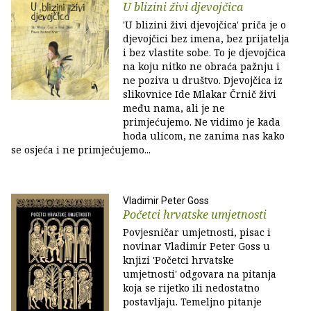
U blizini živi djevojčica
'U blizini živi djevojčica' priča je o
djevojčici bez imena, bez prijatelja
i bez vlastite sobe. To je djevojčica
na koju nitko ne obraća pažnju i
ne poziva u društvo. Djevojčica iz
slikovnice Ide Mlakar Črnič živi
među nama, ali je ne
primjećujemo. Ne vidimo je kada
hoda ulicom, ne zanima nas kako
se osjeća i ne primjećujemo...
Vladimir Peter Goss
Početci hrvatske umjetnosti
Povjesničar umjetnosti, pisac i
novinar Vladimir Peter Goss u
knjizi 'Početci hrvatske
umjetnosti' odgovara na pitanja
koja se rijetko ili nedostatno
postavljaju. Temeljno pitanje