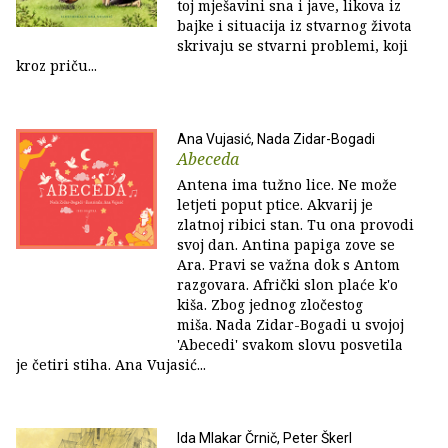
toj mješavini sna i jave, likova iz
bajke i situacija iz stvarnog života
skrivaju se stvarni problemi, koji
kroz priču...
Ana Vujasić, Nada Zidar-Bogadi
Abeceda
Antena ima tužno lice. Ne može
letjeti poput ptice. Akvarij je
zlatnoj ribici stan. Tu ona provodi
svoj dan. Antina papiga zove se
Ara. Pravi se važna dok s Antom
razgovara. Afrički slon plaće k'o
kiša. Zbog jednog zločestog
miša. Nada Zidar-Bogadi u svojoj
'Abecedi' svakom slovu posvetila
je četiri stiha. Ana Vujasić...
Ida Mlakar Črnič, Peter Škerl