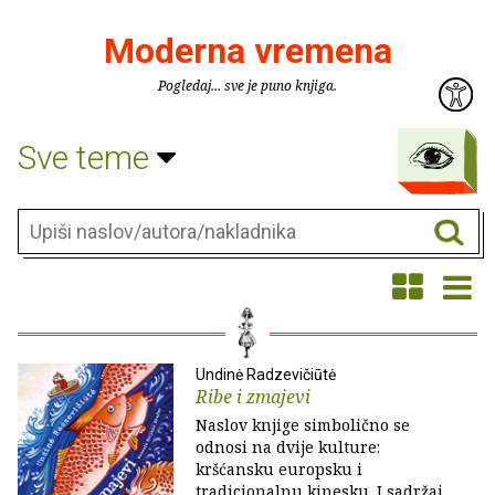
Moderna vremena
Pogledaj... sve je puno knjiga.
Sve teme
Undinė Radzevičiūtė
Ribe i zmajevi
Naslov knjige simbolično se
odnosi na dvije kulture:
kršćansku europsku i
tradicionalnu kinesku. I sadržaj