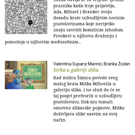
praznika kada troje prijatelja,
Ada, Mihael i Brankec svoju
dosadu krate uzbudljivim noćnim
pustolovinama koje nerijetko
znaju završiti komičnim ishodom.
Preokret u njihovu druženju i
pomutnja u njihovim međusobnim...
Valentina Supanz Marinić, Branka Žodan
Strka u galeriji slika
Kad mišica Šimica povede svog
malog brata Miška Mihovila u
galeriju slika, i ne sluti da će se
taj posjet pretvoriti u uzbudljivu
pustolovinu. Dok mu tumači
osnovne slikarske pojmove, Miško
doživljava slike sasvim na svoj
način.