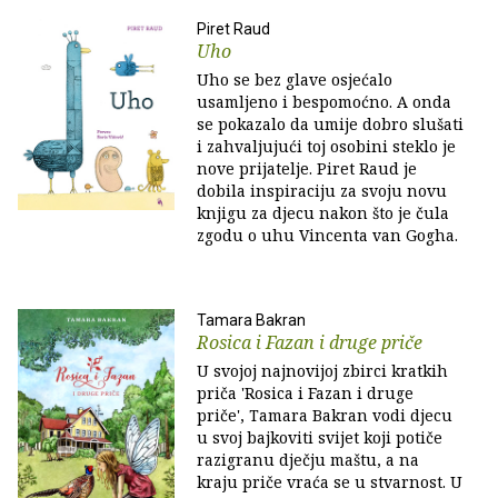
Piret Raud
Uho
Uho se bez glave osjećalo
usamljeno i bespomoćno. A onda
se pokazalo da umije dobro slušati
i zahvaljujući toj osobini steklo je
nove prijatelje. Piret Raud je
dobila inspiraciju za svoju novu
knjigu za djecu nakon što je čula
zgodu o uhu Vincenta van Gogha.
Tamara Bakran
Rosica i Fazan i druge priče
U svojoj najnovijoj zbirci kratkih
priča 'Rosica i Fazan i druge
priče', Tamara Bakran vodi djecu
u svoj bajkoviti svijet koji potiče
razigranu dječju maštu, a na
kraju priče vraća se u stvarnost. U