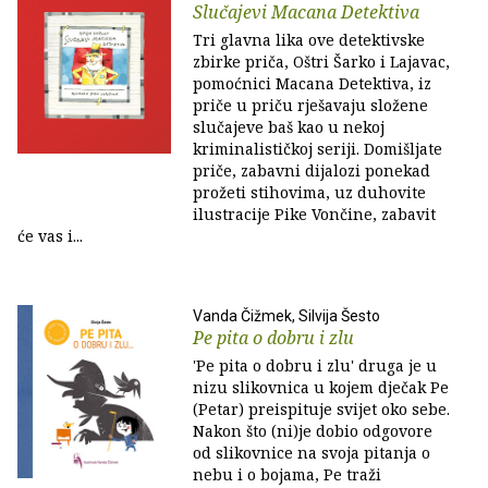
Slučajevi Macana Detektiva
Tri glavna lika ove detektivske
zbirke priča, Oštri Šarko i Lajavac,
pomoćnici Macana Detektiva, iz
priče u priču rješavaju složene
slučajeve baš kao u nekoj
kriminalističkoj seriji. Domišljate
priče, zabavni dijalozi ponekad
prožeti stihovima, uz duhovite
ilustracije Pike Vončine, zabavit
će vas i...
Vanda Čižmek, Silvija Šesto
Pe pita o dobru i zlu
'Pe pita o dobru i zlu' druga je u
nizu slikovnica u kojem dječak Pe
(Petar) preispituje svijet oko sebe.
Nakon što (ni)je dobio odgovore
od slikovnice na svoja pitanja o
nebu i o bojama, Pe traži