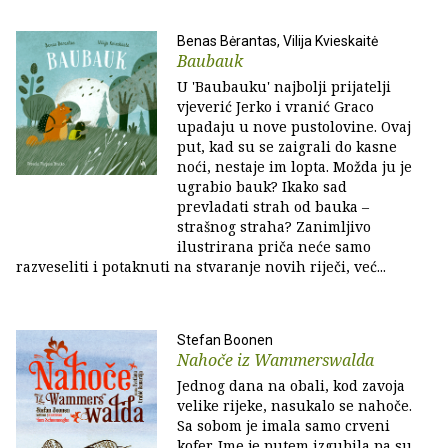
Benas Bėrantas, Vilija Kvieskaitė
Baubauk
U 'Baubauku' najbolji prijatelji
vjeverić Jerko i vranić Graco
upadaju u nove pustolovine. Ovaj
put, kad su se zaigrali do kasne
noći, nestaje im lopta. Možda ju je
ugrabio bauk? Ikako sad
prevladati strah od bauka –
strašnog straha? Zanimljivo
ilustrirana priča neće samo
razveseliti i potaknuti na stvaranje novih riječi, već...
Stefan Boonen
Nahoče iz Wammerswalda
Jednog dana na obali, kod zavoja
velike rijeke, nasukalo se nahoče.
Sa sobom je imala samo crveni
kofer. Ime je putem izgubila pa su