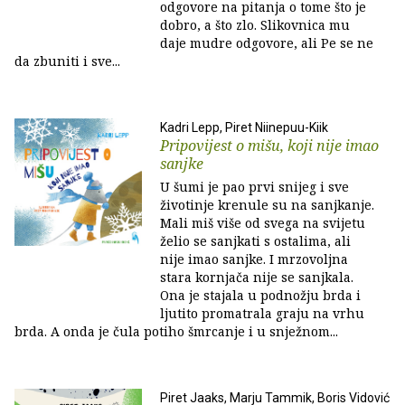
odgovore na pitanja o tome što je
dobro, a što zlo. Slikovnica mu
daje mudre odgovore, ali Pe se ne
da zbuniti i sve...
Kadri Lepp, Piret Niinepuu-Kiik
Pripovijest o mišu, koji nije imao
sanjke
U šumi je pao prvi snijeg i sve
životinje krenule su na sanjkanje.
Mali miš više od svega na svijetu
želio se sanjkati s ostalima, ali
nije imao sanjke. I mrzovoljna
stara kornjača nije se sanjkala.
Ona je stajala u podnožju brda i
ljutito promatrala graju na vrhu
brda. A onda je čula potiho šmrcanje i u snježnom...
Piret Jaaks, Marju Tammik, Boris Vidović