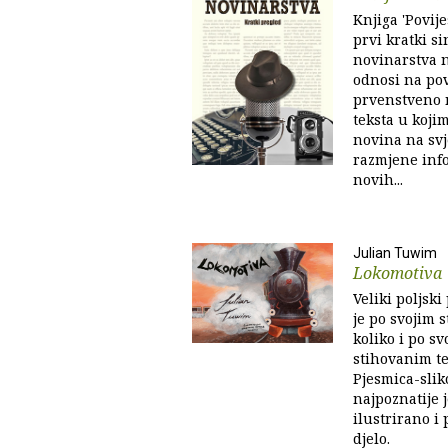
Knjiga 'Povije
prvi kratki si
novinarstva n
odnosi na pov
prvenstveno n
teksta u koji
novina na svj
razmjene info
novih...
Julian Tuwim
Lokomotiva
Veliki poljsk
je po svojim 
koliko i po s
stihovanim te
Pjesmica-slik
najpoznatije j
ilustrirano i
djelo.