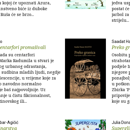
 kojoj će upoznati Azura,
jedva us
anstveno biće iz duboke
postat će
 Ruša će se brzo...
jarbol za
strijelu...
lo
Saadat H
entarfori promašivali
Preko g
ada su centarfori
Osobitu 
Marka Radumila u stvari je
strahota
og urbanog odrastanja,
podjele I
 sudbina mladih ljudi, negdje
njegove 
escencije, u vrijeme koje za
ponajbol
ko navodno normalno
u potkon
je baš najpovoljnije. Uz
Zbirka '
nje u čistu fikcionalnost,
pripovij
novskog ili...
koje su g
bar-Agičić
Julia Don
inarstva
Supergli