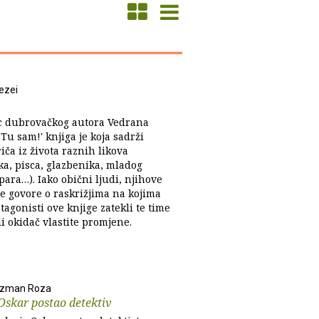
ezei
c dubrovačkog autora Vedrana
'Tu sam!' knjiga je koja sadrži
ča iz života raznih likova
ka, pisca, glazbenika, mladog
ara…). Iako obični ljudi, njihove
e govore o raskrižjima na kojima
tagonisti ove knjige zatekli te time
i okidač vlastite promjene.
ozman Roza
Oskar postao detektiv