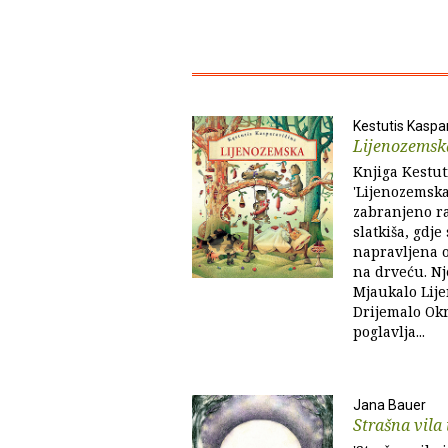
Kestutis Kaspa
Lijenozemsk
Knjiga Kestut
'Lijenozemska'
zabranjeno ra
slatkiša, gdje
napravljena o
na drveću. Nj
Mjaukalo Lije
Drijemalo Okr
poglavlja...
Jana Bauer
Strašna vila 