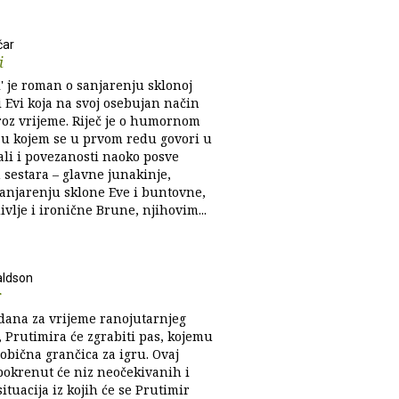
čar
i
i' je roman o sanjarenju sklonoj
i Evi koja na svoj osebujan način
roz vrijeme. Riječ je o humornom
u kojem se u prvom redu govori u
ali i povezanosti naoko posve
h sestara – glavne junakinje,
sanjarenju sklone Eve i buntovne,
vlje i ironične Brune, njihovim...
aldson
r
dana za vrijeme ranojutarnjeg
, Prutimira će zgrabiti pas, kojemu
 obična grančica za igru. Ovaj
pokrenut će niz neočekivanih i
ituacija iz kojih će se Prutimir