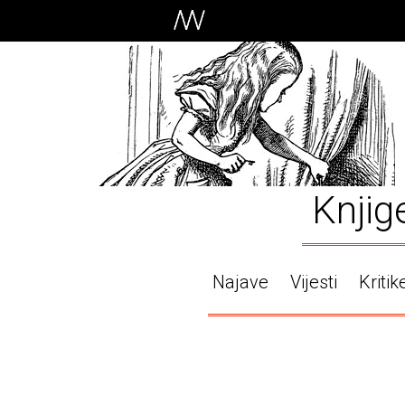
Knjig
Najave
Vijesti
Kritik