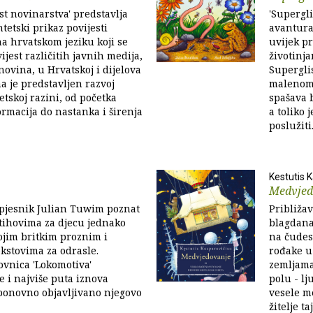
st novinarstva' predstavlja
'Supergli
ntetski prikaz povijesti
avantura
a hrvatskom jeziku koji se
uvijek pr
ijest različitih javnih medija,
životinj
ovina, u Hrvatskoj i dijelova
Supergli
ma je predstavljen razvoj
malenom 
etskoj razini, od početka
spašava 
rmacija do nastanka i širenja
a toliko
poslužiti.
Kestutis 
Medvjed
i pjesnik Julian Tuwim poznat
Približa
stihovima za djecu jednako
blagdana
vojim britkim proznim i
na čudes
kstovima za odrasle.
rođake u
ovnica 'Lokomotiva'
zemljama
e i najviše puta iznova
polu - lj
 ponovno objavljivano njegovo
vesele me
žitelje t