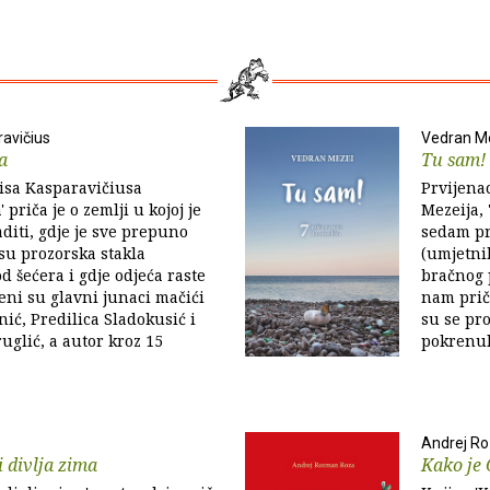
ravičius
Vedran M
a
Tu sam!
isa Kasparavičiusa
Prvijena
 priča je o zemlji u kojoj je
Mezeija, 
diti, gdje je sve prepuno
sedam pri
 su prozorska stakla
(umjetni
d šećera i gdje odjeća raste
bračnog p
eni su glavni junaci mačići
nam prič
nić, Predilica Sladokusić i
su se pro
uglić, a autor kroz 15
pokrenul
Andrej R
i divlja zima
Kako je 