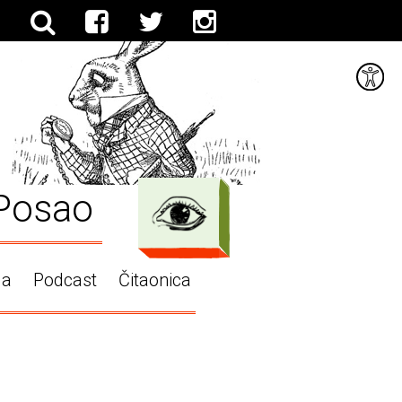
Posao
ga
Podcast
Čitaonica