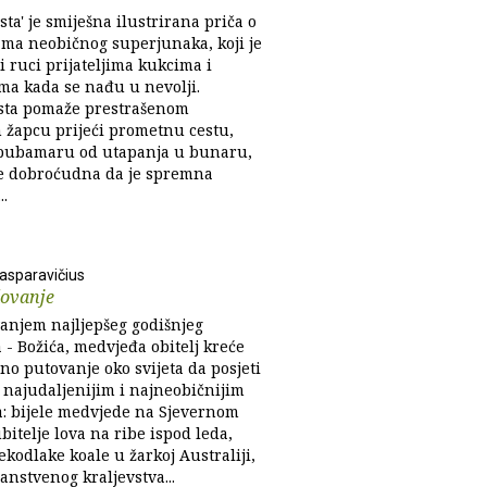
sta' je smiješna ilustrirana priča o
ma neobičnog superjunaka, koji je
i ruci prijateljima kukcima i
ama kada se nađu u nevolji.
sta pomaže prestrašenom
žapcu prijeći prometnu cestu,
bubamaru od utapanja u bunaru,
 je dobroćudna da je spremna
..
Kasparavičius
ovanje
vanjem najljepšeg godišnjeg
 - Božića, medvjeđa obitelj kreće
no putovanje oko svijeta da posjeti
 najudaljenijim i najneobičnijim
: bijele medvjede na Sjevernom
ubitelje lova na ribe ispod leda,
kodlake koale u žarkoj Australiji,
ajanstvenog kraljevstva...