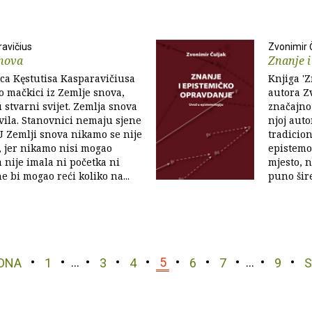
ravičius
Zvonimir 
snova
Znanje i
ca Kęstutisa Kasparavičiusa
Knjiga '
o mačkici iz Zemlje snova,
autora Z
u stvarni svijet. Zemlja snova
značajno 
vila. Stanovnici nemaju sjene
njoj auto
 U Zemlji snova nikamo se nije
tradicion
i, jer nikamo nisi mogao
epistemo
a nije imala ni početka ni
mjesto, n
ne bi mogao reći koliko na...
puno šire
DNA
1
…
3
4
5
6
7
…
9
S