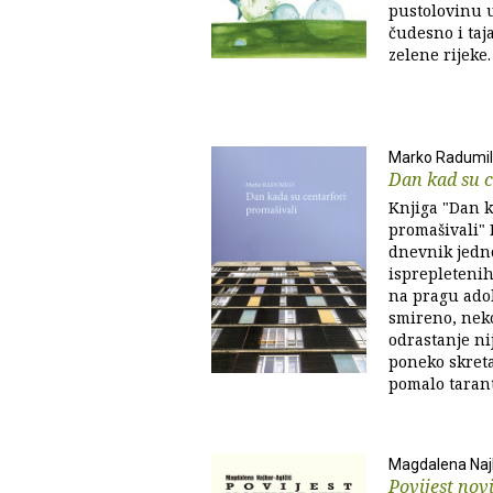
pustolovinu u
čudesno i taj
zelene rijeke.
Marko Radumi
Dan kad su c
Knjiga "Dan k
promašivali" 
dnevnik jedn
isprepletenih
na pragu adol
smireno, ne
odrastanje ni
poneko skreta
pomalo taranti
Magdalena Naj
Povijest nov