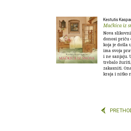
Kestutis Kaspa
Mačkica iz 
Nova slikovni
donosi priču 
koja je došla 
ima svoja pra
i ne sanjaju.
trebalo žurit
zakasniti. On
kraja i nitko 
PRETHO