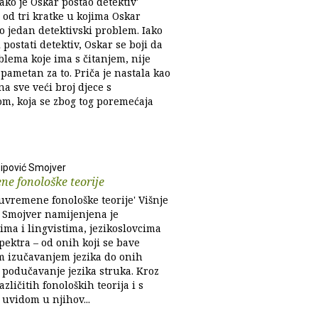
ako je Oskar postao detektiv'
e od tri kratke u kojima Oskar
o jedan detektivski problem. Iako
i postati detektiv, Oskar se boji da
blema koje ima s čitanjem, nije
pametan za to. Priča je nastala kao
a sve veći broj djece s
om, koja se zbog tog poremećaja
sipović Smojver
e fonološke teorije
uvremene fonološke teorije' Višnje
ć Smojver namijenjena je
ima i lingvistima, jezikoslovcima
pektra – od onih koji se bave
im izučavanjem jezika do onih
 podučavanje jezika struka. Kroz
zličitih fonoloških teorija i s
 uvidom u njihov...