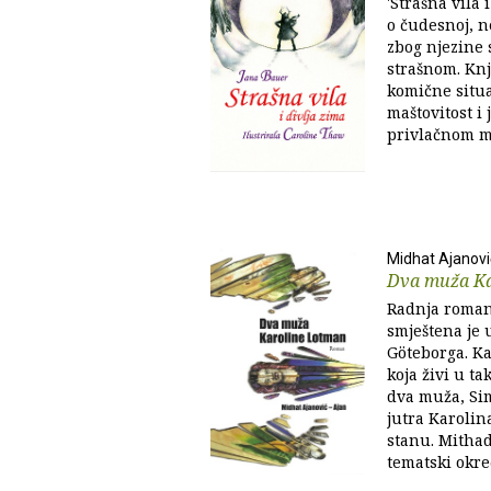
'Strašna vila 
o čudesnoj, n
zbog njezine 
strašnom. Knji
komične situa
maštovitost i 
privlačnom ml
Midhat Ajanovi
Dva muža Ka
Radnja roman
smještena je
Göteborga. Ka
koja živi u t
dva muža, Si
jutra Karolin
stanu. Mithad
tematski okre