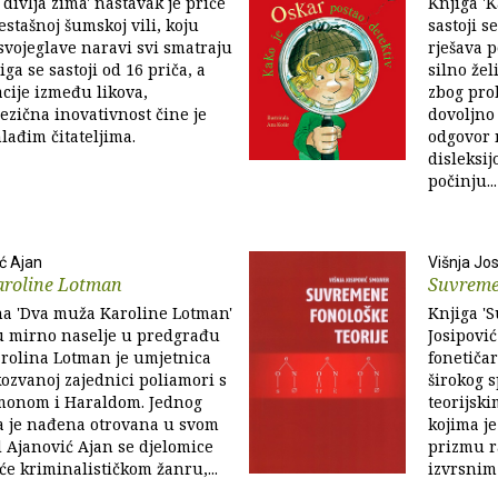
i divlja zima' nastavak je priče
Knjiga 'K
estašnoj šumskoj vili, koju
sastoji s
svojeglave naravi svi smatraju
rješava p
ga se sastoji od 16 priča, a
silno žel
cije između likova,
zbog pro
jezična inovativnost čine je
dovoljno 
ađim čitateljima.
odgovor n
disleksij
počinju...
ć Ajan
Višnja Jo
roline Lotman
Suvremen
a 'Dva muža Karoline Lotman'
Knjiga 'S
 u mirno naselje u predgrađu
Josipovi
rolina Lotman je umjetnica
fonetičar
akozvanoj zajednici poliamori s
širokog s
monom i Haraldom. Jednog
teorijsk
a je nađena otrovana u svom
kojima je
 Ajanović Ajan se djelomice
prizmu ra
će kriminalističkom žanru,...
izvrsnim