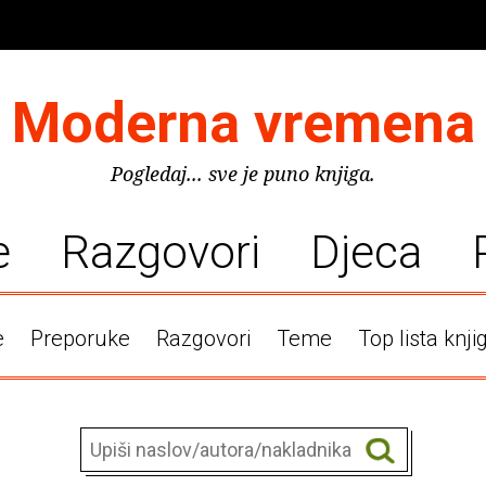
Moderna vremena
Pogledaj... sve je puno knjiga.
e
Razgovori
Djeca
e
Preporuke
Razgovori
Teme
Top lista knji