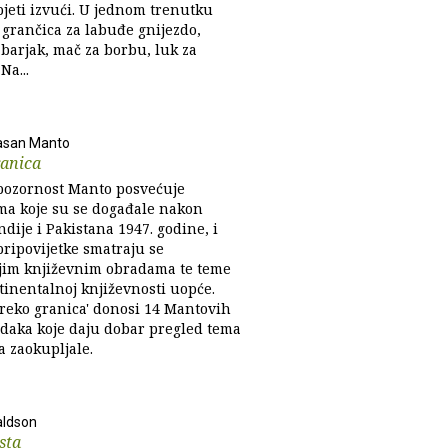
pjeti izvući. U jednom trenutku
 grančica za labuđe gnijezdo,
 barjak, mač za borbu, luk za
 Na...
asan Manto
ranica
pozornost Manto posvećuje
ma koje su se događale nakon
ndije i Pakistana 1947. godine, i
pripovijetke smatraju se
jim književnim obradama te teme
tinentalnoj književnosti uopće.
Preko granica' donosi 14 Mantovih
edaka koje daju dobar pregled tema
a zaokupljale.
aldson
sta