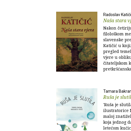
Radoslav Katič
Naša stara v
Nakon četirij
filološkom m
slavenske pre
Katičić u knji
pregled teme
vjere u oblik
čitateljskom 
pretkršćanska.
Tamara Bakra
Ruša je sluti
'Ruša je sluti
ilustratorice 
maloj znatižel
koja jednog d
letećom kući