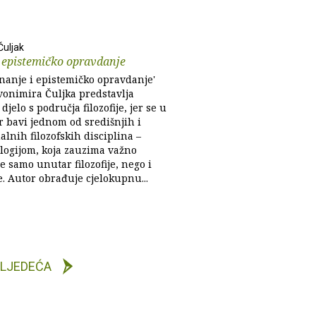
Čuljak
 epistemičko opravdanje
Znanje i epistemičko opravdanje'
vonimira Čuljka predstavlja
djelo s područja filozofije, jer se u
r bavi jednom od središnjih i
alnih filozofskih disciplina –
logijom, koja zauzima važno
e samo unutar filozofije, nego i
. Autor obrađuje cjelokupnu...
LJEDEĆA