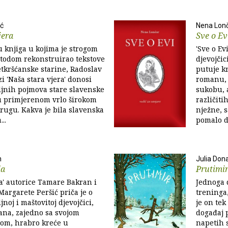
ić
Nena Lon
jera
Sve o Ev
u knjiga u kojima je strogom
'Sve o Ev
etodom rekonstruirao tekstove
djevojčic
tkršćanske starine, Radoslav
putuje k
zi 'Naša stara vjera' donosi
romanu, 
ljnih pojmova stare slavenske
sukobu, 
u primjerenom vrlo širokom
različiti
krugu. Kakva je bila slavenska
nježne, 
..
pomalo di
n
Julia Don
la
Prutimi
la' autorice Tamare Bakran i
Jednoga 
Margarete Peršić priča je o
treninga
jnoj i maštovitoj djevojčici,
je on tek
ana, zajedno sa svojom
događaj 
com, hrabro kreće u
napetih s