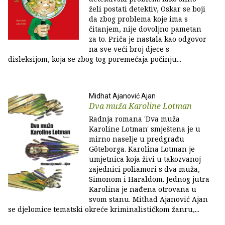
želi postati detektiv, Oskar se boji
da zbog problema koje ima s
čitanjem, nije dovoljno pametan
za to. Priča je nastala kao odgovor
na sve veći broj djece s
disleksijom, koja se zbog tog poremećaja počinju...
Midhat Ajanović Ajan
Dva muža Karoline Lotman
Radnja romana 'Dva muža
Karoline Lotman' smještena je u
mirno naselje u predgrađu
Göteborga. Karolina Lotman je
umjetnica koja živi u takozvanoj
zajednici poliamori s dva muža,
Simonom i Haraldom. Jednog jutra
Karolina je nađena otrovana u
svom stanu. Mithad Ajanović Ajan
se djelomice tematski okreće kriminalističkom žanru,...