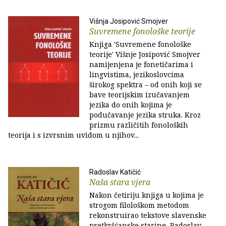
Višnja Josipović Smojver
Suvremene fonološke teorije
Knjiga 'Suvremene fonološke
teorije' Višnje Josipović Smojver
namijenjena je fonetičarima i
lingvistima, jezikoslovcima
širokog spektra – od onih koji se
bave teorijskim izučavanjem
jezika do onih kojima je
podučavanje jezika struka. Kroz
prizmu različitih fonoloških
teorija i s izvrsnim uvidom u njihov...
Radoslav Katičić
Naša stara vjera
Nakon četiriju knjiga u kojima je
strogom filološkom metodom
rekonstruirao tekstove slavenske
pretkršćanske starine, Radoslav