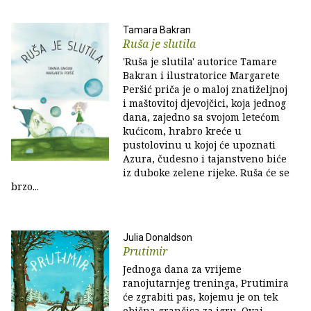
Tamara Bakran
Ruša je slutila
'Ruša je slutila' autorice Tamare
Bakran i ilustratorice Margarete
Peršić priča je o maloj znatiželjnoj
i maštovitoj djevojčici, koja jednog
dana, zajedno sa svojom letećom
kućicom, hrabro kreće u
pustolovinu u kojoj će upoznati
Azura, čudesno i tajanstveno biće
iz duboke zelene rijeke. Ruša će se
brzo...
Julia Donaldson
Prutimir
Jednoga dana za vrijeme
ranojutarnjeg treninga, Prutimira
će zgrabiti pas, kojemu je on tek
obična grančica za igru. Ovaj