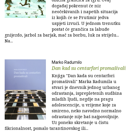
događaj pokrenut će niz
neočekivanih i napetih situacija
iz kojih će se Prutimir jedva
uspjeti izvući. U jednom trenutku
postat će grančica za labuđe
gnijezdo, jarbol za barjak, mač za borbu, luk za strijelu...
Na...
Marko Radumilo
Dan kad su centarfori promašivali
Knjiga "Dan kada su centarfori
promašivali" Marka Radumila u
stvari je dnevnik jednog urbanog
odrastanja, isprepletenih sudbina
mladih ljudi, negdje na pragu
adolescencije, u vrijeme koje za
smireno, neko navodno normalno
odrastanje nije baš najpovoljnije.
Uz poneko skretanje u čistu
fikcionalnost, pomalo tarantinovskog ili...