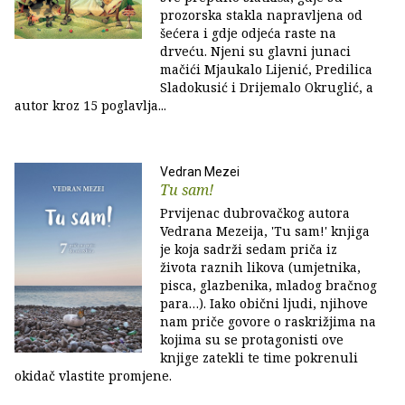
prozorska stakla napravljena od
šećera i gdje odjeća raste na
drveću. Njeni su glavni junaci
mačići Mjaukalo Lijenić, Predilica
Sladokusić i Drijemalo Okruglić, a
autor kroz 15 poglavlja...
Vedran Mezei
Tu sam!
Prvijenac dubrovačkog autora
Vedrana Mezeija, 'Tu sam!' knjiga
je koja sadrži sedam priča iz
života raznih likova (umjetnika,
pisca, glazbenika, mladog bračnog
para…). Iako obični ljudi, njihove
nam priče govore o raskrižjima na
kojima su se protagonisti ove
knjige zatekli te time pokrenuli
okidač vlastite promjene.