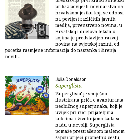
predstavlja prvi kratki sintetski
prikaz povijesti novinarstva na
hrvatskom jeziku koji se odnosi
na povijest različitih javnih
medija, prvenstveno novina, u
Hrvatskoj i dijelova teksta u
kojima je predstavljen razvoj
novina na svjetskoj razini, od
početka razmjene informacija do nastanka i širenja
novih...
Julia Donaldson
Superglista
'Superglista' je smiješna
ilustrirana priča o avanturama
neobičnog superjunaka, koji je
uvijek pri ruci prijateljima
kukcima i životinjama kada se
nađu u nevolji. Superglista
pomaže prestrašenom malenom
žapcu prijeći prometnu cestu,