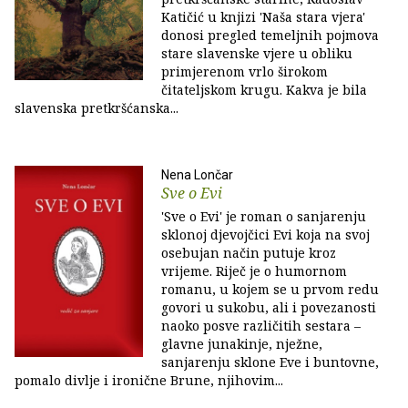
Katičić u knjizi 'Naša stara vjera'
donosi pregled temeljnih pojmova
stare slavenske vjere u obliku
primjerenom vrlo širokom
čitateljskom krugu. Kakva je bila
slavenska pretkršćanska...
Nena Lončar
Sve o Evi
'Sve o Evi' je roman o sanjarenju
sklonoj djevojčici Evi koja na svoj
osebujan način putuje kroz
vrijeme. Riječ je o humornom
romanu, u kojem se u prvom redu
govori u sukobu, ali i povezanosti
naoko posve različitih sestara –
glavne junakinje, nježne,
sanjarenju sklone Eve i buntovne,
pomalo divlje i ironične Brune, njihovim...