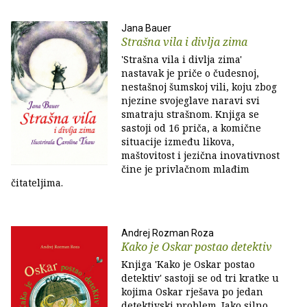
Jana Bauer
Strašna vila i divlja zima
'Strašna vila i divlja zima'
nastavak je priče o čudesnoj,
nestašnoj šumskoj vili, koju zbog
njezine svojeglave naravi svi
smatraju strašnom. Knjiga se
sastoji od 16 priča, a komične
situacije između likova,
maštovitost i jezična inovativnost
čine je privlačnom mlađim
čitateljima.
Andrej Rozman Roza
Kako je Oskar postao detektiv
Knjiga 'Kako je Oskar postao
detektiv' sastoji se od tri kratke u
kojima Oskar rješava po jedan
detektivski problem. Iako silno