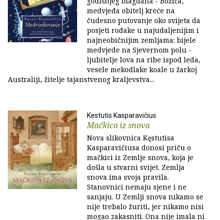
godišnjeg blagdana - Božića,
medvjeđa obitelj kreće na
čudesno putovanje oko svijeta da
posjeti rođake u najudaljenijim i
najneobičnijim zemljama: bijele
medvjede na Sjevernom polu -
ljubitelje lova na ribe ispod leda,
vesele mekodlake koale u žarkoj
Australiji, žitelje tajanstvenog kraljevstva...
Kestutis Kasparavičius
Mačkica iz snova
Nova slikovnica Kęstutisa
Kasparavičiusa donosi priču o
mačkici iz Zemlje snova, koja je
došla u stvarni svijet. Zemlja
snova ima svoja pravila.
Stanovnici nemaju sjene i ne
sanjaju. U Zemlji snova nikamo se
nije trebalo žuriti, jer nikamo nisi
mogao zakasniti. Ona nije imala ni