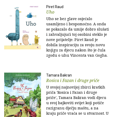
Piret Raud
Uho
Uho se bez glave osjećalo
usamljeno i bespomoćno. A onda
se pokazalo da umije dobro slušati
i zahvaljujući toj osobini steklo je
nove prijatelje. Piret Raud je
dobila inspiraciju za svoju novu
knjigu za djecu nakon što je čula
zgodu o uhu Vincenta van Gogha.
Tamara Bakran
Rosica i Fazan i druge priče
U svojoj najnovijoj zbirci kratkih
priča 'Rosica i Fazan i druge
priče', Tamara Bakran vodi djecu
u svoj bajkoviti svijet koji potiče
razigranu dječju maštu, a na
kraju priče vraća se u stvarnost. U