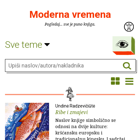
Moderna vremena
Pogledaj... sve je puno knjiga.
Sve teme
Undinė Radzevičiūtė
Ribe i zmajevi
Naslov knjige simbolično se
odnosi na dvije kulture:
kršćansku europsku i
tradicionalnu kinesku. I sadržaj