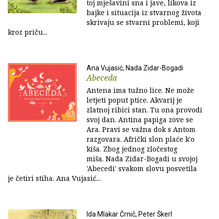
toj mješavini sna i jave, likova iz
bajke i situacija iz stvarnog života
skrivaju se stvarni problemi, koji
kroz priču...
Ana Vujasić, Nada Zidar-Bogadi
Abeceda
Antena ima tužno lice. Ne može
letjeti poput ptice. Akvarij je
zlatnoj ribici stan. Tu ona provodi
svoj dan. Antina papiga zove se
Ara. Pravi se važna dok s Antom
razgovara. Afrički slon plaće k'o
kiša. Zbog jednog zločestog
miša. Nada Zidar-Bogadi u svojoj
'Abecedi' svakom slovu posvetila
je četiri stiha. Ana Vujasić...
Ida Mlakar Črnič, Peter Škerl