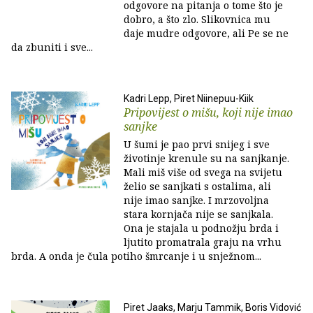
odgovore na pitanja o tome što je
dobro, a što zlo. Slikovnica mu
daje mudre odgovore, ali Pe se ne
da zbuniti i sve...
Kadri Lepp, Piret Niinepuu-Kiik
Pripovijest o mišu, koji nije imao
sanjke
U šumi je pao prvi snijeg i sve
životinje krenule su na sanjkanje.
Mali miš više od svega na svijetu
želio se sanjkati s ostalima, ali
nije imao sanjke. I mrzovoljna
stara kornjača nije se sanjkala.
Ona je stajala u podnožju brda i
ljutito promatrala graju na vrhu
brda. A onda je čula potiho šmrcanje i u snježnom...
Piret Jaaks, Marju Tammik, Boris Vidović