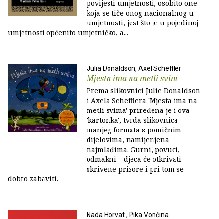
povijesti umjetnosti, osobito one
koja se tiče onog nacionalnog u
umjetnosti, jest što je u pojedinoj
umjetnosti općenito umjetničko, a...
Julia Donaldson, Axel Scheffler
Mjesta ima na metli svim
Prema slikovnici Julie Donaldson
i Axela Schefflera 'Mjesta ima na
metli svima' priređena je i ova
'kartonka', tvrda slikovnica
manjeg formata s pomičnim
dijelovima, namijenjena
najmlađima. Gurni, povuci,
odmakni – djeca će otkrivati
skrivene prizore i pri tom se
dobro zabaviti.
Nada Horvat , Pika Vončina