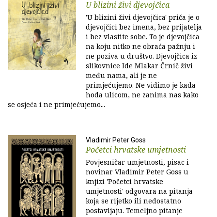
U blizini živi djevojčica
'U blizini živi djevojčica' priča je o
djevojčici bez imena, bez prijatelja
i bez vlastite sobe. To je djevojčica
na koju nitko ne obraća pažnju i
ne poziva u društvo. Djevojčica iz
slikovnice Ide Mlakar Črnič živi
među nama, ali je ne
primjećujemo. Ne vidimo je kada
hoda ulicom, ne zanima nas kako
se osjeća i ne primjećujemo...
Vladimir Peter Goss
Početci hrvatske umjetnosti
Povjesničar umjetnosti, pisac i
novinar Vladimir Peter Goss u
knjizi 'Početci hrvatske
umjetnosti' odgovara na pitanja
koja se rijetko ili nedostatno
postavljaju. Temeljno pitanje