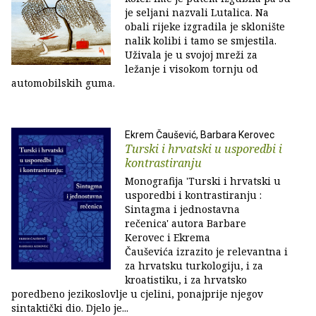
je seljani nazvali Lutalica. Na
obali rijeke izgradila je sklonište
nalik kolibi i tamo se smjestila.
Uživala je u svojoj mreži za
ležanje i visokom tornju od
automobilskih guma.
Ekrem Čaušević, Barbara Kerovec
Turski i hrvatski u usporedbi i
kontrastiranju
Monografija 'Turski i hrvatski u
usporedbi i kontrastiranju :
Sintagma i jednostavna
rečenica' autora Barbare
Kerovec i Ekrema
Čauševića izrazito je relevantna i
za hrvatsku turkologiju, i za
kroatistiku, i za hrvatsko
poredbeno jezikoslovlje u cjelini, ponajprije njegov
sintaktički dio. Djelo je...