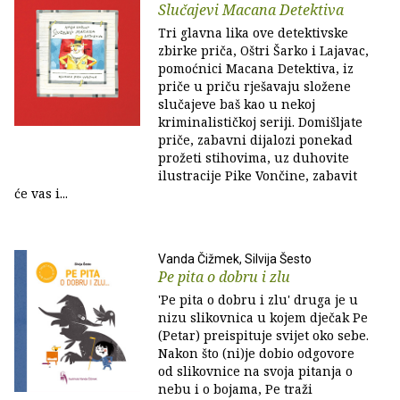
Slučajevi Macana Detektiva
Tri glavna lika ove detektivske
zbirke priča, Oštri Šarko i Lajavac,
pomoćnici Macana Detektiva, iz
priče u priču rješavaju složene
slučajeve baš kao u nekoj
kriminalističkoj seriji. Domišljate
priče, zabavni dijalozi ponekad
prožeti stihovima, uz duhovite
ilustracije Pike Vončine, zabavit
će vas i...
Vanda Čižmek, Silvija Šesto
Pe pita o dobru i zlu
'Pe pita o dobru i zlu' druga je u
nizu slikovnica u kojem dječak Pe
(Petar) preispituje svijet oko sebe.
Nakon što (ni)je dobio odgovore
od slikovnice na svoja pitanja o
nebu i o bojama, Pe traži