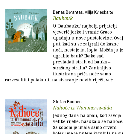
Benas Bėrantas, Vilija Kvieskaitė
Baubauk
U 'Baubauku' najbolji prijatelji
vjeverić Jerko i vranić Graco
upadaju u nove pustolovine. Ovaj
put, kad su se zaigrali do kasne
noći, nestaje im lopta. Možda ju je
ugrabio bauk? Ikako sad
prevladati strah od bauka –
strašnog straha? Zanimljivo
ilustrirana priča neće samo
razveseliti i potaknuti na stvaranje novih riječi, već...
Stefan Boonen
Nahoče iz Wammerswalda
Jednog dana na obali, kod zavoja
velike rijeke, nasukalo se nahoče.
Sa sobom je imala samo crveni
kofer. Ime je putem izgubila pa su