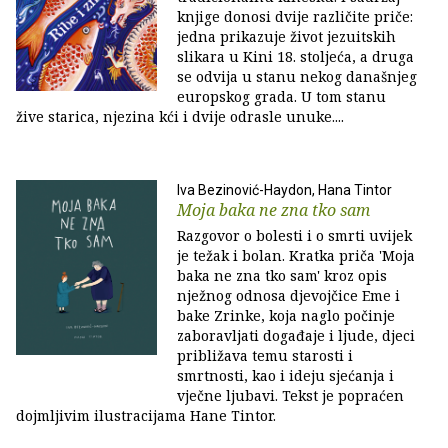
knjige donosi dvije različite priče:
jedna prikazuje život jezuitskih
slikara u Kini 18. stoljeća, a druga
se odvija u stanu nekog današnjeg
europskog grada. U tom stanu
žive starica, njezina kći i dvije odrasle unuke....
Iva Bezinović-Haydon, Hana Tintor
Moja baka ne zna tko sam
Razgovor o bolesti i o smrti uvijek
je težak i bolan. Kratka priča 'Moja
baka ne zna tko sam' kroz opis
nježnog odnosa djevojčice Eme i
bake Zrinke, koja naglo počinje
zaboravljati događaje i ljude, djeci
približava temu starosti i
smrtnosti, kao i ideju sjećanja i
vječne ljubavi. Tekst je popraćen
dojmljivim ilustracijama Hane Tintor.