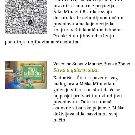
praznika kada troje prijatelja,
Ada, Mihael i Brankec svoju
dosadu krate uzbudljivim noćnim
pustolovinama koje nerijetko
znaju završiti komičnim ishodom.
Preokret u njihovu druženju i
pomutnja u njihovim međusobnim...
Valentina Supanz Marinić, Branka Žodan
Strka u galeriji slika
Kad mišica Šimica povede svog
malog brata Miška Mihovila u
galeriju slika, i ne sluti da će se
taj posjet pretvoriti u uzbudljivu
pustolovinu. Dok mu tumači
osnovne slikarske pojmove, Miško
doživljava slike sasvim na svoj
način.