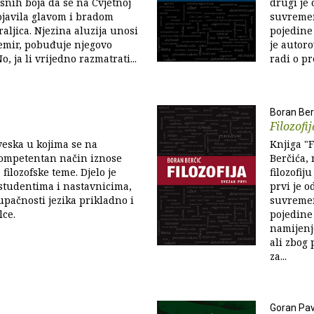
asnih boja da se na Cvjetnoj
drugi je
pojavila glavom i bradom
suvremen
aljica. Njezina aluzija unosi
pojedine 
emir, pobuđuje njegovo
je autoro
o, ja li vrijedno razmatrati...
radi o pre
Boran Ber
Filozofij
veska u kojima se na
Knjiga "F
ompetentan način iznose
Berčića,
filozofske teme. Djelo je
filozofij
studentima i nastavnicima,
prvi je o
tupačnosti jezika prikladno i
suvremen
lce.
pojedine 
namijenj
ali zbog 
za...
Goran Pav