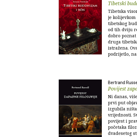
Tibetski bud
Tibetska viso
je kolijevkom 
tibetskog bud
od tih dviju r
dobro poznat 
druga tibetska
istražena. Ov
podrijetlo, na
Bertrand Russe
Povijest zapa
Ni danas, više
prvi put obja
izgubila ništa
vrijednosti. S
povijest i pra
početaka filoz
dvadesetog st