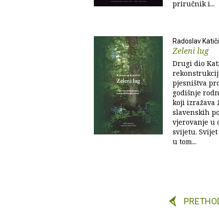
priručnik i...
Radoslav Katič
Zeleni lug
Drugi dio Kat
rekonstrukci
pjesništva pr
godišnje rodn
koji izražava 
slavenskih po
vjerovanje u c
svijetu. Svij
u tom...
PRETHO