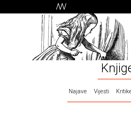
Knjig
Najave
Vijesti
Kritik