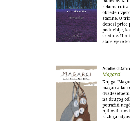
Radoslav Katič
rekonstruira 
obrede i vjer
starine. U tri
donosi priče
podneblje, ko
sredine. U nj
stare vjere ko
Adelheid Dahi
Magarci
Knjiga "Magar
magarca koji 
dvadesetpetu 
na drugog odl
potražiti neg
njihovih novi
razloga odgov