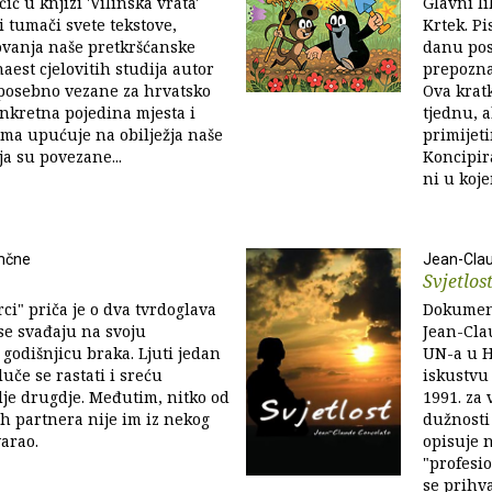
ić u knjizi 'Vilinska vrata'
Glavni li
i tumači svete tekstove,
Krtek. Pi
ovanja naše pretkršćanske
danu posv
naest cjelovitih studija autor
prepoznat
 posebno vezane za hrvatsko
Ova krat
nkretna pojedina mjesta i
tjednu, a
ima upućuje na obilježja naše
primijet
ja su povezane...
Koncipir
ni u kojem
mčne
Jean-Cla
Svjetlos
ci" priča je o dva tvrdoglava
Dokument
se svađaju na svoju
Jean-Cla
godišnjicu braka. Ljuti jedan
UN-a u H
uče se rastati i sreću
iskustvu
dje drugdje. Međutim, nitko od
1991. za 
h partnera nije im iz nekog
dužnosti
arao.
opisuje 
"profesi
se prihva