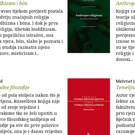
dhizam i bön
Anthropo
ravan tijekom povijesti postala
Knjiga r
dviju značajnih religija -
teorija 
dhizma i böna. I dok je prva
religiozn
eligija, tibetski buddhizam,
oblikova
i poprilično istražen, ona
povijesn
 vjera, bön, slabo je poznata i
iznose te
a studija razmatra njeno
su se tij
zore, misticizam i...
religije 
donosi...
ll
Mehmet Is
dne filozofije
Temeljni
 od pola stoljeća nakon što je
Autor rj
vljena, Russellova knjiga nije
lektor za
 od svoje svježine i
fakultetu
vakome tko se želi uputiti u
prvi rječ
vce filozofskog mišljenja od
Rječnik 
ofije pa sve do prve polovice
podnatuk
oljeća, ona je i danas vrijedan
razumije