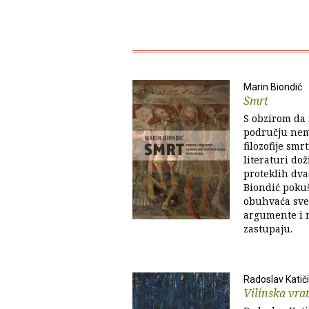
Marin Biondić
Smrt
S obzirom da
području nema
filozofije smr
literaturi do
proteklih dv
Biondić pokuš
obuhvaća sve
argumente i n
zastupaju.
Radoslav Katič
Vilinska vra