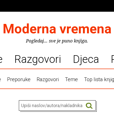
Moderna vremena
Pogledaj... sve je puno knjiga.
e
Razgovori
Djeca
e
Preporuke
Razgovori
Teme
Top lista knji