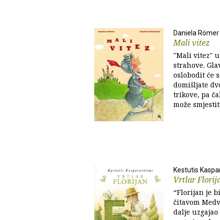
Daniela Römer
Mali vitez
"Mali vitez" u
strahove. Glav
oslobodit će 
domišljate dv
trikove, pa ča
može smjestit
Kestutis Kaspa
Vrtlar Florij
“Florijan je b
čitavom Medvj
dalje uzgajao