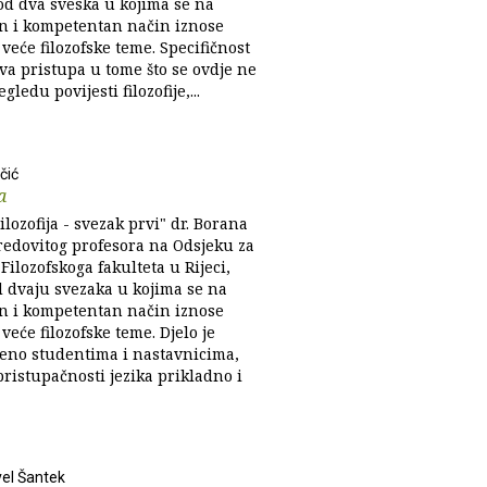
 od dva sveska u kojima se na
 i kompetentan način iznose
veće filozofske teme. Specifičnost
va pristupa u tome što se ovdje ne
gledu povijesti filozofije,...
čić
a
ilozofija - svezak prvi" dr. Borana
 redovitog profesora na Odsjeku za
u Filozofskoga fakulteta u Rijeci,
d dvaju svezaka u kojima se na
 i kompetentan način iznose
veće filozofske teme. Djelo je
eno studentima i nastavnicima,
pristupačnosti jezika prikladno i
el Šantek