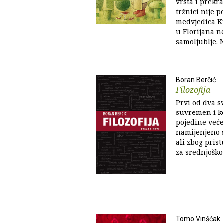
vrsta i prekr
tržnici nije 
medvjedica Kr
u Florijana n
samoljublje. N
Boran Berčić
Filozofija
Prvi od dva s
suvremen i k
pojedine veće 
namijenjeno 
ali zbog pris
za srednjoško
Tomo Vinšćak