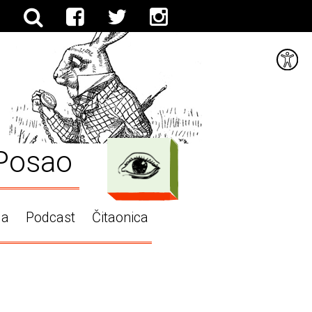
Posao
ga
Podcast
Čitaonica