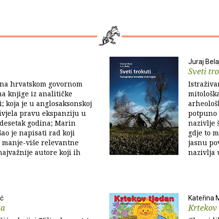
Juraj Bela
Sveti tr
 na hrvatskom govornom
Istraživa
 knjige iz analitičke
mitološka
ti; koja je u anglosaksonskoj
arheološk
živjela pravu ekspanziju u
potpuno 
adesetak godina; Marin
nazivlje 
ao je napisati rad koji
gdje to m
 manje-više relevantne
jasnu po
ajvažnije autore koji ih
nazivlja u
ić
Kateřina M
ta
Krtekov 