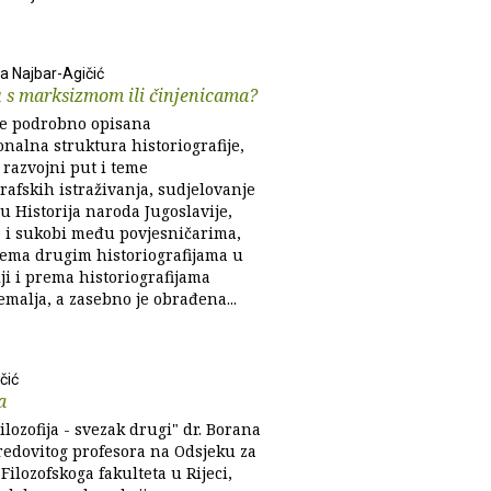
 Najbar-Agičić
 s marksizmom ili činjenicama?
 je podrobno opisana
onalna struktura historiografije,
 razvojni put i teme
rafskih istraživanja, sudjelovanje
u Historija naroda Jugoslavije,
 i sukobi među povjesničarima,
ema drugim historiografijama u
ji i prema historiografijama
malja, a zasebno je obrađena...
čić
a
ilozofija - svezak drugi" dr. Borana
 redovitog profesora na Odsjeku za
u Filozofskoga fakulteta u Rijeci,