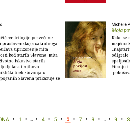
ić
Michelle 
Moja pov
ičićeve trilogije posvećene
Kako se m
ji praslavenskoga sakralnoga
majčinstv
oučava uprizorenje mita
„najstari
osti kod starih Slavena, mita
odigrale 
životno iskustvo starih
spaljival
ljodjelaca i njihovo
čitanju i
iklički tijek zbivanja u
pokušava
et poganih Slavena prikazuje se
DNA
1
…
4
5
6
7
8
…
9
S