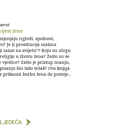
Perrot
ijest žena
ijenjaju izgledi, spolnost,
o? Je li prostitucija uistinu
ji zanat na svijetu“? Koju su ulogu
religije u životu žena? Zašto su se
e vještice? Zašto je pristup znanju,
 pisanju bio tako težak? Ova knjiga
 prikazati borbu žena da postoje...
LJEDEĆA