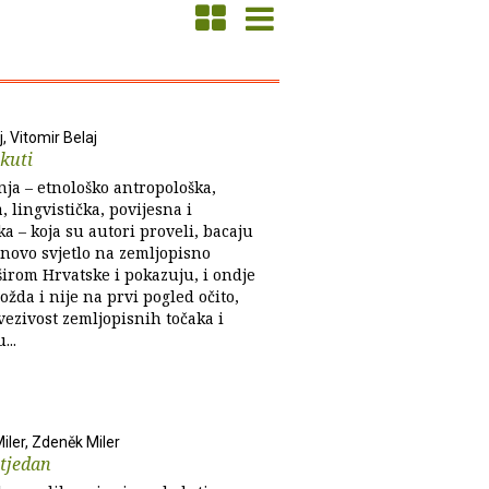
j, Vitomir Belaj
okuti
nja – etnološko antropološka,
, lingvistička, povijesna i
a – koja su autori proveli, bacaju
novo svjetlo na zemljopisno
širom Hrvatske i pokazuju, i ondje
ožda i nije na prvi pogled očito,
vezivost zemljopisnih točaka i
...
iler, Zdeněk Miler
tjedan