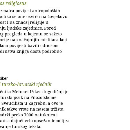
s religiosus
azmatra povijest antropoloških
ukoliko se one osvrću na čovjekovu
ost i na značaj religije u
nju ljudske zajednice. Pored
og pregleda u kojemu se sažeto
orije najznačajnijih mislilaca koji
ekom povijesti bavili odnosom
i društva knjiga dosta podrobno
iker
 tursko-hrvatski rječnik
ečnika Mehmet Iºıker dugodišnji je
 turski jezik na Filozofskome
 Sveučilišta u Zagrebu, a ovo je
nik takve vrste na našem tržištu.
sadrži preko 7000 natuknica i
nica dajući vrlo opsežan temelj za
vanje turskog teksta.