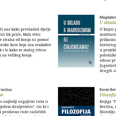
Magdalena
U skladu
či nas kako prevladati dječje
U knjizi
ni lik priče, Mali vitez
instituci
se straha od konja uz pomoć
prikazan
orske koze koja zna svakakve
historiog
k i to kako se malog viteza
u projekt
i na velikog konja.
polemike
odnos pr
Jugoslavi
drugih ze
ravičius
Boran Ber
an
Filozofij
io najbolji uzgajivač ruža u
Knjiga "F
eđem Kraljevstvu”. On bi i
Berčića,
 i prodavao ruže različitih
filozofij