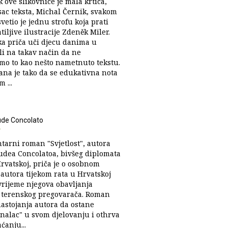
k ove slikovnice je mala krtica,
sac teksta, Michal Černik, svakom
etio je jednu strofu koja prati
iljive ilustracije Zdeněk Miler.
ka priča uči djecu danima u
li na takav način da ne
imo to kao nešto nametnuto tekstu.
ana je tako da se edukativna nota
 ...
ude Concolato
t
arni roman "Svjetlost", autora
udea Concolatoa, bivšeg diplomata
rvatskoj, priča je o osobnom
 autora tijekom rata u Hrvatskoj
vrijeme njegova obavljanja
 terenskog pregovarača. Roman
nastojanja autora da ostane
onalac" u svom djelovanju i othrva
ćanju...