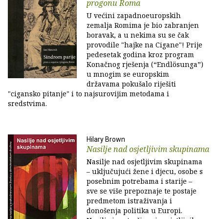
progonu Roma
U većini zapadnoeuropskih
zemalja Romima je bio zabranjen
boravak, a u nekima su se čak
provodile "hajke na Cigane"! Prije
pedesetak godina kroz program
Konačnog rješenja (“Endlösunga”)
u mnogim se europskim
državama pokušalo riješiti
"cigansko pitanje" i to najsurovijim metodama i
sredstvima.
Hilary Brown
Nasilje nad osjetljivim skupinama
Nasilje nad osjetljivim skupinama
– uključujući žene i djecu, osobe s
posebnim potrebama i starije –
sve se više prepoznaje te postaje
predmetom istraživanja i
donošenja politika u Europi.