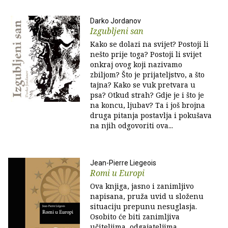
Darko Jordanov
Izgubljeni san
Kako se dolazi na svijet? Postoji li
nešto prije toga? Postoji li svijet
onkraj ovog koji nazivamo
zbiljom? Što je prijateljstvo, a što
tajna? Kako se vuk pretvara u
psa? Otkud strah? Gdje je i što je
na koncu, ljubav? Ta i još brojna
druga pitanja postavlja i pokušava
na njih odgovoriti ova...
Jean-Pierre Liegeois
Romi u Europi
Ova knjiga, jasno i zanimljivo
napisana, pruža uvid u složenu
situaciju prepunu nesuglasja.
Osobito će biti zanimljiva
učiteljima, odgajateljima,