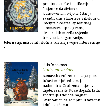
propituje etičke implikacije
činjenice da živimo u
jedinstvenom svijetu. Pitanja
zagađivanja atmosfere, ribolova u
’ničijim’ vodama, apsolutnog
siromaštva, dječjeg rada,
dvostrukih mjerila Svjetske
trgovinske organizacije,
toleriranja masovnih zločina, kriterija vojne intervencije
i...
Julia Donaldson
Grubzonovo dijete
Nastavak Grubzona... ovoga puta
lukavi miš još jednom je
nadmudrio Grubzona i njegovo
dijete. Saznajte što se događa kada
znatiželja i dosada nagnaju
Grubzonicu da se uputi u mračnu
i duboku šumu.