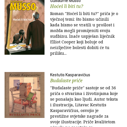
Guillaume Musso
Hoćeš li biti tu?
Roman "Hoćeš li biti tu?" priča je o
vječnoj temi: što bismo učinili
kada bismo se vratili u prošlost i
možda mogli promijeniti svoju
sudbinu. lnače uspješan liječnik
Elliot Cooper koji boluje od
neizlječive bolesti dobiti će tu
priliku...
Kestutis Kasparavičius
Budalaste priče
"Budalaste priče" sastoje se od 36
priča o stvarima i životinjama koje
se ponašaju kao ljudi. Autor teksta
i ilustracija, Litavac Kestutis
Kasparavičius, osvojio je
prestižne svjetske nagrade za
svoje ilustracije. Priče kvalitetom