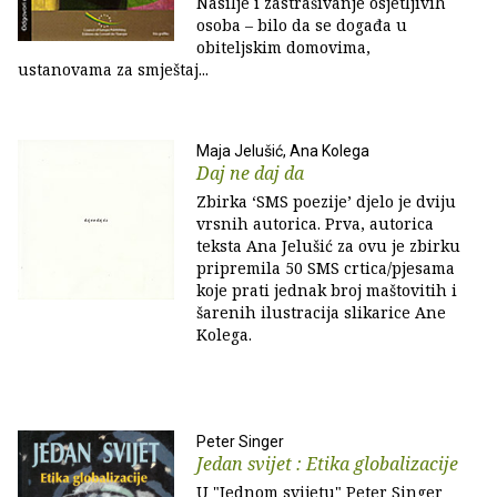
Nasilje i zastrašivanje osjetljivih
osoba – bilo da se događa u
obiteljskim domovima,
ustanovama za smještaj...
Maja Jelušić, Ana Kolega
Daj ne daj da
Zbirka ‘SMS poezije’ djelo je dviju
vrsnih autorica. Prva, autorica
teksta Ana Jelušić za ovu je zbirku
pripremila 50 SMS crtica/pjesama
koje prati jednak broj maštovitih i
šarenih ilustracija slikarice Ane
Kolega.
Peter Singer
Jedan svijet : Etika globalizacije
U "Jednom svijetu" Peter Singer