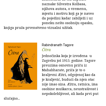
naznake Silvestra Kolbasa,
njihova autora, o vremenu,
mjestu i motivu koji ga je naveo
da pojedini kadar zabilježi i uz
poneku nešto osobniju opasku,
knjiga pruža prvenstveno vizualni užitak.
Rabindranath Tagore
Ćitra
Jednočinka koja je izvođena u
Zagrebu još 1915. godine. Tagore
preuzima osnovnu priču iz
Mahabharate, priča je to o
kraljevni Æitri, odgojenoj kao da
je kraljević, budući da njen otac
nije imao sina. Æitra, ratnica, ima
osobine muškarca, neustrašivost i
nepokolebljivost, ali kada prvi put
slučajno...