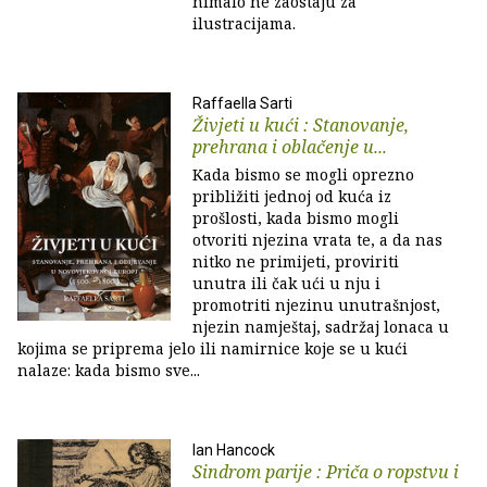
nimalo ne zaostaju za
ilustracijama.
Raffaella Sarti
Živjeti u kući : Stanovanje,
prehrana i oblačenje u...
Kada bismo se mogli oprezno
približiti jednoj od kuća iz
prošlosti, kada bismo mogli
otvoriti njezina vrata te, a da nas
nitko ne primijeti, proviriti
unutra ili čak ući u nju i
promotriti njezinu unutrašnjost,
njezin namještaj, sadržaj lonaca u
kojima se priprema jelo ili namirnice koje se u kući
nalaze: kada bismo sve...
Ian Hancock
Sindrom parije : Priča o ropstvu i