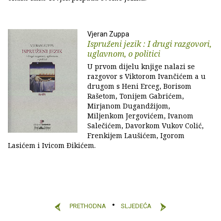
Vjeran Zuppa
Ispruženi jezik : I drugi razgovori,
uglavnom, o politici
U prvom dijelu knjige nalazi se
razgovor s Viktorom Ivančićem a u
drugom s Heni Erceg, Borisom
Rašetom, Tonijem Gabrićem,
Mirjanom Dugandžijom,
Miljenkom Jergovićem, Ivanom
Salečićem, Davorkom Vukov Colić,
Frenkijem Laušićem, Igorom
Lasićem i Ivicom Ðikićem.
PRETHODNA
SLJEDEĆA