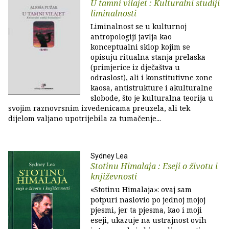
U tamni vilajet : Kulturalni studiji
liminalnosti
Liminalnost se u kulturnoj
antropologiji javlja kao
konceptualni sklop kojim se
opisuju ritualna stanja prelaska
(primjerice iz dječaštva u
odraslost), ali i konstitutivne zone
kaosa, antistrukture i akulturalne
slobode, što je kulturalna teorija u
svojim raznovrsnim izvedenicama preuzela, ali tek
dijelom valjano upotrijebila za tumačenje...
Sydney Lea
Stotinu Himalaja : Eseji o životu i
književnosti
«Stotinu Himalaja»: ovaj sam
potpuri naslovio po jednoj mojoj
pjesmi, jer ta pjesma, kao i moji
eseji, ukazuje na ustrajnost ovih