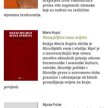
dragocjeni izvor rekonstruira
prema više napisanih ulomaka
koji su nađeni na različitim
mjestima Sredozemlja.
Mario Kopić
Nezacjeljiva rana svijeta
Knjiga Maria Kopića zbirka je
filozofijskih eseja i studija. Riječ je
o izazovnoj knjizi koja otvara
mnoštvo aktualnih pitanja odnosa
hermenutike i semiotike kulture,
estetike, filozofije politike i
filozofije prava u suvremeno doba
praznine i odustajanja od bitnih
promišljanja svijeta na kraju
povijesti.
Aljoša Pužar