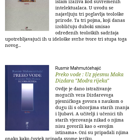
islam izaziva kod suvremenih
intelektualaca. U uvodu se
najavljuju tri poglavlja teološke
prirode. Ta tri pojma, koji danas
izobličuju duboki smisao
određenih teoloških sadržaja
upotrebljavajući ih u ideloške svrhe tvore tri stupa toga
novog...
Rusmir Mahmutćehajić
Preko vode : Uz pjesmu Maka
Dizdara "Modra rijeka"
Ovdje je dano istraživanje
mogućih veza Dizdarevoga
pjesničkoga govora s naukom o
dugu ili s obzorjima starih znanja
i ljubavi. A učitelji i učenici tih
starih vjerovanja nikad o njima
nisu govorili kao o «svojim
istinama». Oni su pripadali njima
onako kako čovjek pripada svome jeziku.