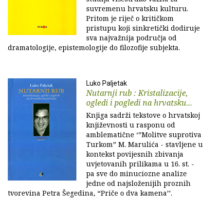
suvremenu hrvatsku kulturu.
Pritom je riječ o kritičkom
pristupu koji sinkretički dodiruje
sva najvažnija područja od
dramatologije, epistemologije do filozofije subjekta.
Luko Paljetak
Nutarnji rub : Kristalizacije,
ogledi i pogledi na hrvatsku...
Knjiga sadrži tekstove o hrvatskoj
književnosti u rasponu od
amblematične ‘”Molitve suprotiva
Turkom” M. Marulića - stavljene u
kontekst povijesnih zbivanja
uvjetovanih prilikama u 16. st. -
pa sve do minuciozne analize
jedne od najsloženijih proznih
tvorevina Petra Šegedina, “Priče o dva kamena’’.