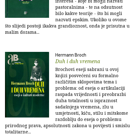
interesa - koje bi mogli nazvati
pastoralnima - te na odsutnost
bilo kakve teorije - što bi mogli
nazvati epskim. Ukoliko u ovome
što slijedi postoji ikakva grandioznost, onda je prisutna u
malim dozama...
Hermann Broch
Duh i duh vremena
Brochovi eseji sabrani u ovoj
knjizi posvećeni su formalno
različitim sklopovima tema i
problema: od eseja o artikulaciji
raspada vrijednosti i preobrazbi
duha totalnosti u ispraznost
sadašnjega vremena, zlu u
umjetnosti, kiču, stilu i mitskome
razdoblju do eseja o problemu
prirodnog prava, apsolutnosti zakona u povijesti i smislu
totalitarne...