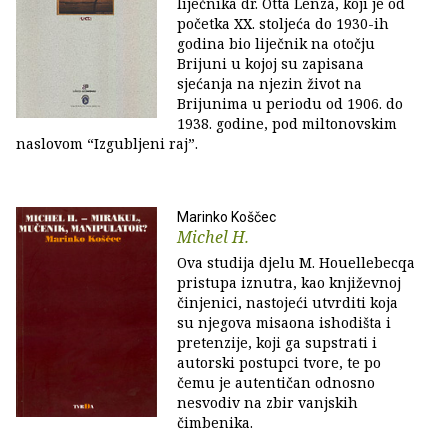
liječnika dr. Otta Lenza, koji je od
početka XX. stoljeća do 1930-ih
godina bio liječnik na otočju
Brijuni u kojoj su zapisana
sjećanja na njezin život na
Brijunima u periodu od 1906. do
1938. godine, pod miltonovskim
naslovom “Izgubljeni raj”.
Marinko Koščec
Michel H.
Ova studija djelu M. Houellebecqa
pristupa iznutra, kao književnoj
činjenici, nastojeći utvrditi koja
su njegova misaona ishodišta i
pretenzije, koji ga supstrati i
autorski postupci tvore, te po
čemu je autentičan odnosno
nesvodiv na zbir vanjskih
čimbenika.