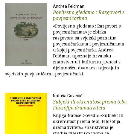
Andrea Feldman
Povijesno gledamo : Razgovori s
povjesničarima
«Povijesno gledamo : Razgovori s
povjesničarima» je zbirka
razgovora sa svjetski poznatim
povjesničarkama i povjesničarima
u kojoj povjesničarka Andrea
Feldman upoznaje hrvatsku
znanstvenu i kulturnu javnost s
djelatnošću dvanaest utjecajnih
svjetskih povjesničara i povjesničarki.
Nataša Govedić
Subjekt ili okrenutost prema tebi:
Filozofija dramativiteta
Knjiga Nataše Govedić «Subjekt ili
okrenutost prema tebi: Filozofija
dramativiteta» znanstvena je
studija višestruko važna za