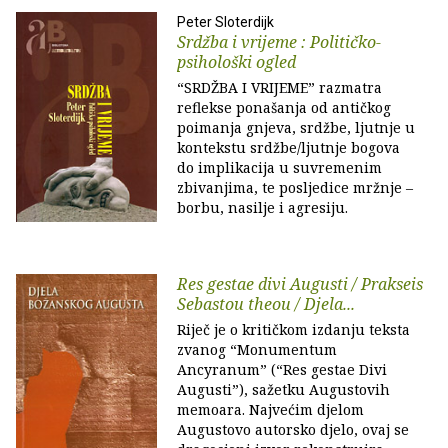
Peter Sloterdijk
Srdžba i vrijeme : Političko-
psihološki ogled
“SRDŽBA I VRIJEME” razmatra
reflekse ponašanja od antičkog
poimanja gnjeva, srdžbe, ljutnje u
kontekstu srdžbe/ljutnje bogova
do implikacija u suvremenim
zbivanjima, te posljedice mržnje –
borbu, nasilje i agresiju.
Res gestae divi Augusti / Prakseis
Sebastou theou / Djela...
Riječ je o kritičkom izdanju teksta
zvanog “Monumentum
Ancyranum” (“Res gestae Divi
Augusti”), sažetku Augustovih
memoara. Najvećim djelom
Augustovo autorsko djelo, ovaj se