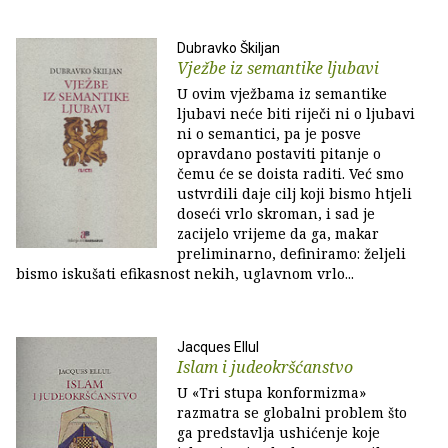
Dubravko Škiljan
Vježbe iz semantike ljubavi
U ovim vježbama iz semantike
ljubavi neće biti riječi ni o ljubavi
ni o semantici, pa je posve
opravdano postaviti pitanje o
čemu će se doista raditi. Već smo
ustvrdili daje cilj koji bismo htjeli
doseći vrlo skroman, i sad je
zacijelo vrijeme da ga, makar
preliminarno, definiramo: željeli
bismo iskušati efikasnost nekih, uglavnom vrlo...
Jacques Ellul
Islam i judeokršćanstvo
U «Tri stupa konformizma»
razmatra se globalni problem što
ga predstavlja ushićenje koje