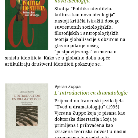
nova ideologija
Studija "Politika identiteta:
kultura kao nova ideologija"
nastoji kritički istražiti dosege
suvremenih sociologijskih,
filozofijskih i antropologijskih
teorija globalizacije s obzirom na
glavno pitanje našeg
"postpovijesnoga" vremena o
smislu identiteta. Kako se u globalno doba uopće
artikuliraju društveni identiteti pokazuje se...
Vjeran Zuppa
L' Introduction en dramatologie
Prijevod na francuski jezik djela
"Uvod u dramatologiju" (1995)
Vjerana Zuppe koja je pisana kao
doktorska disertacija i koja je
primljena i prihvaćena kao
izražena teorijska novost u našim
razmjerima te predstavlja