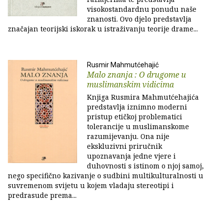
visokostandardnu ponudu naše
znanosti. Ovo djelo predstavlja
značajan teorijski iskorak u istraživanju teorije drame...
Rusmir Mahmutćehajić
Malo znanja : O drugome u
muslimanskim vidicima
Knjiga Rusmira Mahmutćehajića
predstavlja iznimno moderni
pristup etičkoj problematici
tolerancije u muslimanskome
razumijevanju. Ona nije
ekskluzivni priručnik
upoznavanja jedne vjere i
duhovnosti s istinom o njoj samoj,
nego specifično kazivanje o sudbini multikulturalnosti u
suvremenom svijetu u kojem vladaju stereotipi i
predrasude prema...