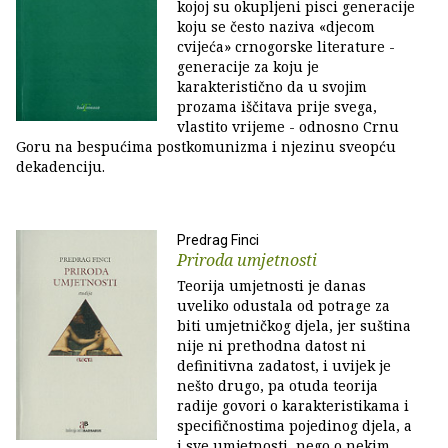
kojoj su okupljeni pisci generacije
koju se često naziva «djecom
cvijeća» crnogorske literature -
generacije za koju je
karakteristično da u svojim
prozama iščitava prije svega,
vlastito vrijeme - odnosno Crnu
Goru na bespućima postkomunizma i njezinu sveopću
dekadenciju.
Predrag Finci
Priroda umjetnosti
Teorija umjetnosti je danas
uveliko odustala od potrage za
biti umjetničkog djela, jer suština
nije ni prethodna datost ni
definitivna zadatost, i uvijek je
nešto drugo, pa otuda teorija
radije govori o karakteristikama i
specifičnostima pojedinog djela, a
i sve umjetnosti, nego o nekim