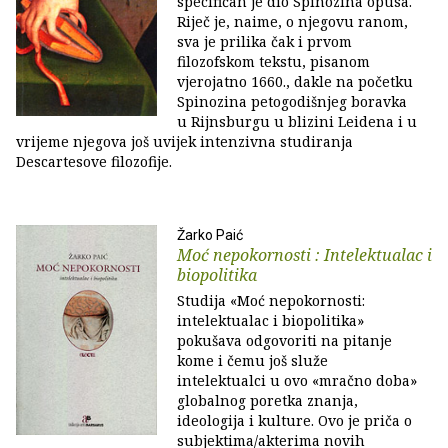
specifičan je dio Spinozina opusa.
Riječ je, naime, o njegovu ranom,
sva je prilika čak i prvom
filozofskom tekstu, pisanom
vjerojatno 1660., dakle na početku
Spinozina petogodišnjeg boravka
u Rijnsburgu u blizini Leidena i u
vrijeme njegova još uvijek intenzivna studiranja
Descartesove filozofije.
Žarko Paić
Moć nepokornosti : Intelektualac i
biopolitika
Studija «Moć nepokornosti:
intelektualac i biopolitika»
pokušava odgovoriti na pitanje
kome i čemu još služe
intelektualci u ovo «mračno doba»
globalnog poretka znanja,
ideologija i kulture. Ovo je priča o
subjektima/akterima novih