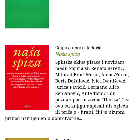
Grupa autora (Utorkaši)
Naša spiza
Splitska ekipa pisaca i novinara
među kojima su Renato Baretić,
Milorad Bibić Mosor, Alem Æurin,
Boris Dežulović, Ivica Ivanišević,
Jurica Pavičić, Ðermano Æićo
Senjanović, Ante Tomić i dr.
poznati pod nazivom "Utorkaši" za
ovu su knjigu napisali niz ogleda
ili priča o - hrani, čiji je ukupni
prihod namijenjen u dobrotvorne...