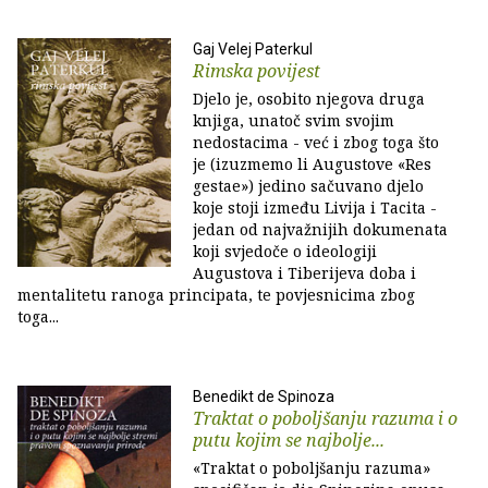
Gaj Velej Paterkul
Rimska povijest
Djelo je, osobito njegova druga
knjiga, unatoč svim svojim
nedostacima - već i zbog toga što
je (izuzmemo li Augustove «Res
gestae») jedino sačuvano djelo
koje stoji između Livija i Tacita -
jedan od najvažnijih dokumenata
koji svjedoče o ideologiji
Augustova i Tiberijeva doba i
mentalitetu ranoga principata, te povjesnicima zbog
toga...
Benedikt de Spinoza
Traktat o poboljšanju razuma i o
putu kojim se najbolje...
«Traktat o poboljšanju razuma»