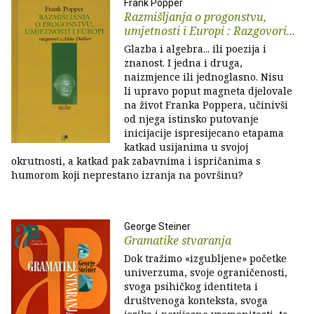
Frank Popper
Razmišljanja o progonstvu,
umjetnosti i Europi : Razgovori...
Glazba i algebra... ili poezija i
znanost. I jedna i druga,
naizmjence ili jednoglasno. Nisu
li upravo poput magneta djelovale
na život Franka Poppera, učinivši
od njega istinsko putovanje
inicijacije ispresijecano etapama
katkad usijanima u svojoj
okrutnosti, a katkad pak zabavnima i ispričanima s
humorom koji neprestano izranja na površinu?
George Steiner
Gramatike stvaranja
Dok tražimo «izgubljene» početke
univerzuma, svoje ograničenosti,
svoga psihičkog identiteta i
društvenoga konteksta, svoga