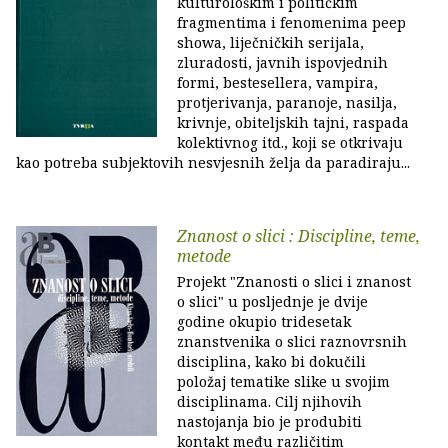
kulturološkim i političkim
fragmentima i fenomenima peep
showa, liječničkih serijala,
zluradosti, javnih ispovjednih
formi, bestesellera, vampira,
protjerivanja, paranoje, nasilja,
krivnje, obiteljskih tajni, raspada
kolektivnog itd., koji se otkrivaju
kao potreba subjektovih nesvjesnih želja da paradiraju...
Znanost o slici : Discipline, teme,
metode
Projekt "Znanosti o slici i znanost
o slici" u posljednje je dvije
godine okupio tridesetak
znanstvenika o slici raznovrsnih
disciplina, kako bi dokučili
položaj tematike slike u svojim
disciplinama. Cilj njihovih
nastojanja bio je produbiti
kontakt među različitim