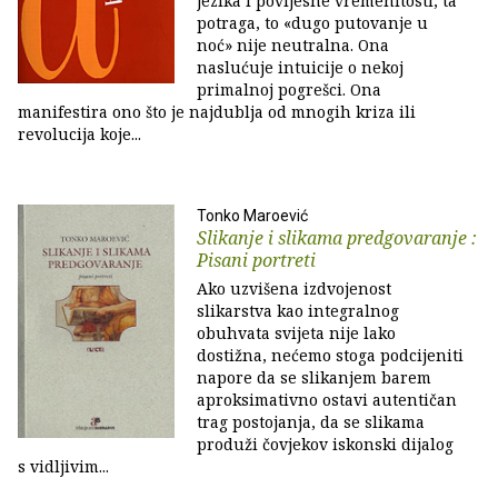
jezika i povijesne vremenitosti, ta
potraga, to «dugo putovanje u
noć» nije neutralna. Ona
naslućuje intuicije o nekoj
primalnoj pogrešci. Ona
manifestira ono što je najdublja od mnogih kriza ili
revolucija koje...
Tonko Maroević
Slikanje i slikama predgovaranje :
Pisani portreti
Ako uzvišena izdvojenost
slikarstva kao integralnog
obuhvata svijeta nije lako
dostižna, nećemo stoga podcijeniti
napore da se slikanjem barem
aproksimativno ostavi autentičan
trag postojanja, da se slikama
produži čovjekov iskonski dijalog
s vidljivim...