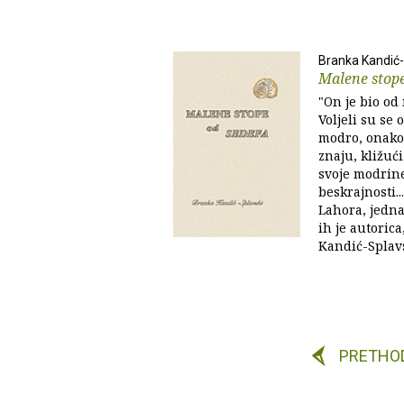
Branka Kandić-
Malene stope
"On je bio od
Voljeli su se 
modro, onako
znaju, kližuć
svoje modrin
beskrajnosti..
Lahora, jedna
ih je autorica
Kandić-Splavsk
PRETHO