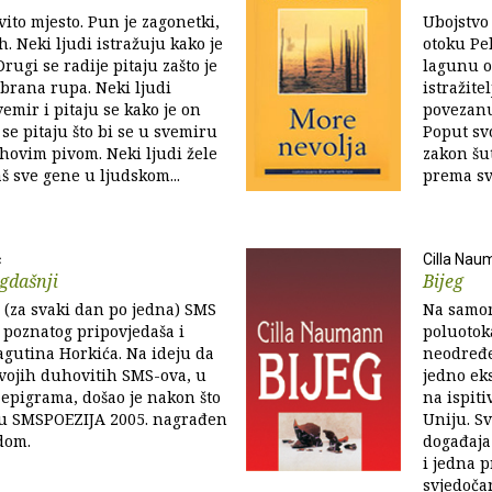
ovito mjesto. Pun je zagonetki,
Ubojstvo
h. Neki ljudi istražuju kako je
otoku Pel
Drugi se radije pitaju zašto je
lagunu o
brana rupa. Neki ljudi
istražit
emir i pitaju se kako je on
povezanu
 se pitaju što bi se u svemiru
Poput svo
ihovim pivom. Neki ljudi žele
zakon šut
š sve gene u ljudskom...
prema sv
ć
Cilla Nau
gdašnji
Bijeg
 (za svaki dan po jedna) SMS
Na samo
poznatog pripovjedaša i
poluotok
agutina Horkića. Na ideju da
neodređ
svojih duhovitih SMS-ova, u
jedno ek
h epigrama, došao je nakon što
na ispiti
aju SMSPOEZIJA 2005. nagrađen
Uniju. S
dom.
događaja
i jedna p
svjedoča