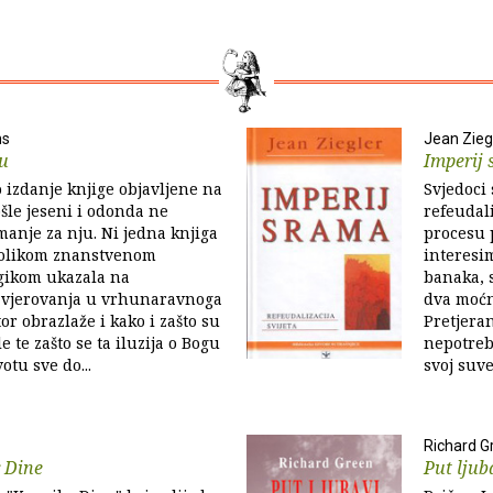
ns
Jean Zieg
gu
Imperij
 izdanje knjige objavljene na
Svjedoci 
šle jeseni i odonda ne
refeudali
manje za nju. Ni jedna knjiga
procesu 
 tolikom znanstvenom
interesi
ogikom ukazala na
banaka, 
 vjerovanja u vrhunaravnoga
dva moćna
or obrazlaže i kako i zašto su
Pretjeran
le te zašto se ta iluzija o Bogu
nepotreb
otu sve do...
svoj suve
Richard G
 Dine
Put ljub