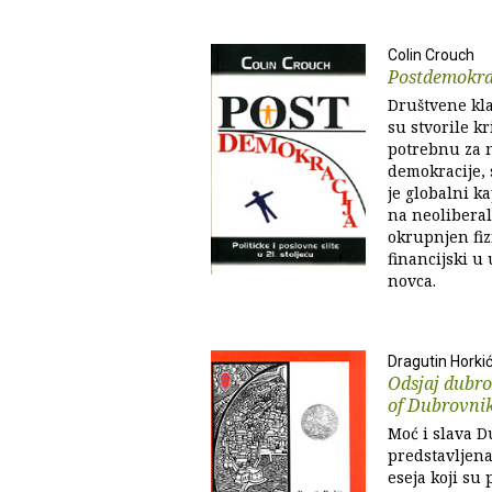
Colin Crouch
Postdemokra
Društvene kla
su stvorile k
potrebnu za 
demokracije,
je globalni k
na neoliberal
okrupnjen fiz
financijski u
novca.
Dragutin Horki
Odsjaj dubro
of Dubrovnik
Moć i slava 
predstavljena
eseja koji su 