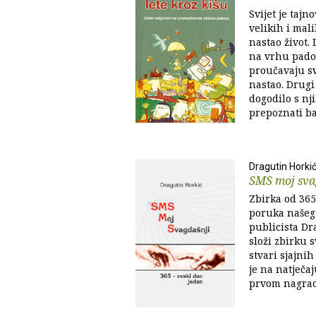
Svijet je tajn
velikih i mali
nastao život. 
na vrhu pado
proučavaju sv
nastao. Drugi
dogodilo s nj
prepoznati ba
Dragutin Horki
SMS moj sva
Zbirka od 365
poruka našeg 
publicista Dr
složi zbirku 
stvari sjajni
je na natječ
prvom nagra