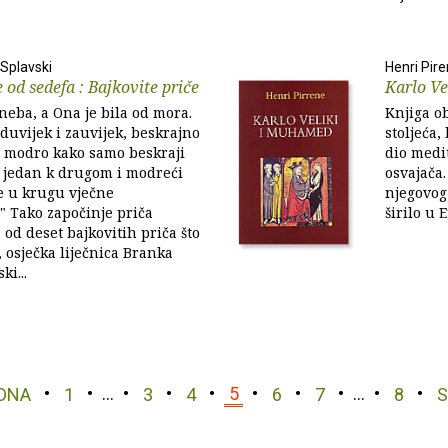
Splavski
Henri Pir
 od sedefa : Bajkovite priče
Karlo V
 neba, a Ona je bila od mora.
Knjiga o
oduvijek i zauvijek, beskrajno
stoljeća,
 modro kako samo beskraji
dio medi
i jedan k drugom i modreći
osvajača.
e u krugu vječne
njegovog
." Tako započinje priča
širilo u 
 od deset bajkovitih priča što
, osječka liječnica Branka
i...
DNA
1
…
3
4
5
6
7
…
8
S