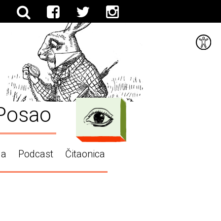
Posao
ga
Podcast
Čitaonica