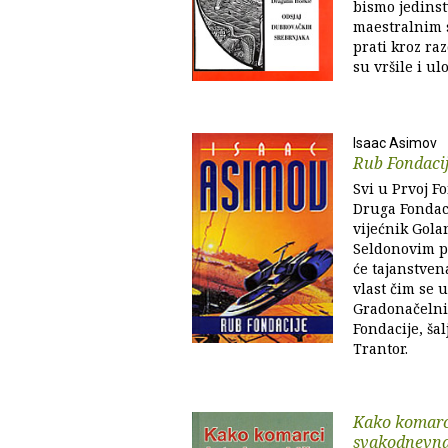
bismo jedins
maestralnim s
prati kroz ra
su vršile i ul
Isaac Asimov
Rub Fondaci
Svi u Prvoj Fo
Druga Fondaci
vijećnik Gola
Seldonovim p
će tajanstven
vlast čim se 
Gradonačelni
Fondacije, ša
Trantor.
Kako komarci
svakodnevna.