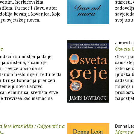
tvenim, horkićevskim
starosti,
tilom. Tu moć i slavu autor
zadovolj
zdoblja kovanja kovanica, koje
savjetod
ogu svjetskog novca.
svoj unut
James Lo
je
Osveta 
ndaciji su mišljenja da je
Glava por
ja uništena, a samo je
sama Gej
n Trevize uočio da sa
kako se i
lanom nešto nije u redu te da
ljudska b
a Druga Fondacija preuzeti
sadašnju
utemelji novo Carstvo.
mijenja 
ca Terminusa, središta Prve
prošlosti
lje Trevizea kao mamac na
naposlje
 lete kroz kišu : Odgovori na
Donna Le
..
More ne