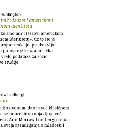
 Huntington
 mi? : Izazovi američkom
lnom identitetu
Tko smo mi? : Izazovi američkom
om identitetu», uz to što je
brojne reakcije, predstavlja
ko putovanje kroz američku
i vrelo podataka za socio-
ke studije.
row Lindbergh
mora
edinstvenom, danas već klasičnom
je se neprekidno objavljuje već
ljeća, Ann Morrow Lindbergh nudi
ma svoja razmišljanja o mladosti i