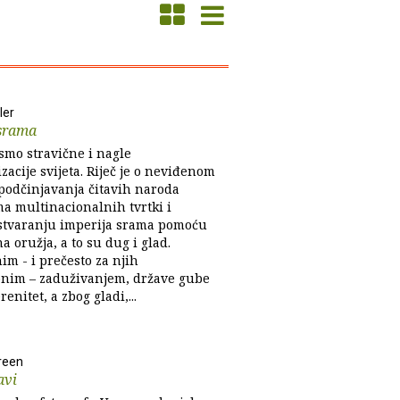
ler
 srama
smo stravične i nagle
zacije svijeta. Riječ je o neviđenom
podčinjavanja čitavih naroda
ma multinacionalnih tvrtki i
stvaranju imperija srama pomoću
 oružja, a to su dug i glad.
im - i prečesto za njih
nim – zaduživanjem, države gube
renitet, a zbog gladi,...
reen
avi