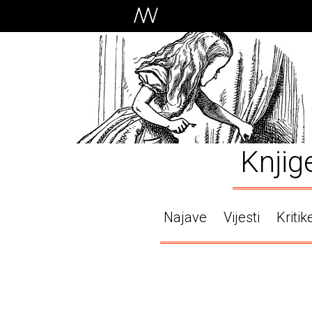
Knjig
Najave
Vijesti
Kritik