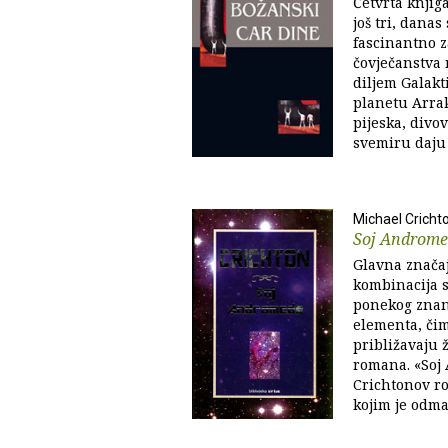
Četvrta knjig
još tri, danas
fascinantno 
čovječanstva
diljem Galakti
planetu Arrak
pijeska, divov
svemiru daju 
Michael Cricht
Soj Androm
Glavna značaj
kombinacija 
ponekog znan
elementa, čim
približavaju 
romana. «Soj
Crichtonov ro
kojim je odma