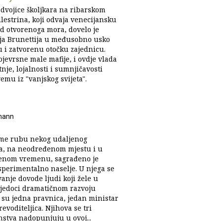
 dvojice školjkara na ribarskom
lestrina, koji odvaja venecijansku
d otvorenoga mora, dovelo je
elja Brunettija u međusobno usko
 i zatvorenu otočku zajednicu.
jevrsne male mafije, i ovdje vlada
nje, lojalnosti i sumnjičavosti
emu iz "vanjskog svijeta".
mann
me rubu nekog udaljenog
a, na neodređenom mjestu i u
enom vremenu, sagrađeno je
sperimentalno naselje. U njega se
vanje dovode ljudi koji žele u
vjedoci dramatičnom razvoju
 su jedna pravnica, jedan ministar
revoditeljica. Njihova se tri
nstva nadopunjuju u ovoj...