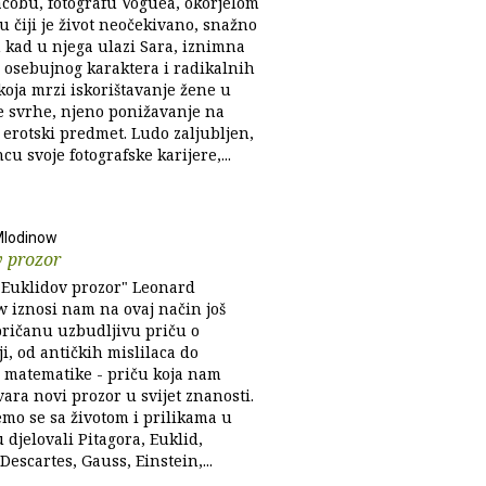
Jacobu, fotografu Voguea, okorjelom
 čiji je život neočekivano, snažno
kad u njega ulazi Sara, iznimna
, osebujnog karaktera i radikalnih
koja mrzi iskorištavanje žene u
 svrhe, njeno ponižavanje na
i erotski predmet. Ludo zaljubljen,
u svoje fotografske karijere,...
Mlodinow
v prozor
 "Euklidov prozor" Leonard
 iznosi nam na ovaj način još
pričanu uzbudljivu priču o
i, od antičkih mislilaca do
 matematike - priču koja nam
vara novi prozor u svijet znanosti.
mo se sa životom i prilikama u
 djelovali Pitagora, Euklid,
 Descartes, Gauss, Einstein,...