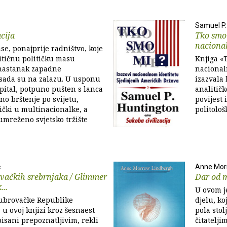
Samuel P.
cija
Tko smo
naciona
se, ponajprije radništvo, koje
ritičnu političku masu
Knjiga «
nastanak zapadne
nacionaln
 sada su na zalazu. U usponu
izazvala 
apital, potpuno pušten s lanca
analitič
no brštenje po svijetu,
povijest 
ički u multinacionalke, a
politološ
 umreženo svjetsko tržište
ć
Anne Mor
vačkih srebrnjaka / Glimmer
Dar od 
...
U ovom j
Dubrovačke Republike
djelu, ko
 u ovoj knjizi kroz šesnaest
pola sto
pisani prepoznatljivim, rekli
čitatelji