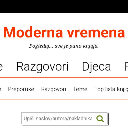
Moderna vremena
Pogledaj... sve je puno knjiga.
e
Razgovori
Djeca
e
Preporuke
Razgovori
Teme
Top lista knji