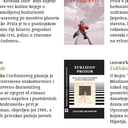
a "Kronika Dine" koju slijede
Priča o 
 sve već kultne knjige o
hedonistu
zamišljenoj budućnosti
uzdrman 
 razasutog po mnoštvu planeta
ljepotica
ke. Priča je to o pustinjskom
stavova, 
isu čiji bizarni gospodari
reklamne
ski crvi, jedini u čitavome
estetski 
čudesnu...
na vrhunc
on
Leonard 
eda
Euklido
ka Crichtonovog pisanja je
U knjizi
suvremene svakodnevnice i
Mlodinow
stveno-fantastičnog
nikad is
e se njegovi sf-romani
geometrij
žanru napetica i pustolovnih
današnje
 Andromeda» prvi je
doista ot
man, objavljen još 1969., s
Upoznaje
h privukao pažnju javosti.
kojima su
Hipatija,