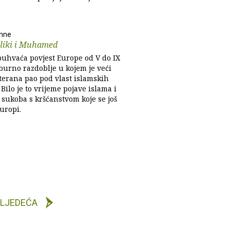
enne
eliki i Muhamed
buhvaća povjest Europe od V do IX
 burno razdoblje u kojem je veći
terana pao pod vlast islamskih
 Bilo je to vrijeme pojave islama i
 sukoba s kršćanstvom koje se još
Europi.
LJEDEĆA