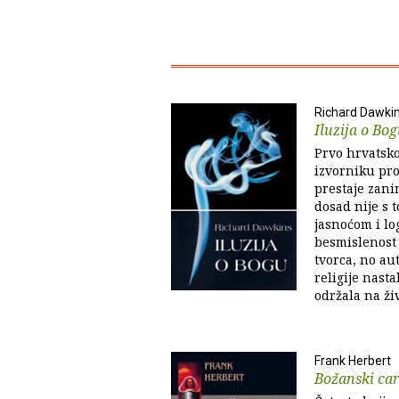
Richard Dawki
Iluzija o Bo
Prvo hrvatsko
izvorniku pro
prestaje zani
dosad nije s
jasnoćom i l
besmislenost
tvorca, no aut
religije nasta
održala na živ
Frank Herbert
Božanski car