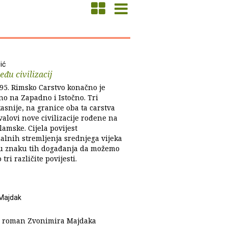
ić
đu civilizacij
95. Rimsko Carstvo konačno je
no na Zapadno i Istočno. Tri
kasnije, na granice oba ta carstva
alovi nove civilizacije rođene na
slamske. Cijela povijest
ualnih stremljenja srednjega vijeka
e u znaku tih događanja da možemo
 tri različite povijesti.
Majdak
i roman Zvonimira Majdaka