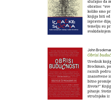
slučajno da mi
obratno: “sve 
koliko smo p
knjiga biti o
ispravne dija
temelju su pr
svakidašnjem ž
John Brockma
Obrisi buduć
Urednik knjig
Brockman, pos
raznih područ
znanstvene id
bitno promije
života?" Knji
pitanje. Stoti
stručnjaka iz 