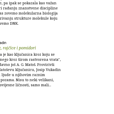
e, pa ipak se pokazala kao važan
pri rađanju znanstvene discipline
as zovemo molekularna biologija
tkrivanju strukture molekule koju
ovemo DNK.
adin
, rajčice i pomidori
 je kao ključanica kroz koju se
 nego kroz širom rastvorena vrata",
davno još A. G. Matoš. Provirivši
Matoševu ključanicu, Josip Vukadin
 ljude u njihovim raznim
 pozama. Nisu to neki velikani,
ovijesne ličnosti, samo mali...