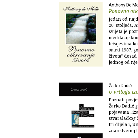
Anthony De Me
Ponovno otkr
Jedan od najd
20. stoljeća,
svijeta je po
meditacijskim
tečajevima ko
smrti 1987. g
života" dosad
jednog od nje
Žarko Dadić
U vrtlogu iz
Poznati povje
Žarko Dadić 
pojavama „iza
stvaralačkog ž
tri dijela i, 
znanstvenoj te