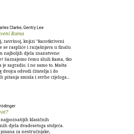
arles Clarke, Gentry Lee
iveni Rama
j, završnoj, knjizi "Razotkriveni
 se raspliće i razjašnjava u finalu
m najboljih djela znanstvene
ke! Saznajemo čemu služi Rama, tko
 ga je sagradio. I ne samo to. Mašta
 dvojca odvodi čitatelja i do
h pitanja smisla i svrhe cijeloga...
rödinger
vot?
 najpoznatijih klasičnih
nih djela dvadesetoga stoljeća.
 pisana za nestručnjake,