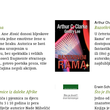
Arthur Ch
na
Razotkr
n Ane Æosić donosi bljeskove
U četvrto
ivota jedne emotivne žene u
Rama" sve
me braku. Autorica se bavi
dostojno
ima uronjenim u
fantasti
, bez spektakla i velikih
ili (što)
noseći fragmente stvarnoga
autorskog
va, gotovo poetska proza, više
najdublji
ćajima negoli akcijom.
Erwin Sch
smice iz daleke Afrike
Što je ži
iča i pjesmica za djecu
Jedno od
u 5 i 10 godina iz pera
znanstve
ječje autorice Nade Mihelčić
Knjiga je