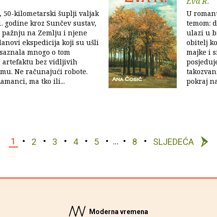
Eva R.
50-kilometarski šuplji valjak
U romanu
1. godine kroz Sunčev sustav,
temom: dj
 pažnju na Zemlju i njene
ulazi u 
lanovi ekspedicija koji su ušli
obitelj k
saznala mnogo o tom
majke i s
artefaktu bez vidljivih
posjeduj
mu. Ne računajući robote.
takozvan
amanci, ma tko ili...
pokraj nas
1
2
3
4
5
…
8
SLJEDEĆA
Moderna vremena