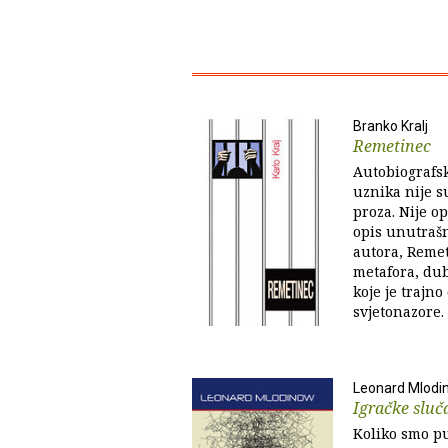
Branko Kralj
Remetinec
Autobiografsk
uznika nije s
proza. Nije o
opis unutrašn
autora, Reme
metafora, du
koje je trajn
svjetonazore.
Leonard Mlodi
Igračke sluč
Koliko smo pu