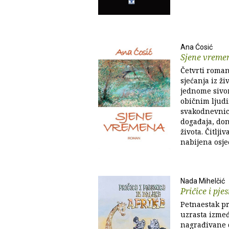
Ana Ćosić
Sjene vreme
Četvrti roma
sjećanja iz ž
jednome sivo
običnim ljud
svakodnevnicu
događaja, do
života. Čitlji
nabijena osje
Nada Mihelčić
Pričice i pje
Petnaestak pr
uzrasta izmeđ
nagrađivane d