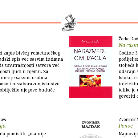
Žarko Dad
Na razme
i zapis bivšeg remetinečkog
Godine 3
udski spis već sasvim intimna
podijelje
pis unutrašnjosti zatvora već
stoljeća 
josti ljudi u njemu. Za
udaraju v
tinec je sasvim osobna
Istoku: i
boko i nezaboravno iskustvo
intelekt
o obilježilo njegove buduće
toliko j
govoriti o
now
Zvonimir 
aja
Ponoć
ta pomislili: „ma nije
Najnovij