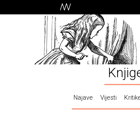
Knjig
Najave
Vijesti
Kritik