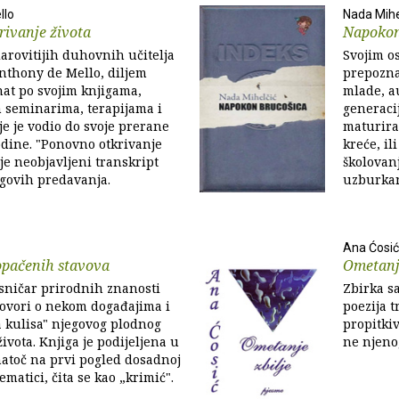
llo
Nada Mihe
ivanje života
Napokon
arovitijih duhovnih učitelja
Svojim o
 Anthony de Mello, diljem
prepozna
znat po svojim knjigama,
mlade, a
 seminarima, terapijama i
generacij
je je vodio do svoje prerane
maturira
odine. "Ponovno otkrivanje
kreće, il
 je neobjavljeni transkript
školovanj
govih predavanja.
uzburkan
Ana Ćosić
opačenih stavova
Ometanje
sničar prirodnih znanosti
Zbirka sa
govori o nekom događajima i
poezija t
 kulisa" njegovog plodnog
propitkiv
ivota. Knjiga je podijeljena u
ne njenog
unatoč na prvi pogled dosadnoj
matici, čita se kao „krimić".