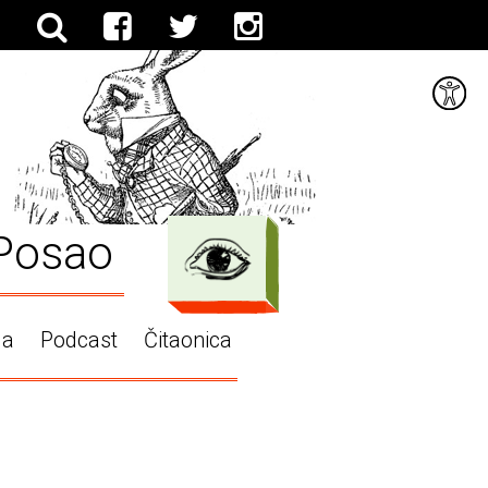
Posao
ga
Podcast
Čitaonica