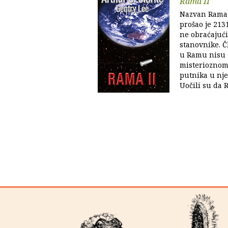
Rama II
Nazvan Rama, 
prošao je 213
ne obraćajući
stanovnike. Č
u Ramu nisu 
misterioznom 
putnika u nje
Uočili su da R