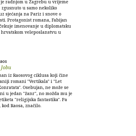
 je radnjom u Zagrebu u vrijeme
, zgusnuto u samo nekoliko
uz sjećanja na Pariz i snove o
ti. Protagonist romana, Fabijan
očekuje imenovanje u diplomatsku
 hrvatskom veleposlanstvu u
Raos
 Jobu
an iz Raosovog ciklusa koji čine
aniji romani "Vertikala" i "Let
Konratata". Osebujan, ne može se
 ni u jedan "žanr", no možda mu je
etiketa "religijska fantastika". Pa
, kod Raosa, značilo.