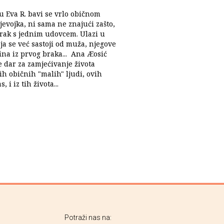
 Eva R. bavi se vrlo običnom
evojka, ni sama ne znajući zašto,
brak s jednim udovcem. Ulazi u
oja se već sastoji od muža, njegove
ina iz prvog braka... Ana Æosić
e dar za zamjećivanje života
ih običnih "malih" ljudi, ovih
, i iz tih života...
Potraži nas na: