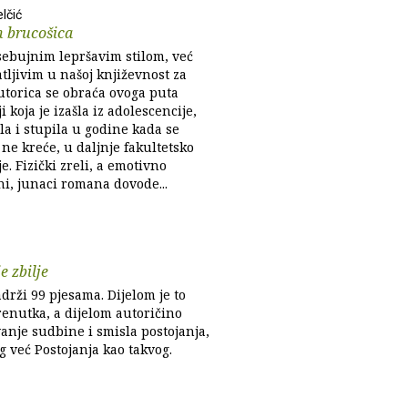
lčić
 brucošica
sebujnim lepršavim stilom, već
tljivim u našoj književnost za
utorica se obraća ovoga puta
i koja je izašla iz adolescencije,
la i stupila u godine kada se
i ne kreće, u daljnje fakultetsko
e. Fizički zreli, a emotivno
i, junaci romana dovode...
 zbilje
drži 99 pjesama. Dijelom je to
renutka, a dijelom autoričino
anje sudbine i smisla postojanja,
 već Postojanja kao takvog.