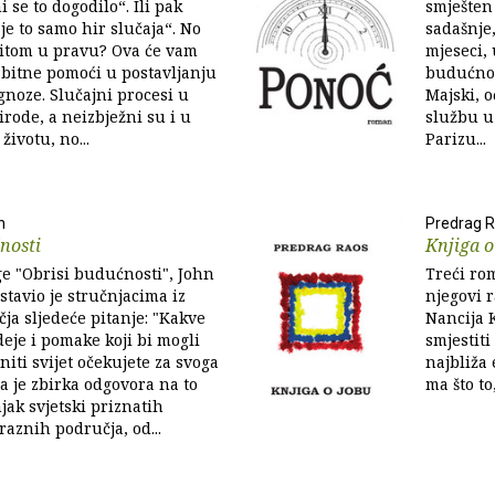
 se to dogodilo“. Ili pak
smješten
je to samo hir slučaja“. No
sadašnje
ritom u pravu? Ova će vam
mjeseci, 
d bitne pomoći u postavljanju
budućnos
gnoze. Slučajni procesi u
Majski, 
irode, a neizbježni su i u
službu u
ivotu, no...
Parizu...
n
Predrag 
nosti
Knjiga o
e "Obrisi budućnosti", John
Treći rom
tavio je stručnjacima iz
njegovi r
ja sljedeće pitanje: "Kakve
Nancija 
eje i pomake koji bi mogli
smjestiti
niti svijet očekujete za svoga
najbliža 
ga je zbirka odgovora na to
ma što to
njak svjetski priznatih
raznih područja, od...