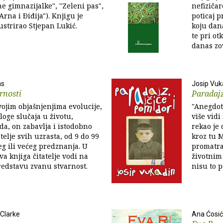
ne gimnazijalke", "Zeleni pas",
nefizičar
rna i Ðiđija"). Knjigu je
poticaj 
ustrirao Stjepan Lukić.
koju dan
te pri o
danas z
ns
Josip Vuk
rnosti
Paradajz
ojim objašnjenjima evolucije,
"Anegdota
loge slučaja u životu,
više vidi
a, on zabavlja i istodobno
rekao je 
telje svih uzrasta, od 9 do 99
kroz tu 
g ili većeg predznanja. U
promatra
 ova knjiga čitatelje vodi na
životnim
redstavu zvanu stvarnost.
nisu to p
 Clarke
Ana Ćosić