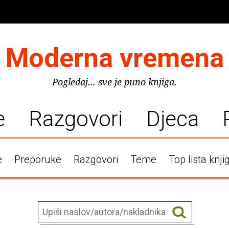
Moderna vremena
Pogledaj... sve je puno knjiga.
e
Razgovori
Djeca
e
Preporuke
Razgovori
Teme
Top lista knji