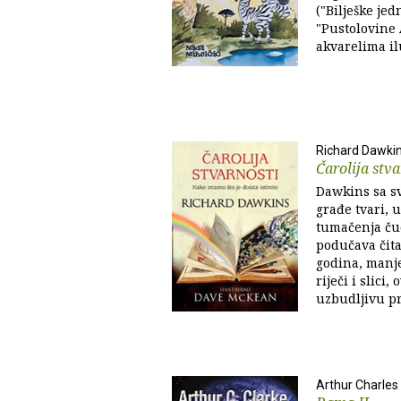
("Bilješke jed
"Pustolovine A
akvarelima il
Richard Dawki
Čarolija stva
Dawkins sa sv
građe tvari, u
tumačenja čud
podučava čita
godina, manje
riječi i slici,
uzbudljivu p
Arthur Charles