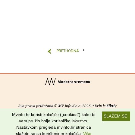
PRETHODNA
Moderna vremena
Sva prava pridržana © MV Info d.o.o. 2026. • Kriv je
Fiktiv
Mvinfo.hr koristi kolačiće („cookies“) kako bi
SLAŽEM SE
O nama
•
Pomoć
•
Uvjeti korištenja
•
RSS kanali
vam pružio bolje korisničko iskustvo.
Nastavkom pregleda mvinfo.hr stranica
Potraži nas na:
slažete se sa korištenjem kolačića.
Više