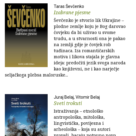
Taras Ševčenko
Izabrane pjesme
Ševčenko je stvorio lik Ukrajine –
plodne zemlje koju je Bog darovao
čovjeku da bi uživao u svome
trudu, a u stvarnosti ona je pakao
na zemlji gdje je čovjek rob
tuđinaca. Iza romantičarskih
motiva i likova stajala je glavna
ideja: predočiti jezik svoga naroda
kao književni, ne i kao narječje
seljačkoga plebsa maloruske...
Juraj Belaj, Vitomir Belaj
Sveti trokuti
Istraživanja – etnološko
antropološka, mitološka,
lingvistička, povijesna i
arheološka – koja su autori
proveli, bacaju potpuno novo