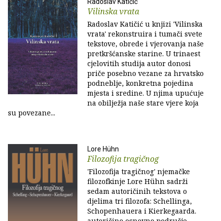
Radoslav Katičić
Vilinska vrata
Radoslav Katičić u knjizi 'Vilinska
vrata' rekonstruira i tumači svete
tekstove, obrede i vjerovanja naše
pretkršćanske starine. U trinaest
cjelovitih studija autor donosi
priče posebno vezane za hrvatsko
podneblje, konkretna pojedina
mjesta i sredine. U njima upućuje
na obilježja naše stare vjere koja
su povezane...
Lore Hühn
Filozofija tragičnog
'Filozofija tragičnog' njemačke
filozofkinje Lore Hühn sadrži
sedam autoričinih tekstova o
djelima tri filozofa: Schellinga,
Schopenhauera i Kierkegaarda.
autoričino osnovno područje