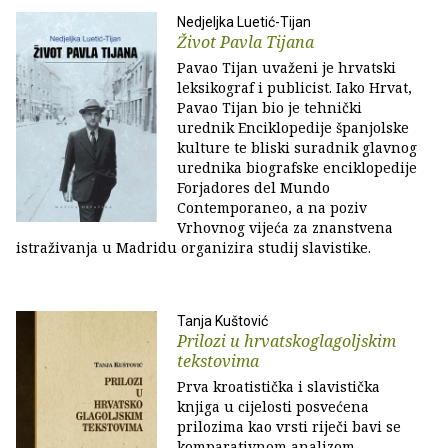
Nedjeljka Luetić-Tijan
Život Pavla Tijana
Pavao Tijan uvaženi je hrvatski
leksikograf i publicist. Iako Hrvat,
Pavao Tijan bio je tehnički
urednik Enciklopedije španjolske
kulture te bliski suradnik glavnog
urednika biografske enciklopedije
Forjadores del Mundo
Contemporaneo, a na poziv
Vrhovnog vijeća za znanstvena
istraživanja u Madridu organizira studij slavistike.
Tanja Kuštović
Prilozi u hrvatskoglagoljskim
tekstovima
Prva kroatistička i slavistička
knjiga u cijelosti posvećena
prilozima kao vrsti riječi bavi se
komparativnom analizom