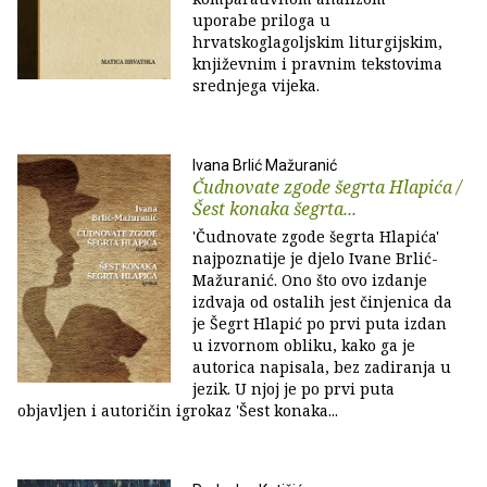
uporabe priloga u
hrvatskoglagoljskim liturgijskim,
književnim i pravnim tekstovima
srednjega vijeka.
Ivana Brlić Mažuranić
Čudnovate zgode šegrta Hlapića /
Šest konaka šegrta...
'Čudnovate zgode šegrta Hlapića'
najpoznatije je djelo Ivane Brlić-
Mažuranić. Ono što ovo izdanje
izdvaja od ostalih jest činjenica da
je Šegrt Hlapić po prvi puta izdan
u izvornom obliku, kako ga je
autorica napisala, bez zadiranja u
jezik. U njoj je po prvi puta
objavljen i autoričin igrokaz 'Šest konaka...