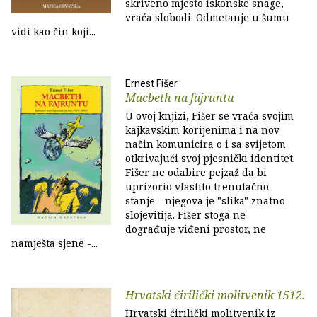
skriveno mjesto iskonske snage,
vraća slobodi. Odmetanje u šumu
vidi kao čin koji...
Ernest Fišer
Macbeth na fajruntu
U ovoj knjizi, Fišer se vraća svojim
kajkavskim korijenima i na nov
način komunicira o i sa svijetom
otkrivajući svoj pjesnički identitet.
Fišer ne odabire pejzaž da bi
uprizorio vlastito trenutačno
stanje - njegova je "slika" znatno
slojevitija. Fišer stoga ne
dograđuje viđeni prostor, ne
namješta sjene -...
Hrvatski ćirilički molitvenik 1512.
Hrvatski ćirilički molitvenik iz