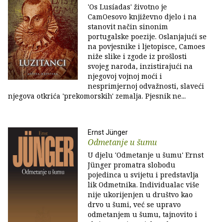
'Os Lusíadas' životno je
CamOesovo književno djelo i na
stanovit način sinonim
portugalske poezije. Oslanjajući se
na povjesnike i ljetopisce, Camoes
niže slike i zgode iz prošlosti
svojeg naroda, inzistirajući na
njegovoj vojnoj moći i
nesprimjernoj odvažnosti, slaveći
njegova otkrića 'prekomorskih' zemalja. Pjesnik ne...
Ernst Jünger
Odmetanje u šumu
U djelu 'Odmetanje u šumu' Ernst
Jünger promatra slobodu
pojedinca u svijetu i predstavlja
lik Odmetnika. Individualac više
nije ukorijenjen u društvo kao
drvo u šumi, već se upravo
odmetanjem u šumu, tajnovito i