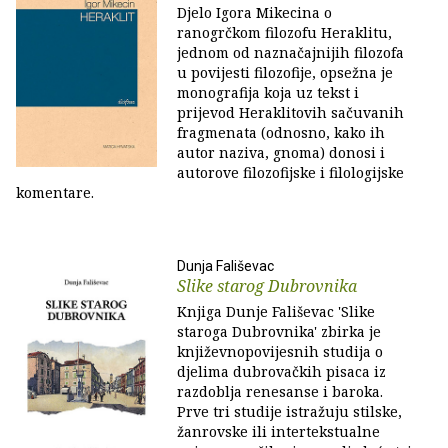
Djelo Igora Mikecina o
ranogrčkom filozofu Heraklitu,
jednom od naznačajnijih filozofa
u povijesti filozofije, opsežna je
monografija koja uz tekst i
prijevod Heraklitovih sačuvanih
fragmenata (odnosno, kako ih
autor naziva, gnoma) donosi i
autorove filozofijske i filologijske
komentare.
Dunja Fališevac
Slike starog Dubrovnika
Knjiga Dunje Fališevac 'Slike
staroga Dubrovnika' zbirka je
književnopovijesnih studija o
djelima dubrovačkih pisaca iz
razdoblja renesanse i baroka.
Prve tri studije istražuju stilske,
žanrovske ili intertekstualne