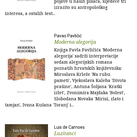
pojave u naših pisaca, sljedeće tri
izrazito su antropološkog
interesa, a ostalih šest...
Pavao Pavličić
Moderna alegorija
Knjiga Pavla Pavličića 'Moderna
alegorija' sadrži interpretacije
sedam alegorijskih romana
poznatih hrvatskih književnika:
Miroslava Krleže 'Na rubu
pameti', Vjekoslava Kaleba 'Divota
prašine', Antuna Šoljana 'Kratki
izlet', Zvonimira Majdaka 'Bolest',
Slobodana Novaka 'Mirisi, zlato i
tamjan', Ivana Kušana 'Toranj' i...
Luis de Camoes
Luzitanci