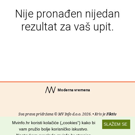
Nije pronađen nijedan
rezultat za vaš upit.
Moderna vremena
Sva prava pridržana © MV Info d.o.o. 2026. • Kriv je
Fiktiv
Mvinfo.hr koristi kolačiće („cookies“) kako bi
SLAŽEM SE
O nama
•
Pomoć
•
Uvjeti korištenja
•
RSS kanali
vam pružio bolje korisničko iskustvo.