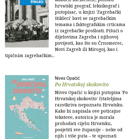
hrvatski geograf, leksikograf i
putopisac, u knjizi 'Zagrebački
štikleci' bavi se zagrebačkim
temama i faktografskim crticama
iz zagrebačke prošlosti. Pišući o
dijelovima Zagreba i njihovoj
povijesti, kao što su Črnomerec,
Novi Zagreb ili Mirogoj, kao i
tipičnim zagrebačkim...
Nives Opačić
Po Hrvatskoj skokovito
Nives Opačić u knjizi putopisa 'Po
Hrvatskoj skokovito' čitateljima
razotkriva nepoznatu Hrvatsku.
Kako bi napisala ove poticajne
tekstove, autorica je morala
prohodati cijelu Hrvatsku,
posjetiti sve županije – neke od
njih i više puta – te upoznati