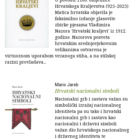
Hrvatskoga Kraljevstva (925–2025)
Matica hrvatska objavila je
faksimilno izdanje glasovite
zbirke pjesama Vladimira
Nazora 'Hrvatski kraljevi' iz 1912.
godine. Nazorova posveta
hrvatskim srednjovjekovnim
velikanima ostvarena je
virtuoznom uporabom vezanoga stiha, a na stilskoj
razini prevladava...
Mario Jareb
Hrvatski nacionalni simboli
Nacionalni grb i zastava važan su
simbolički izražaj nacionalnog
identiteta pa su tako i hrvatski
nacionalni grb i zastava kao
nacionalni i državni simboli
važan dio hrvatskoga nacionalnog
i državnog identiteta te