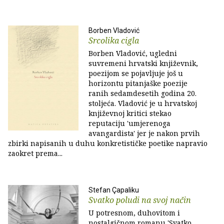
Borben Vladović
Srcolika cigla
Borben Vladović, ugledni
suvremeni hrvatski književnik,
poezijom se pojavljuje još u
horizontu pitanjaške poezije
ranih sedamdesetih godina 20.
stoljeća. Vladović je u hrvatskoj
književnoj kritici stekao
reputaciju 'umjerenoga
avangardista' jer je nakon prvih
zbirki napisanih u duhu konkretističke poetike napravio
zaokret prema...
Stefan Çapaliku
Svatko poludi na svoj način
U potresnom, duhovitom i
nostalgičnom romanu 'Svatko