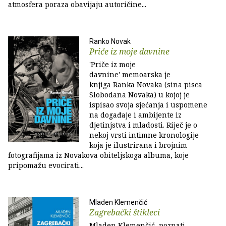
atmosfera poraza obavijaju autoričine...
Ranko Novak
Priče iz moje davnine
'Priče iz moje
davnine' memoarska je
knjiga Ranka Novaka (sina pisca
Slobodana Novaka) u kojoj je
ispisao svoja sjećanja i uspomene
na događaje i ambijente iz
djetinjstva i mladosti. Riječ je o
nekoj vrsti intimne kronologije
koja je ilustrirana i brojnim
fotografijama iz Novakova obiteljskoga albuma, koje
pripomažu evocirati...
Mladen Klemenčić
Zagrebački štikleci
Mladen Klemenčić, poznati