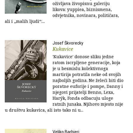
oživljava živopisnu galeriju
likova: yuppiea, biznismena,
odvjetnika, novinara, političara,
ali i „malih ljudi“:...
Josef Škvorecky
Kukavice
'Kukavice' donose sliku jedne
ratom iscrpljene generacije, koja
je u besmislu kolektivnoga
martirija potratila neke od svojih
najboljih godina. Ne želeći biti dio
poratne euforije i pompe, Danny i
njegovi prijatelji Benno, Lexa,
Harýk, Fonda odbacuju uloge
ratnih junaka. Njihovo mjesto nije
u društvu kukavica, ali isto tako ni u...
Veljko Barbieri