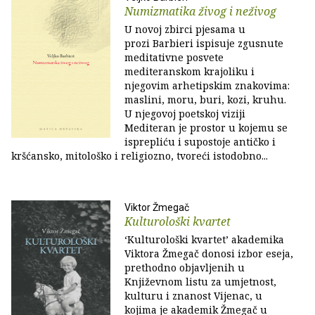
Numizmatika živog i neživog
U novoj zbirci pjesama u
prozi Barbieri ispisuje zgusnute
meditativne posvete
mediteranskom krajoliku i
njegovim arhetipskim znakovima:
maslini, moru, buri, kozi, kruhu.
U njegovoj poetskoj viziji
Mediteran je prostor u kojemu se
isprepliću i supostoje antičko i
kršćansko, mitološko i religiozno, tvoreći istodobno...
Viktor Žmegač
Kulturološki kvartet
‘Kulturološki kvartet’ akademika
Viktora Žmegač donosi izbor eseja,
prethodno objavljenih u
Književnom listu za umjetnost,
kulturu i znanost Vijenac, u
kojima je akademik Žmegač u