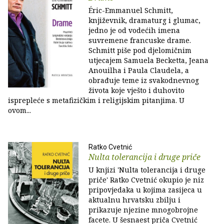
Éric-Emmanuel Schmitt,
književnik, dramaturg i glumac,
jedno je od vodećih imena
suvremene francuske drame.
Schmitt piše pod djelomičnim
utjecajem Samuela Becketta, Jeana
Anouilha i Paula Claudela, a
obrađuje teme iz svakodnevnog
života koje vješto i duhovito
isprepleće s metafizičkim i religijskim pitanjima. U
ovom...
Ratko Cvetnić
Nulta tolerancija i druge priče
U knjizi 'Nulta tolerancija i druge
priče' Ratko Cvetnić okupio je niz
pripovjedaka u kojima zasijeca u
aktualnu hrvatsku zbilju i
prikazuje njezine mnogobrojne
facete. U šesnaest priča Cvetnić