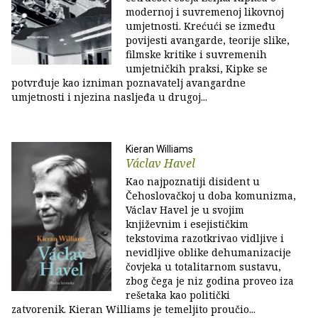
modernoj i suvremenoj likovnoj
umjetnosti. Krećući se između
povijesti avangarde, teorije slike,
filmske kritike i suvremenih
umjetničkih praksi, Kipke se
potvrđuje kao izniman poznavatelj avangardne
umjetnosti i njezina nasljeđa u drugoj...
Kieran Williams
Václav Havel
Kao najpoznatiji disident u
Čehoslovačkoj u doba komunizma,
Václav Havel je u svojim
književnim i esejističkim
tekstovima razotkrivao vidljive i
nevidljive oblike dehumanizacije
čovjeka u totalitarnom sustavu,
zbog čega je niz godina proveo iza
rešetaka kao politički
zatvorenik. Kieran Williams je temeljito proučio...