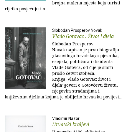
brojna malena mjesta koja turisti
rijetko posjećuju i o...
Slobodan Prosperov Novak
Vlado Gotovac : Život i djela
Slobodan Prosperov
Novak napisao je prvu biografiju
glasovitoga hrvatskoga pjesnika,
esejista, političara i disidenta
Vlade Gotovca, od čije je smrti
prošlo četvrt stoljeća.
Knjiga 'Vlado Gotovac: Život i
djela' govori o Gotovčevu životu,
njegovim stradanjima i
književnim djelima kojima je obilježio hrvatsku povijest...
Vladimir Nazor
Hrvatski kraljevi
U povodu 1100. obljetnice