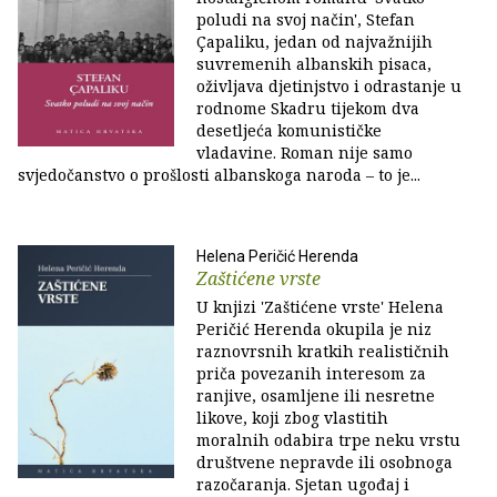
poludi na svoj način', Stefan
Çapaliku, jedan od najvažnijih
suvremenih albanskih pisaca,
oživljava djetinjstvo i odrastanje u
rodnome Skadru tijekom dva
desetljeća komunističke
vladavine. Roman nije samo
svjedočanstvo o prošlosti albanskoga naroda – to je...
Helena Peričić Herenda
Zaštićene vrste
U knjizi 'Zaštićene vrste' Helena
Peričić Herenda okupila je niz
raznovrsnih kratkih realističnih
priča povezanih interesom za
ranjive, osamljene ili nesretne
likove, koji zbog vlastitih
moralnih odabira trpe neku vrstu
društvene nepravde ili osobnoga
razočaranja. Sjetan ugođaj i