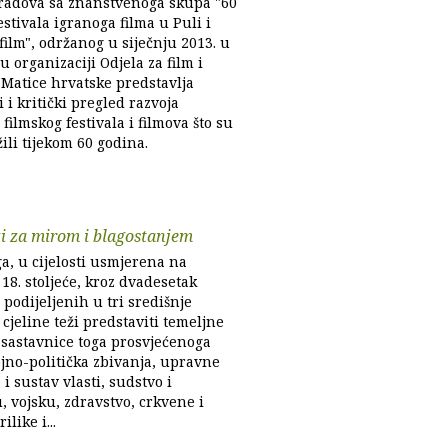
radova sa znanstvenoga skupa "60
stivala igranoga filma u Puli i
film", održanog u siječnju 2013. u
 organizaciji Odjela za film i
 Matice hrvatske predstavlja
i i kritički pregled razvoja
filmskog festivala i filmova što su
žili tijekom 60 godina.
i za mirom i blagostanjem
a, u cijelosti usmjerena na
18. stoljeće, kroz dvadesetak
 podijeljenih u tri središnje
cjeline teži predstaviti temeljne
 sastavnice toga prosvjećenoga
ojno-politička zbivanja, upravne
i sustav vlasti, sudstvo i
, vojsku, zdravstvo, crkvene i
ilike i...