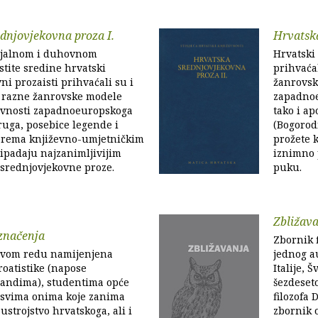
dnjovjekovna proza I.
Hrvatska
ijalnom i duhovnom
Hrvatski
stite sredine hrvatski
prihvaćal
ni prozaisti prihvaćali su i
žanrovsk
i razne žanrovske modele
zapadnoe
evnosti zapadnoeuropskoga
tako i ap
uga, posebice legende i
(Bogorodi
prema književno-umjetničkim
prožete 
ripadaju najzanimljivijim
iznimno 
 srednjovjekovne proze.
puku.
Zbližav
značenja
Zbornik f
prvom redu namijenjena
jednog a
oatistike (napose
Italije, 
mandima), studentima opće
šezdeseto
e svima onima koje zanima
filozofa 
ustrojstvo hrvatskoga, ali i
zbornik 