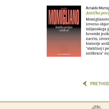
Arnaldo Momig
Antička povij
Momiglianova
izvorno objavl
talijanskoga
hrvatski jezik
nacrtu, izvorn
historije anti
"statičnoj i p
antikvara" sup
PRETHO