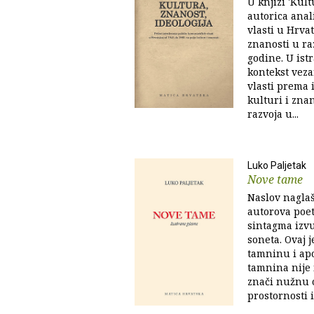
U knjizi 'Kult
autorica anal
vlasti u Hrvat
znanosti u ra
godine. U istr
kontekst veza
vlasti prema 
kulturi i zna
razvoja u...
Luko Paljetak
Nove tame
Naslov nagla
autorova poe
sintagma izvu
soneta. Ovaj 
tamninu i ap
tamnina nije i
znači nužnu 
prostornosti i