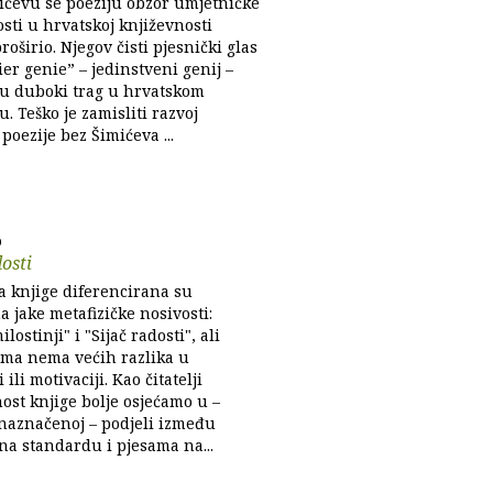
ićevu se poeziju obzor umjetničke
sti u hrvatskoj književnosti
proširio. Njegov čisti pjesnički glas
ier genie” – jedinstveni genij –
 su duboki trag u hrvatskom
u. Teško je zamisliti razvoj
poezije bez Šimićeva ...
b
dosti
a knjige diferencirana su
 jake metafizičke nosivosti:
lostinji" i "Sijač radosti", ali
ma nema većih razlika u
 ili motivaciji. Kao čitatelji
ost knjige bolje osjećamo u –
naznačenoj – podjeli između
na standardu i pjesama na...