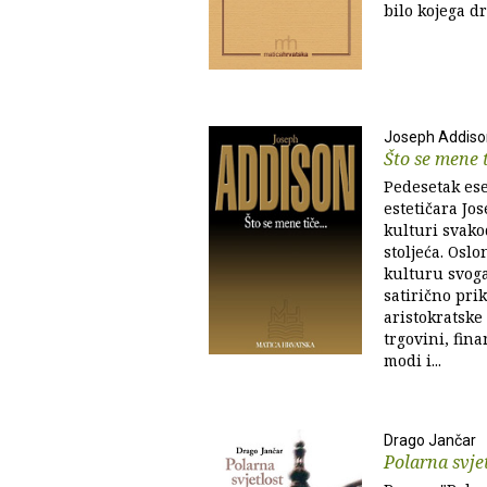
bilo kojega dr
Joseph Addiso
Što se mene t
Pedesetak ese
estetičara Jo
kulturi svako
stoljeća. Osl
kulturu svoga
satirično pri
aristokratske
trgovini, fin
modi i...
Drago Jančar
Polarna svje