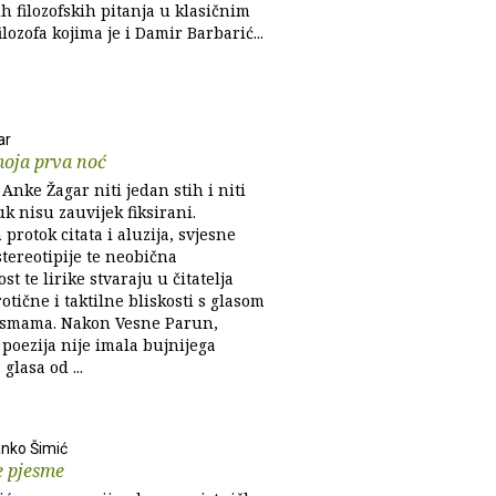
h filozofskih pitanja u klasičnim
ilozofa kojima je i Damir Barbarić...
ar
moja prva noć
 Anke Žagar niti jedan stih i niti
k nisu zauvijek fiksirani.
protok citata i aluzija, svjesne
 stereotipije te neobična
st te lirike stvaraju u čitatelja
rotične i taktilne bliskosti s glasom
esmama. Nakon Vesne Parun,
poezija nije imala bujnijega
glasa od ...
nko Šimić
e pjesme