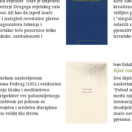
a svjetlost" čitav je smješten
Kroz Šim
čerje Drugoga svjetskog rata
kreativno
bor. Ali kao da ispod inače
vidljivo 
ne i naizgled neutralne glavne
i “singul
tagonistova čekanja i
ostavili
rtaka) teče pozornica teško
pjesništv
skobe, zastrašenosti i
hrvatske 
Ivan Golu
Sijač ra
birkom naslovljenom
Dva dijel
Toma Podrug (1931.) evidentno
naslovima
oju lirsku i meditativnu
"Pohod mi
erspektive već polustoljetnoga
među nji
sništvom još jednom se
intonaciji
vojstva i sredstva discipline
dvodijeln
io veliki dio života.
inače ne
pjesama 