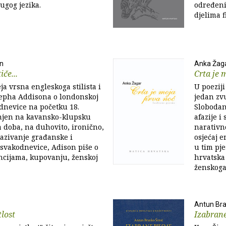
ugog jezika.
određeni
djelima f
n
Anka Žag
iče...
Crta je 
ja vrsna engleskoga stilista i
U poeziji
sepha Addisona o londonskoj
jedan zvu
dnevice na početku 18.
Slobodan 
onjen na kavansko-klupsku
afazije i
 doba, na duhovito, ironično,
narativno
kazivanje građanske i
osjećaj e
 svakodnevice, Adison piše o
u tim pj
ancijama, kupovanju, ženskoj
hrvatska 
ženskoga 
Antun Bra
tlost
Izabran