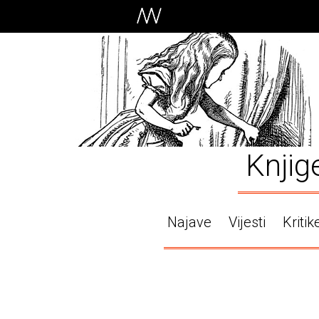
Knjig
Najave
Vijesti
Kritik