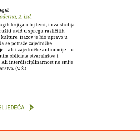
megač
derna, 2. izd.
gih knjiga o toj temi, i ova studija
ružiti uvid u spregu različitih
kulture. Izazov je bio upravo u
da se potraže zajedničke
e – ali i zajedničke antinomije – u
nim oblicima stvaralaštva i
 Ali interdisciplinarnost ne smije
arstvo. (V. Ž.)
SLJEDEĆA