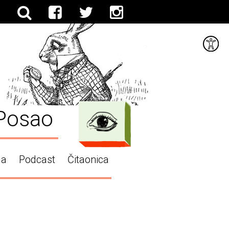
Posao
ga
Podcast
Čitaonica