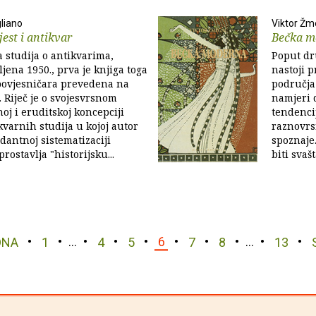
liano
Viktor Ž
est i antikvar
Bečka mo
 studija o antikvarima,
Poput dru
jena 1950., prva je knjiga toga
nastoji p
 povjesničara prevedena na
područja 
. Riječ je o svojesvrsnom
namjeri 
oj i eruditskoj koncepciji
tendencij
kvarnih studija u kojoj autor
raznovrs
edantnoj sistematizaciji
spoznaje.
rostavlja "historijsku...
biti svašt
DNA
1
…
4
5
6
7
8
…
13