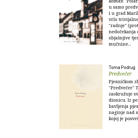
Roman "Polarn
u samo predve
i u grad Mari
vrlo trivijal
"radnje" (pro
nedočekanja o
objašnjive tje
mučnine...
Toma Podrug
Predvečer
Pjesničkom z
"Predvečer" 
zaokružuje sv
dionicu. Iz p
bavljenja pje
naginje nad s
kojoj je posvet