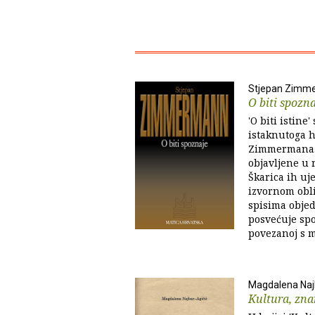
Stjepan Zimm
O biti spozn
'O biti istine
istaknutoga h
Zimmermana. 
objavljene u 
Škarica ih uje
izvornom obl
spisima obje
posvećuje sp
povezanoj s m
Magdalena Naj
Kultura, zna