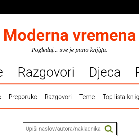
Moderna vremena
Pogledaj... sve je puno knjiga.
e
Razgovori
Djeca
e
Preporuke
Razgovori
Teme
Top lista knji