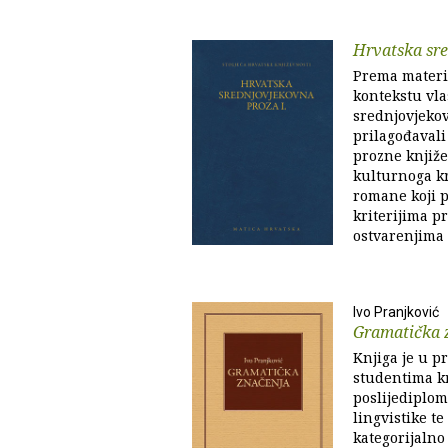
Hrvatska sre
Prema mater
kontekstu vla
srednjovjekov
prilagođaval
prozne knjiž
kulturnoga kr
romane koji 
kriterijima p
ostvarenjima
Ivo Pranjković
Gramatička 
Knjiga je u 
studentima kr
poslijediplo
lingvistike t
kategorijalno 