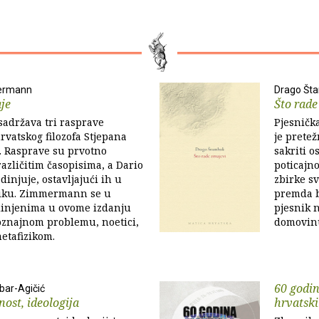
ermann
Drago Št
aje
Što rade
' sadržava tri rasprave
Pjesnička
rvatskog filozofa Stjepana
je pretež
Rasprave su prvotno
sakriti 
različitim časopisima, a Dario
poticajno
dinjuje, ostavljajući ih u
zbirke s
iku. Zimmermann se u
premda b
dinjenima u ovome izdanju
pjesnik n
oznajnom problemu, noetici,
domovinu 
etafizikom.
60 godin
bar-Agičić
nost, ideologija
hrvatski