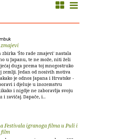
ambuk
 zmajevi
 zbirka 'Što rade zmajevi' nastala
no u Japanu, te ne može, niti želi
osjećaj duga prema toj mnogostruko
j zemlji. Jedan od nosivih motiva
vakako je odnos Japana i Hrvatske -
oravi i djeluje u inozemstvu
ikako i nigdje ne zaboravlja svoju
i zavičaj. Dapače, i...
a Festivala igranoga filma u Puli i
 film