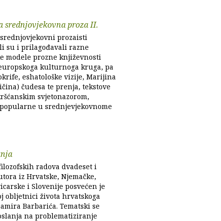
 srednjovjekovna proza II.
 srednjovjekovni prozaisti
i su i prilagođavali razne
e modele prozne književnosti
uropskoga kulturnoga kruga, pa
okrife, eshatološke vizije, Marijina
čina) čudesa te prenja, tekstove
kršćanskim svjetonazorom,
popularne u srednjevjekovnome
anja
ilozofskih radova dvadeset i
utora iz Hrvatske, Njemačke,
Švicarske i Slovenije posvećen je
j obljetnici života hrvatskoga
Damira Barbarića. Tematski se
oslanja na problematiziranje