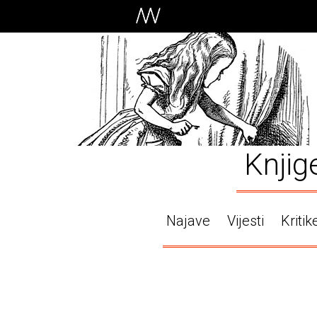
Knjig
Najave
Vijesti
Kritik