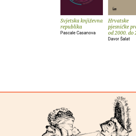
Svjetska književna
Hrvatske
republika
pjesničke pr
od 2000. do 
Pascale Casanova
Davor Šalat