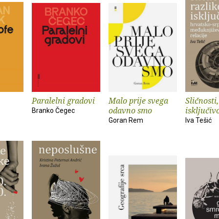
Paralelni gradovi
Malo prije svega
Sličnosti,
odavno smo
isključiv
Branko Čegec
Goran Rem
Iva Tešić