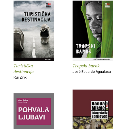
Turistička
Tropski barok
destinacija
José Eduardo Agualusa
Rui Zink