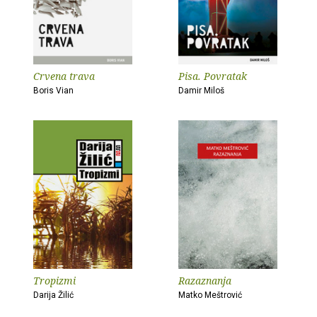
Crvena trava
Pisa. Povratak
Boris Vian
Damir Miloš
Tropizmi
Razaznanja
Darija Žilić
Matko Meštrović