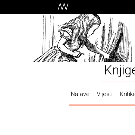
Knjig
Najave
Vijesti
Kritik