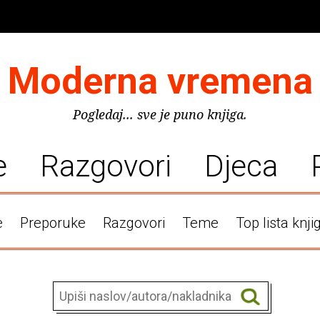
Moderna vremena
Pogledaj... sve je puno knjiga.
e
Razgovori
Djeca
e
Preporuke
Razgovori
Teme
Top lista knji