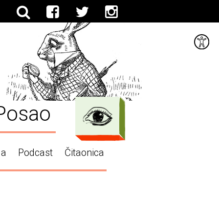
Posao
ga
Podcast
Čitaonica