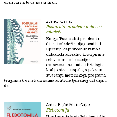
obzirom na to da imaju širu...
Zdenko Kosinac
Posturalni problemi u djece i
mladeži
Knjiga 'Posturalni problemi u
djece i mladeži : Dijagnostika i
liječenje' daje sveobuhvatno i
didaktički korektno koncipirane
relevantne informacije o
osnovama anatomije i fiziologije
kralježnice i stopala, o pokretu i
stvaranju motoričkoga programa
(engrama), o mehanizmima kontrole tjelesnog držanja, i
dr.
Ankica Bojčić, Marija Čuljak
Flebotomija
Uzorkovanje krvi (flebotomija) je