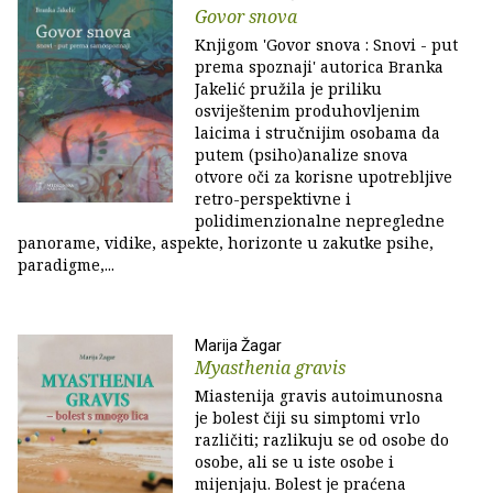
Govor snova
Knjigom 'Govor snova : Snovi - put
prema spoznaji' autorica Branka
Jakelić pružila je priliku
osviještenim produhovljenim
laicima i stručnijim osobama da
putem (psiho)analize snova
otvore oči za korisne upotrebljive
retro-perspektivne i
polidimenzionalne nepregledne
panorame, vidike, aspekte, horizonte u zakutke psihe,
paradigme,...
Marija Žagar
Myasthenia gravis
Miastenija gravis autoimunosna
je bolest čiji su simptomi vrlo
različiti; razlikuju se od osobe do
osobe, ali se u iste osobe i
mijenjaju. Bolest je praćena