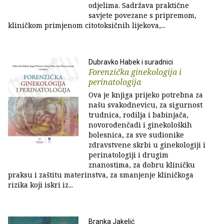
odjelima. Sadržava praktične
savjete povezane s pripremom,
kliničkom primjenom citotoksičnih lijekova,...
Dubravko Habek i suradnici
Forenzička ginekologija i
perinatologija
Ova je knjiga prijeko potrebna za
našu svakodnevicu, za sigurnost
trudnica, rodilja i babinjača,
novorođenčadi i ginekoloških
bolesnica, za sve sudionike
zdravstvene skrbi u ginekologiji i
perinatologiji i drugim
znanostima, za dobru kliničku
praksu i zaštitu materinstva, za smanjenje kliničkoga
rizika koji iskri iz...
Branka Jakelić