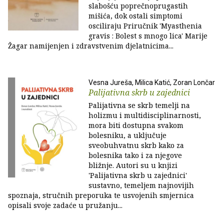
slabošću poprečnoprugastih
mišića, dok ostali simptomi
osciliraju Priručnik 'Myasthenia
gravis : Bolest s mnogo lica' Marije
Žagar namijenjen i zdravstvenim djelatnicima...
Vesna Jureša, Milica Katić, Zoran Lončar
Palijativna skrb u zajednici
Palijativna se skrb temelji na
holizmu i multidisciplinarnosti,
mora biti dostupna svakom
bolesniku, a uključuje
sveobuhvatnu skrb kako za
bolesnika tako i za njegove
bližnje. Autori su u knjizi
'Palijativna skrb u zajednici'
sustavno, temeljem najnovijih
spoznaja, stručnih preporuka te usvojenih smjernica
opisali svoje zadaće u pružanju...