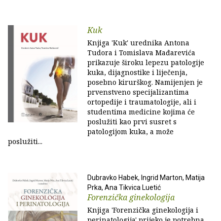
Kuk
Knjiga 'Kuk' urednika Antona
Tudora i Tomislava Mađarevića
prikazuje široku lepezu patologije
kuka, dijagnostike i liječenja,
posebno kirurškog. Namijenjen je
prvenstveno specijalizantima
ortopedije i traumatologije, ali i
studentima medicine kojima će
poslužiti kao prvi susret s
patologijom kuka, a može
poslužiti...
Dubravko Habek, Ingrid Marton, Matija
Prka, Ana Tikvica Luetić
Forenzička ginekologija
Knjiga 'Forenzička ginekologija i
perinatologija' prijeko je potrebna