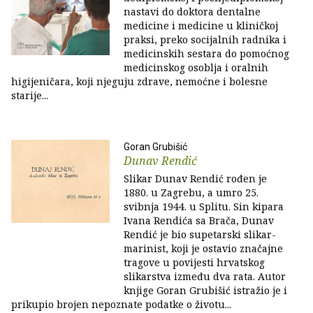
nastavi do doktora dentalne
medicine i medicine u kliničkoj
praksi, preko socijalnih radnika i
medicinskih sestara do pomoćnog
medicinskog osoblja i oralnih
higijeničara, koji njeguju zdrave, nemoćne i bolesne
starije...
Goran Grubišić
Dunav Rendić
Slikar Dunav Rendić rođen je
1880. u Zagrebu, a umro 25.
svibnja 1944. u Splitu. Sin kipara
Ivana Rendića sa Brača, Dunav
Rendić je bio supetarski slikar-
marinist, koji je ostavio značajne
tragove u povijesti hrvatskog
slikarstva između dva rata. Autor
knjige Goran Grubišić istražio je i
prikupio brojen nepoznate podatke o životu...