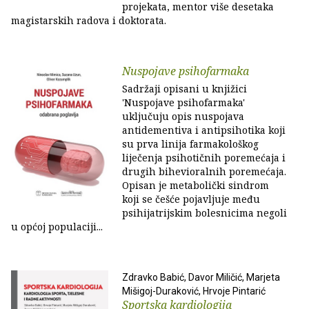
projekata, mentor više desetaka
magistarskih radova i doktorata.
Nuspojave psihofarmaka
Sadržaji opisani u knjižici
'Nuspojave psihofarmaka'
uključuju opis nuspojava
antidementiva i antipsihotika koji
su prva linija farmakološkog
liječenja psihotičnih poremećaja i
drugih bihevioralnih poremećaja.
Opisan je metabolički sindrom
koji se češće pojavljuje među
psihijatrijskim bolesnicima negoli
u općoj populaciji...
Zdravko Babić, Davor Miličić, Marjeta
Mišigoj-Duraković, Hrvoje Pintarić
Sportska kardiologija