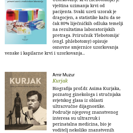
vještina uzimanja krvi od
pacijenta. Svaki uzeti uzorak je
dragocjen, a statistike kažu da se
čak 80% liječničkih odluka temelji
na rezultatima laboratorijskih
pretraga. Priručnik 'Flebotomija'
(engl. phlebotomy) opisuje
osnovne smjernice uzorkovanja
venske i kapilarne krvi i uzorkovanja...
Amir Muzur
Kurjak
Biografija prof.dr. Asima Kurjaka,
poznatog ginekologa i stručnjaka
svjetskog glasa iz oblasti
ultrazvučne dijagnostike.
Područje njegovog znanstvenog
interesa su ultrazvuk i
perinatalna medicina, bio je
voditelj nekoliko znanstvenih