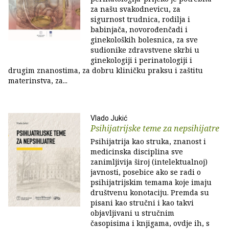
za našu svakodnevicu, za
sigurnost trudnica, rodilja i
babinjača, novorođenčadi i
ginekoloških bolesnica, za sve
sudionike zdravstvene skrbi u
ginekologiji i perinatologiji i
drugim znanostima, za dobru kliničku praksu i zaštitu
materinstva, za...
Vlado Jukić
Psihijatrijske teme za nepsihijatre
Psihijatrija kao struka, znanost i
medicinska disciplina sve
zanimljivija široj (intelektualnoj)
javnosti, posebice ako se radi o
psihijatrijskim temama koje imaju
društvenu konotaciju. Premda su
pisani kao stručni i kao takvi
objavljivani u stručnim
časopisima i knjigama, ovdje ih, s