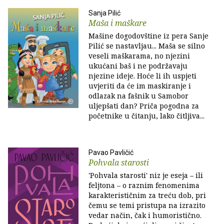
Sanja Pilić
Maša i maškare
Mašine dogodovštine iz pera Sanje
Pilić se nastavljau... Maša se silno
veseli maškarama, no njezini
ukućani baš i ne podržavaju
njezine ideje. Hoće li ih uspjeti
uvjeriti da će im maskiranje i
odlazak na fašnik u Samobor
uljepšati dan? Priča pogodna za
početnike u čitanju, lako čitljiva...
Pavao Pavličić
Pohvala starosti
'Pohvala starosti' niz je eseja – ili
feljtona – o raznim fenomenima
karakterističnim za treću dob, pri
čemu se temi pristupa na izrazito
vedar način, čak i humoristično.