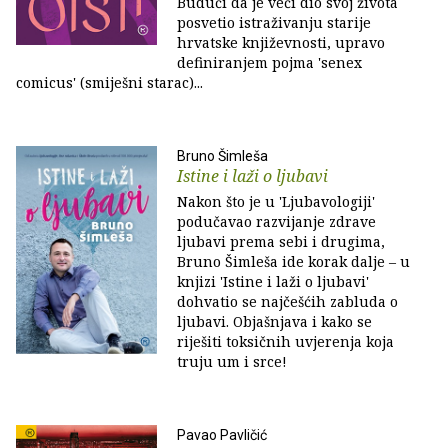
Budući da je veći dio svoj života
posvetio istraživanju starije
hrvatske književnosti, upravo
definiranjem pojma 'senex
comicus' (smiješni starac)...
Bruno Šimleša
Istine i laži o ljubavi
Nakon što je u 'Ljubavologiji'
podučavao razvijanje zdrave
ljubavi prema sebi i drugima,
Bruno Šimleša ide korak dalje – u
knjizi 'Istine i laži o ljubavi'
dohvatio se najčešćih zabluda o
ljubavi. Objašnjava i kako se
riješiti toksičnih uvjerenja koja
truju um i srce!
Pavao Pavličić