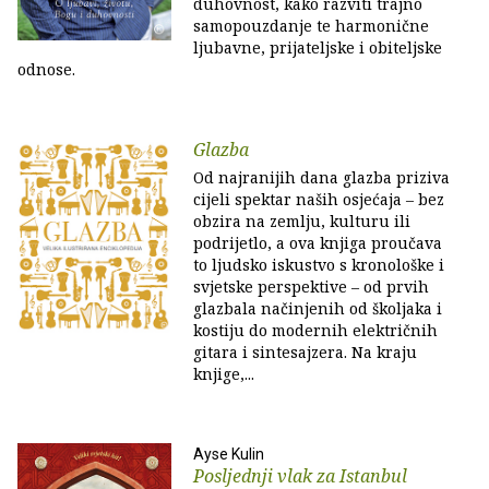
duhovnost, kako razviti trajno
samopouzdanje te harmonične
ljubavne, prijateljske i obiteljske
odnose.
Glazba
Od najranijih dana glazba priziva
cijeli spektar naših osjećaja – bez
obzira na zemlju, kulturu ili
podrijetlo, a ova knjiga proučava
to ljudsko iskustvo s kronološke i
svjetske perspektive – od prvih
glazbala načinjenih od školjaka i
kostiju do modernih električnih
gitara i sintesajzera. Na kraju
knjige,...
Ayse Kulin
Posljednji vlak za Istanbul