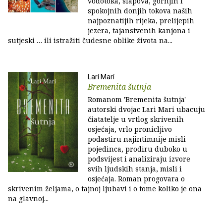
vodotoka, slapova, gornjih i
spokojnih donjih tokova naših
najpoznatijih rijeka, prelijepih
jezera, tajanstvenih kanjona i
sutjeski … ili istražiti čudesne oblike života na...
Larí Marí
Bremenita šutnja
Romanom 'Bremenita šutnja'
autorski dvojac Lari Mari ubacuju
čiatatelje u vrtlog skrivenih
osjećaja, vrlo pronicljivo
podastiru najintimnije misli
pojedinca, prodiru duboko u
podsvijest i analiziraju izvore
svih ljudskih stanja, misli i
osjećaja. Roman progovara o
skrivenim željama, o tajnoj ljubavi i o tome koliko je ona
na glavnoj...