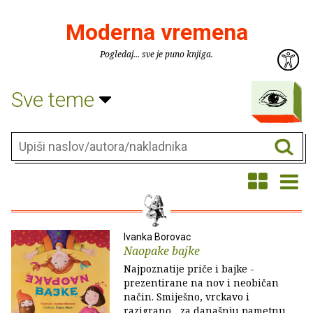
Moderna vremena
Pogledaj... sve je puno knjiga.
Sve teme
Ivanka Borovac
Naopake bajke
Najpoznatije priče i bajke -
prezentirane na nov i neobičan
način. Smiješno, vrckavo i
razigrano... za današnju pametnu