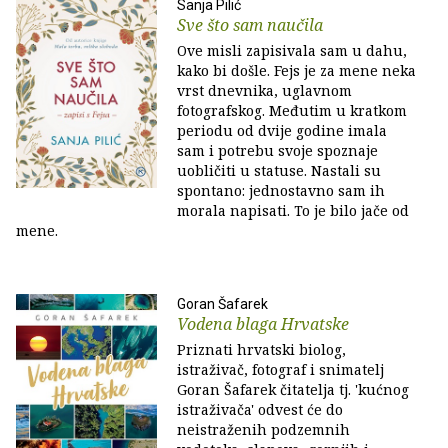
Sanja Pilić
Sve što sam naučila
Ove misli zapisivala sam u dahu,
kako bi došle. Fejs je za mene neka
vrst dnevnika, uglavnom
fotografskog. Međutim u kratkom
periodu od dvije godine imala
sam i potrebu svoje spoznaje
uobličiti u statuse. Nastali su
spontano: jednostavno sam ih
morala napisati. To je bilo jače od
mene.
Goran Šafarek
Vodena blaga Hrvatske
Priznati hrvatski biolog,
istraživač, fotograf i snimatelj
Goran Šafarek čitatelja tj. 'kućnog
istraživača' odvest će do
neistraženih podzemnih