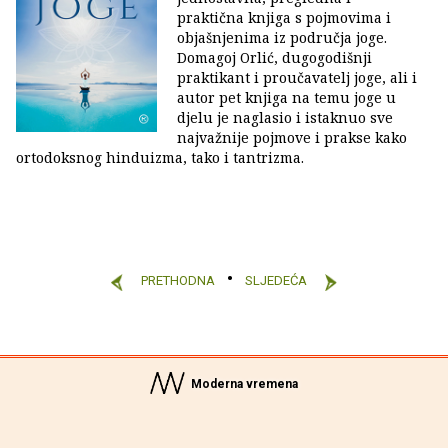
praktična knjiga s pojmovima i
objašnjenima iz područja joge.
Domagoj Orlić, dugogodišnji
praktikant i proučavatelj joge, ali i
autor pet knjiga na temu joge u
djelu je naglasio i istaknuo sve
najvažnije pojmove i prakse kako
ortodoksnog hinduizma, tako i tantrizma.
PRETHODNA
SLJEDEĆA
Moderna vremena