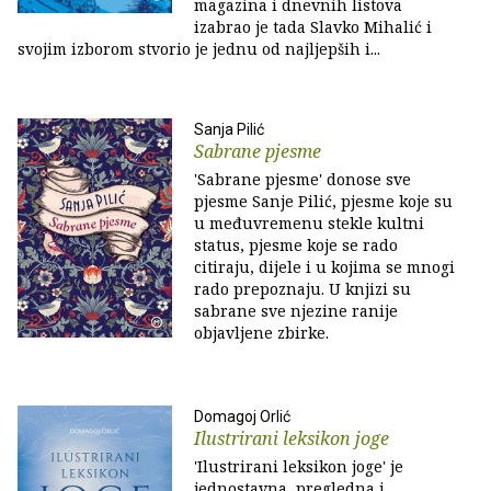
magazina i dnevnih listova
izabrao je tada Slavko Mihalić i
svojim izborom stvorio je jednu od najljepših i...
Sanja Pilić
Sabrane pjesme
'Sabrane pjesme' donose sve
pjesme Sanje Pilić, pjesme koje su
u međuvremenu stekle kultni
status, pjesme koje se rado
citiraju, dijele i u kojima se mnogi
rado prepoznaju. U knjizi su
sabrane sve njezine ranije
objavljene zbirke.
Domagoj Orlić
Ilustrirani leksikon joge
'Ilustrirani leksikon joge' je
jednostavna, pregledna i