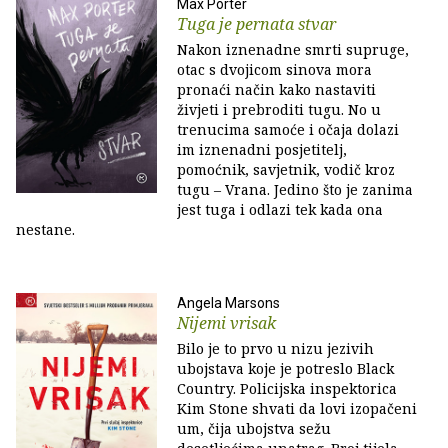
Max Porter
Tuga je pernata stvar
Nakon iznenadne smrti supruge,
otac s dvojicom sinova mora
pronaći način kako nastaviti
živjeti i prebroditi tugu. No u
trenucima samoće i očaja dolazi
im iznenadni posjetitelj,
pomoćnik, savjetnik, vodič kroz
tugu – Vrana. Jedino što je zanima
jest tuga i odlazi tek kada ona
nestane.
Angela Marsons
Nijemi vrisak
Bilo je to prvo u nizu jezivih
ubojstava koje je potreslo Black
Country. Policijska inspektorica
Kim Stone shvati da lovi izopačeni
um, čija ubojstva sežu