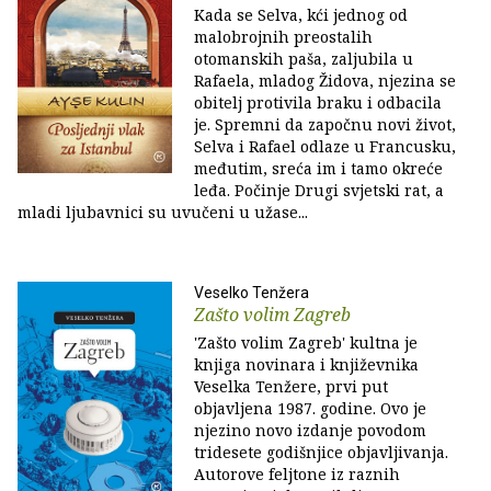
Kada se Selva, kći jednog od
malobrojnih preostalih
otomanskih paša, zaljubila u
Rafaela, mladog Židova, njezina se
obitelj protivila braku i odbacila
je. Spremni da započnu novi život,
Selva i Rafael odlaze u Francusku,
međutim, sreća im i tamo okreće
leđa. Počinje Drugi svjetski rat, a
mladi ljubavnici su uvučeni u užase...
Veselko Tenžera
Zašto volim Zagreb
'Zašto volim Zagreb' kultna je
knjiga novinara i književnika
Veselka Tenžere, prvi put
objavljena 1987. godine. Ovo je
njezino novo izdanje povodom
tridesete godišnjice objavljivanja.
Autorove feljtone iz raznih