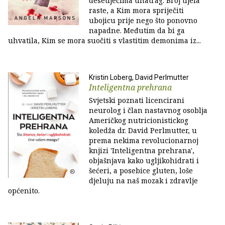
desetljećima unatrag. Broj tijela
raste, a Kim mora spriječiti
ubojicu prije nego što ponovno
napadne. Međutim da bi ga
uhvatila, Kim se mora suočiti s vlastitim demonima iz...
Kristin Loberg, David Perlmutter
Inteligentna prehrana
Svjetski poznati licencirani
neurolog i član nastavnog osoblja
Američkog nutricionistickog
koledža dr. David Perlmutter, u
prema nekima revolucionarnoj
knjizi 'Inteligentna prehrana',
objašnjava kako ugljikohidrati i
šećeri, a posebice gluten, loše
djeluju na naš mozak i zdravlje
općenito.