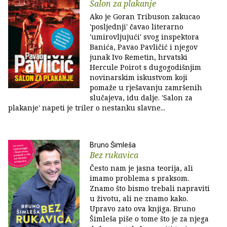
Salon za plakanje
Ako je Goran Tribuson zakucao
'posljednji' čavao literarno
'umirovljujući' svog inspektora
Banića, Pavao Pavličić i njegov
junak Ivo Remetin, hrvatski
Hercule Poirot s dugogodišnjim
novinarskim iskustvom koji
pomaže u rješavanju zamršenih
slučajeva, idu dalje. 'Salon za
plakanje' napeti je triler o nestanku slavne...
Bruno Šimleša
Bez rukavica
Često nam je jasna teorija, ali
imamo problema s praksom.
Znamo što bismo trebali napraviti
u životu, ali ne znamo kako.
Upravo zato ova knjiga. Bruno
Šimleša piše o tome što je za njega