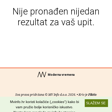
Nije pronađen nijedan
rezultat za vaš upit.
Moderna vremena
Sva prava pridržana © MV Info d.o.o. 2026. • Kriv je
Fiktiv
Mvinfo.hr koristi kolačiće („cookies“) kako bi
SLAŽEM SE
O nama
•
Pomoć
•
Uvjeti korištenja
•
RSS kanali
vam pružio bolje korisničko iskustvo.