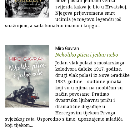
može postati jednako velika
zvijezda kakva je bio u Hrvatskoj.
Njegova prijevremena smrt
učinila je njegovu legendu još
snažnijom, a sada konačno imamo i knjigu...
Miro Gavran
Nekoliko ptica i jedno nebo
Jedan vlak polazi s mostarskoga
kolodvora daleke 1917. godine,
drugi vlak polazi iz Nove Gradiške
1987. godine – sudbine junaka
koji su u njima na neobičan su
način povezane. Pratimo
dvostruku ljubavnu priču i
dramatične događaje u
Hercegovini tijekom Prvoga
svjetskog rata. Usporedno s time, upoznajemo mladića
koji tijekom...