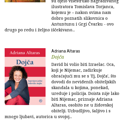
su djelo višestruko nagrađivanog
ilustratora Tomislava Torjanca,
kojemu je – nakon svima nam
dobro poznatih slikovnica o
Antuntunu i Grgi Čvarku - ovo
drugo po redu i željno iščekivano...
Adriana Altaras
Dojča
David bi volio biti Izraelac. Oca,
koji je Nijemac, zadirkuje
obraćajući mu se s 'Ej, Dojča', što
dovodi do neviđenih obiteljskih
skandala u kojima, ponekad,
ureduje i policija. Doista nije lako
biti Nijemac, priznaje Adriana
Altaras, osobito ne u židovskoj
obitelji. Uzbudljivo, šaljivo i s
mnogo ljubavi, autorica u svojoj...