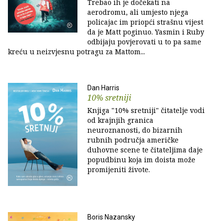
Trebao ih je dočekati na
aerodromu, ali umjesto njega
policajac im priopći strašnu vijest
da je Matt poginuo. Yasmin i Ruby
odbijaju povjerovati u to pa same
kreću u neizvjesnu potragu za Mattom...
Dan Harris
10% sretniji
Knjiga "10% sretniji" čitatelje vodi
od krajnjih granica
neuroznanosti, do bizarnih
rubnih područja američke
duhovne scene te čitateljima daje
popudbinu koja im doista može
promijeniti živote.
Boris Nazansky