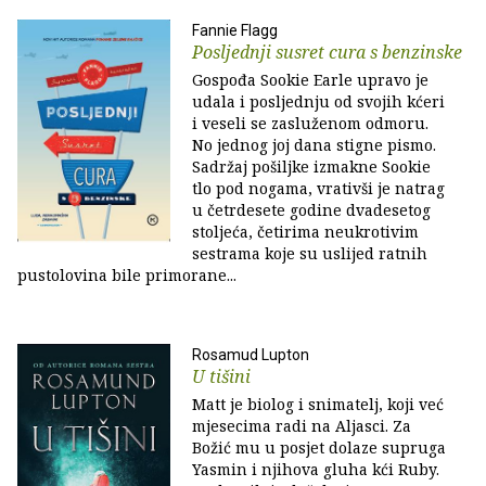
Fannie Flagg
Posljednji susret cura s benzinske
Gospođa Sookie Earle upravo je
udala i posljednju od svojih kćeri
i veseli se zasluženom odmoru.
No jednog joj dana stigne pismo.
Sadržaj pošiljke izmakne Sookie
tlo pod nogama, vrativši je natrag
u četrdesete godine dvadesetog
stoljeća, četirima neukrotivim
sestrama koje su uslijed ratnih
pustolovina bile primorane...
Rosamud Lupton
U tišini
Matt je biolog i snimatelj, koji već
mjesecima radi na Aljasci. Za
Božić mu u posjet dolaze supruga
Yasmin i njihova gluha kći Ruby.