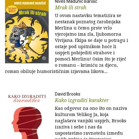
Nives Madunić Barišić
Mrak ili strah
U ovom nastavku tematizira se
nestanak poznatog čarobnjaka
Merlina u čemu prste vrlo
vjerojatno ima zla, ljubomorna
Vivijana. Ekipa se daje u potragu i
ostaje pod upitnikom hoće li
uspjeti pobijediti strahove i
pomoći Merlinu! Osim što je riječ
o romanu – krimiću za djecu,
roman obiluje humorističnim izjavama likova....
David Brooks
Kako izgraditi karakter
Kao odgovor na ono što on naziva
kulturom Velikog Ja, koja
naglašava vanjski uspjeh, Brooks
izaziva i sebe i nas da
uspostavimo ravnotežu između