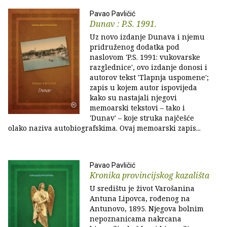
Pavao Pavličić
Dunav : P.S. 1991.
Uz novo izdanje Dunava i njemu
pridruženog dodatka pod
naslovom 'P.S. 1991: vukovarske
razglednice', ovo izdanje donosi i
autorov tekst 'Tlapnja uspomene';
zapis u kojem autor ispovijeda
kako su nastajali njegovi
memoarski tekstovi – tako i
'Dunav' – koje struka najčešće
olako naziva autobiografskima. Ovaj memoarski zapis...
Pavao Pavličić
Kronika provincijskog kazališta
U središtu je život Varošanina
Antuna Lipovca, rođenog na
Antunovo, 1895. Njegova bolnim
nepoznanicama nakrcana