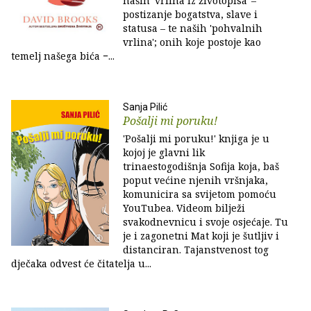
naših 'vrlina iz životopisa' –
postizanje bogatstva, slave i
statusa – te naših 'pohvalnih
vrlina'; onih koje postoje kao
temelj našega bića −...
Sanja Pilić
Pošalji mi poruku!
'Pošalji mi poruku!' knjiga je u
kojoj je glavni lik
trinaestogodišnja Sofija koja, baš
poput većine njenih vršnjaka,
komunicira sa svijetom pomoću
YouTubea. Videom bilježi
svakodnevnicu i svoje osjećaje. Tu
je i zagonetni Mat koji je šutljiv i
distanciran. Tajanstvenost tog
dječaka odvest će čitatelja u...