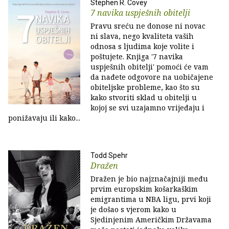
Stephen R. Covey
7 navika uspješnih obitelji
Pravu sreću ne donose ni novac
ni slava, nego kvaliteta vaših
odnosa s ljudima koje volite i
poštujete. Knjiga '7 navika
uspješnih obitelji' pomoći će vam
da nađete odgovore na uobičajene
obiteljske probleme, kao što su
kako stvoriti sklad u obitelji u
kojoj se svi uzajamno vrijeđaju i
ponižavaju ili kako...
Todd Spehr
Dražen
Dražen je bio najznačajniji među
prvim europskim košarkaškim
emigrantima u NBA ligu, prvi koji
je došao s vjerom kako u
Sjedinjenim Američkim Državama