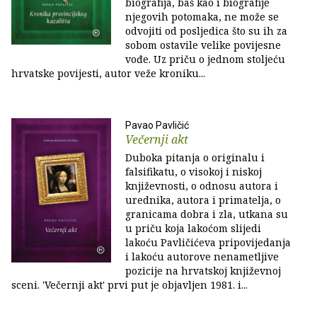
biografija, baš kao i biografije
njegovih potomaka, ne može se
odvojiti od posljedica što su ih za
sobom ostavile velike povijesne
vođe. Uz priču o jednom stoljeću
hrvatske povijesti, autor veže kroniku...
Pavao Pavličić
Večernji akt
Duboka pitanja o originalu i
falsifikatu, o visokoj i niskoj
književnosti, o odnosu autora i
urednika, autora i primatelja, o
granicama dobra i zla, utkana su
u priču koja lakoćom slijedi
lakoću Pavličićeva pripovijedanja
i lakoću autorove nenametljive
pozicije na hrvatskoj književnoj
sceni. 'Večernji akt' prvi put je objavljen 1981. i...