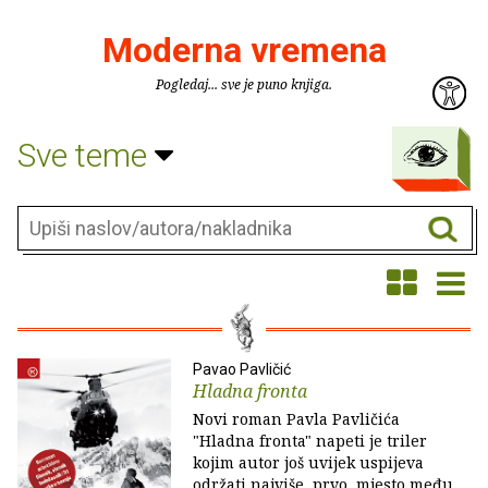
Moderna vremena
Pogledaj... sve je puno knjiga.
Sve teme
Pavao Pavličić
Hladna fronta
Novi roman Pavla Pavličića
"Hladna fronta" napeti je triler
kojim autor još uvijek uspijeva
održati najviše, prvo, mjesto među