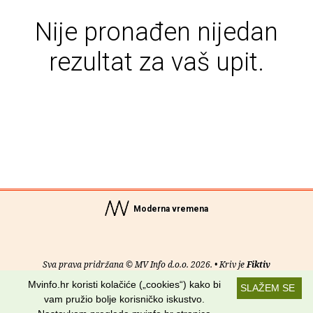
Nije pronađen nijedan
rezultat za vaš upit.
Moderna vremena
Sva prava pridržana © MV Info d.o.o. 2026. • Kriv je
Fiktiv
Mvinfo.hr koristi kolačiće („cookies“) kako bi
SLAŽEM SE
O nama
•
Pomoć
•
Uvjeti korištenja
•
RSS kanali
vam pružio bolje korisničko iskustvo.