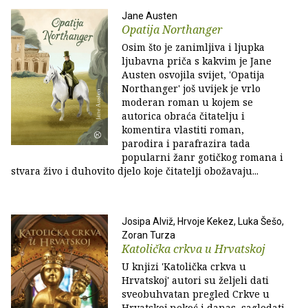
Jane Austen
Opatija Northanger
Osim što je zanimljiva i ljupka
ljubavna priča s kakvim je Jane
Austen osvojila svijet, 'Opatija
Northanger' još uvijek je vrlo
moderan roman u kojem se
autorica obraća čitatelju i
komentira vlastiti roman,
parodira i parafrazira tada
popularni žanr gotičkog romana i
stvara živo i duhovito djelo koje čitatelji obožavaju...
Josipa Alviž, Hrvoje Kekez, Luka Šešo,
Zoran Turza
Katolička crkva u Hrvatskoj
U knjizi 'Katolička crkva u
Hrvatskoj' autori su željeli dati
sveobuhvatan pregled Crkve u
Hrvatskoj nekoć i danas, sagledati