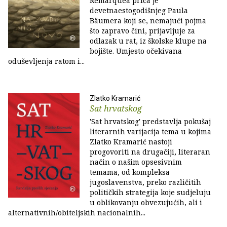
Remarquea priča je
devetnaestogodišnjeg Paula
Bäumera koji se, nemajući pojma
što zapravo čini, prijavljuje za
odlazak u rat, iz školske klupe na
bojište. Umjesto očekivana
oduševljenja ratom i...
Zlatko Kramarić
Sat hrvatskog
'Sat hrvatskog' predstavlja pokušaj
literarnih varijacija tema u kojima
Zlatko Kramarić nastoji
progovoriti na drugačiji, literaran
način o našim opsesivnim
temama, od kompleksa
jugoslavenstva, preko različitih
političkih strategija koje sudjeluju
u oblikovanju obvezujućih, ali i
alternativnih/obiteljskih nacionalnih...