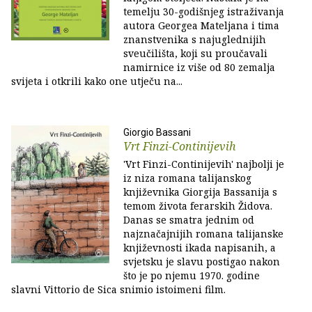
temelju 30-godišnjeg istraživanja
autora Georgea Mateljana i tima
znanstvenika s najuglednijih
sveučilišta, koji su proučavali
namirnice iz više od 80 zemalja
svijeta i otkrili kako one utječu na...
Giorgio Bassani
Vrt Finzi-Continijevih
'Vrt Finzi-Continijevih' najbolji je
iz niza romana talijanskog
književnika Giorgija Bassanija s
temom života ferarskih Židova.
Danas se smatra jednim od
najznačajnijih romana talijanske
književnosti ikada napisanih, a
svjetsku je slavu postigao nakon
što je po njemu 1970. godine
slavni Vittorio de Sica snimio istoimeni film.