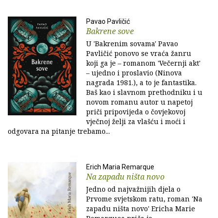
Pavao Pavličić
Bakrene sove
U 'Bakrenim sovama' Pavao
Pavličić ponovo se vraća žanru
koji ga je – romanom 'Večernji akt'
– ujedno i proslavio (Ninova
nagrada 1981.), a to je fantastika.
Baš kao i slavnom prethodniku i u
novom romanu autor u napetoj
priči pripovijeda o čovjekovoj
vječnoj želji za vlašću i moći i
odgovara na pitanje trebamo...
Erich Maria Remarque
Na zapadu ništa novo
Jedno od najvažnijih djela o
Prvome svjetskom ratu, roman 'Na
zapadu ništa novo' Ericha Marie