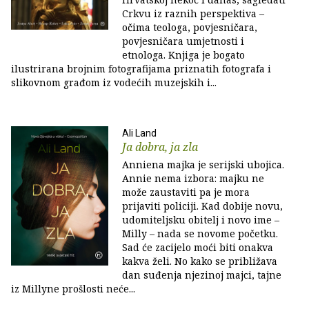
Crkvu iz raznih perspektiva –
očima teologa, povjesničara,
povjesničara umjetnosti i
etnologa. Knjiga je bogato
ilustrirana brojnim fotografijama priznatih fotografa i
slikovnom građom iz vodećih muzejskih i...
Ali Land
Ja dobra, ja zla
Anniena majka je serijski ubojica.
Annie nema izbora: majku ne
može zaustaviti pa je mora
prijaviti policiji. Kad dobije novu,
udomiteljsku obitelj i novo ime –
Milly – nada se novome početku.
Sad će zacijelo moći biti onakva
kakva želi. No kako se približava
dan suđenja njezinoj majci, tajne
iz Millyne prošlosti neće...