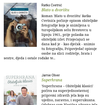
Ratko Cvetnić
Blato u dvorištu
Roman 'Blato u dvorištu' Ratka
Cvetnića počinje opisom obiteljske
fotografije koja je snimljena u
turopoljskom selu Brestovcu u
lipnju 1965., prije polaska na
obiteljski izlet. Prisjećajući se
dana kad je - kao dječak - snimio
tu fotografiju, Pripovjedač opisuje
osobe na slici: roditelje, brata i
sestre, djeda i ostale rođake te...
Jamie Oliver
Superhrana
'Superhrana – Obiteljski klasici'
počiva na superjednostavnoj
pripremi zdravih jela koja su
ujedno, naravno, i superukusna.
Odabrao sam klasična ukusna jela