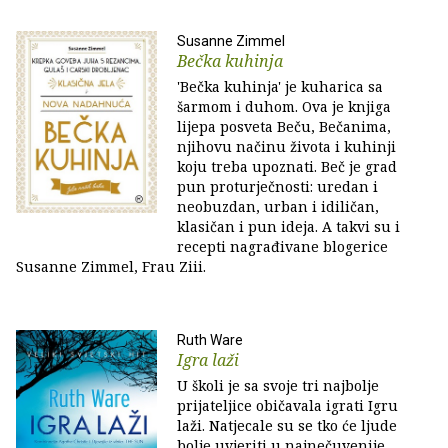
Susanne Zimmel
Bečka kuhinja
'Bečka kuhinja' je kuharica sa
šarmom i duhom. Ova je knjiga
lijepa posveta Beču, Bečanima,
njihovu načinu života i kuhinji
koju treba upoznati. Beč je grad
pun proturječnosti: uredan i
neobuzdan, urban i idiličan,
klasičan i pun ideja. A takvi su i
recepti nagrađivane blogerice
Susanne Zimmel, Frau Ziii.
Ruth Ware
Igra laži
U školi je sa svoje tri najbolje
prijateljice običavala igrati Igru
laži. Natjecale su se tko će ljude
bolje uvjeriti u najnečuvenije