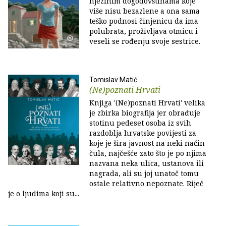
njezinim dogodovštinama koje
više nisu bezazlene a ona sama
teško podnosi činjenicu da ima
polubrata, proživljava otmicu i
veseli se rođenju svoje sestrice.
Tomislav Matić
(Ne)poznati Hrvati
Knjiga '(Ne)poznati Hrvati' velika
je zbirka biografija jer obrađuje
stotinu pedeset osoba iz svih
razdoblja hrvatske povijesti za
koje je šira javnost na neki način
čula, najčešće zato što je po njima
nazvana neka ulica, ustanova ili
nagrada, ali su joj unatoč tomu
ostale relativno nepoznate. Riječ
je o ljudima koji su...