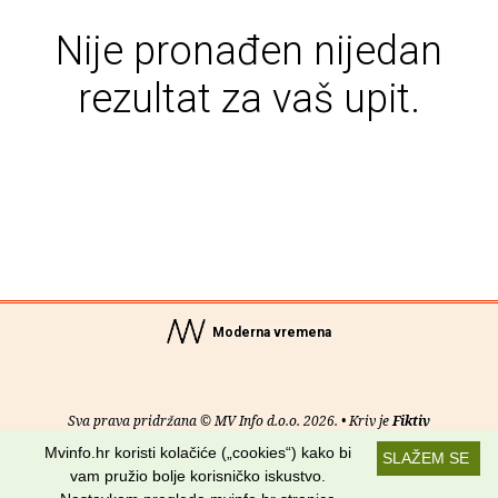
Nije pronađen nijedan
rezultat za vaš upit.
Moderna vremena
Sva prava pridržana © MV Info d.o.o. 2026. • Kriv je
Fiktiv
Mvinfo.hr koristi kolačiće („cookies“) kako bi
SLAŽEM SE
O nama
•
Pomoć
•
Uvjeti korištenja
•
RSS kanali
vam pružio bolje korisničko iskustvo.