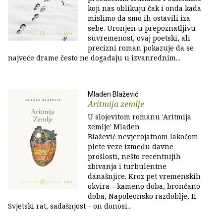
koji nas oblikuju čak i onda kada
mislimo da smo ih ostavili iza
sebe. Uronjen u prepoznatljivu
suvremenost, ovaj poetski, ali
precizni roman pokazuje da se
najveće drame često ne događaju u izvanrednim...
Mladen Blažević
Aritmija zemlje
U slojevitom romanu 'Aritmija
zemlje' Mladen
Blažević nevjerojatnom lakoćom
plete veze između davne
prošlosti, nešto recentnijih
zbivanja i turbulentne
današnjice. Kroz pet vremenskih
okvira – kameno doba, brončano
doba, Napoleonsko razdoblje, II.
Svjetski rat, sadašnjost – on donosi...