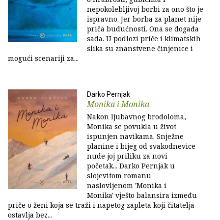
nepokolebljivoj borbi za ono što je
ispravno. Jer borba za planet nije
priča budućnosti. Ona se događa
sada. U podlozi priče i klimatskih
slika su znanstvene činjenice i
mogući scenariji za...
Darko Pernjak
Monika i Monika
Nakon ljubavnog brodoloma,
Monika se povukla u život
ispunjen navikama. Snježne
planine i bijeg od svakodnevice
nude joj priliku za novi
početak... Darko Pernjak u
slojevitom romanu
naslovljenom 'Monika i
Monika' vješto balansira između
priče o ženi koja se traži i napetog zapleta koji čitatelja
ostavlja bez...