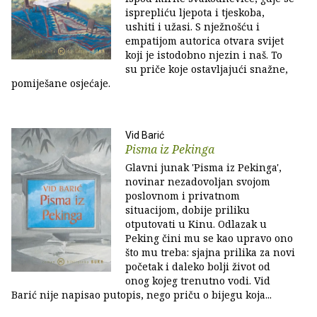
isprepliću ljepota i tjeskoba,
ushiti i užasi. S nježnošću i
empatijom autorica otvara svijet
koji je istodobno njezin i naš. To
su priče koje ostavljajući snažne,
pomiješane osjećaje.
Vid Barić
Pisma iz Pekinga
Glavni junak 'Pisma iz Pekinga',
novinar nezadovoljan svojom
poslovnom i privatnom
situacijom, dobije priliku
otputovati u Kinu. Odlazak u
Peking čini mu se kao upravo ono
što mu treba: sjajna prilika za novi
početak i daleko bolji život od
onog kojeg trenutno vodi. Vid
Barić nije napisao putopis, nego priču o bijegu koja...