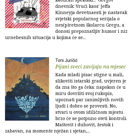
dnevnik: Vrući kaos' Jeffa
Kinneyja devetnaesti je nastavak
svjetski popularnog serijala o
nes(p)retnom školarcu Gregu, a
donosi prepoznatljiv humor i niz
urnebesnih situacija u kojima će se...
Toni Juričić
Pijani sveci zavijaju na mjesec
Kada mladi pisac stigne u mali,
slikoviti istarski grad, uvjeren je
da zna što ga čeka: napokon će u
miru dovršiti svoj rukopis,
upoznati par zanimljivih novih
ljudi i dobro se provesti. No,
stvari u ovom idiličnom mjestu
brzo će se potpuno oteti kontroli.
Maštovit i duhovit, žestok i
zabavan, na momente nježan i sjetan,...