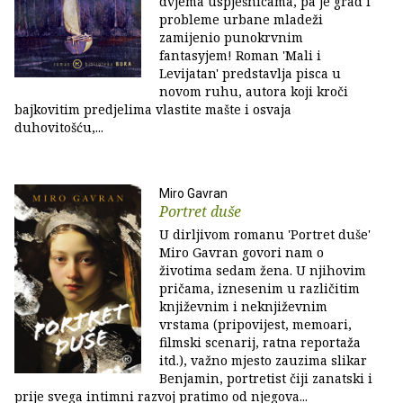
dvjema uspješnicama, pa je grad i
probleme urbane mladeži
zamijenio punokrvnim
fantasyjem! Roman 'Mali i
Levijatan' predstavlja pisca u
novom ruhu, autora koji kroči
bajkovitim predjelima vlastite mašte i osvaja
duhovitošću,...
Miro Gavran
Portret duše
U dirljivom romanu 'Portret duše'
Miro Gavran govori nam o
životima sedam žena. U njihovim
pričama, iznesenim u različitim
književnim i neknjiževnim
vrstama (pripovijest, memoari,
filmski scenarij, ratna reportaža
itd.), važno mjesto zauzima slikar
Benjamin, portretist čiji zanatski i
prije svega intimni razvoj pratimo od njegova...