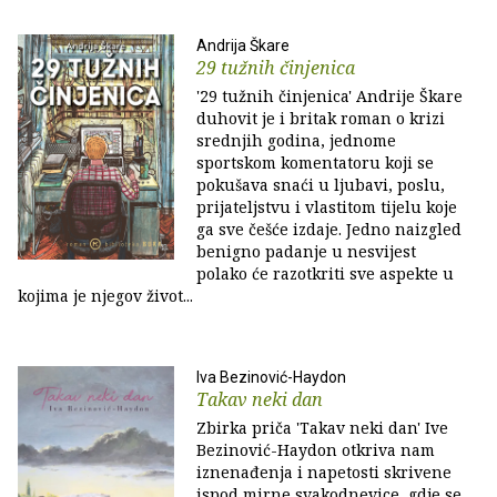
Andrija Škare
29 tužnih činjenica
'29 tužnih činjenica' Andrije Škare
duhovit je i britak roman o krizi
srednjih godina, jednome
sportskom komentatoru koji se
pokušava snaći u ljubavi, poslu,
prijateljstvu i vlastitom tijelu koje
ga sve češće izdaje. Jedno naizgled
benigno padanje u nesvijest
polako će razotkriti sve aspekte u
kojima je njegov život...
Iva Bezinović-Haydon
Takav neki dan
Zbirka priča 'Takav neki dan' Ive
Bezinović-Haydon otkriva nam
iznenađenja i napetosti skrivene
ispod mirne svakodnevice, gdje se