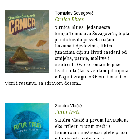
Tomislav Šovagović
Crnica Blues
'Crnica Blues', jedanaesta
knjiga Tomislava Šovagovića, topla
je i duhovita posveta našim
bakama i djedovima, tihim
junacima čiji su životi sazdani od
smijeha, patnje, molitve i
mudrosti. Ovo je roman koji se
hvata u koštac s velikim pitanjima:
o Bogu i vragu, o životu i smrti, o
vjeri i razumu, sa zdravom dozom...
Sandra Vlašić
Futur treći
Sandra Vlašić u prvom hrvatskom
eko-trileru "Futur treći" s
humorom i nježnošću plete priču
o hrabrosti, gubicima i