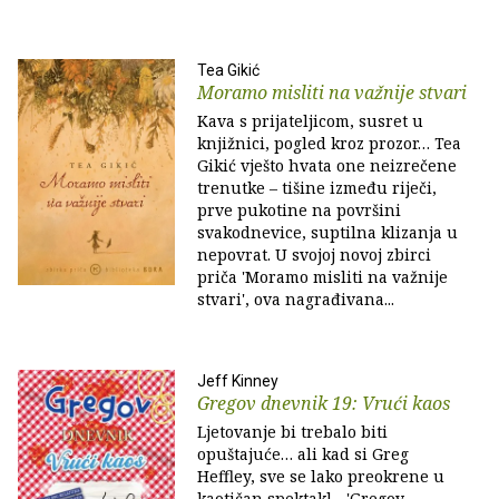
Tea Gikić
Moramo misliti na važnije stvari
Kava s prijateljicom, susret u
knjižnici, pogled kroz prozor… Tea
Gikić vješto hvata one neizrečene
trenutke – tišine između riječi,
prve pukotine na površini
svakodnevice, suptilna klizanja u
nepovrat. U svojoj novoj zbirci
priča 'Moramo misliti na važnije
stvari', ova nagrađivana...
Jeff Kinney
Gregov dnevnik 19: Vrući kaos
Ljetovanje bi trebalo biti
opuštajuće… ali kad si Greg
Heffley, sve se lako preokrene u
kaotičan spektakl... 'Gregov