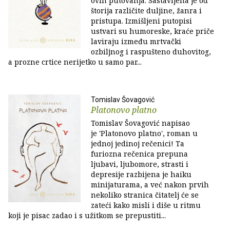
ovih putovanja. Sastavljena je od
štorija različite duljine, žanra i
pristupa. Izmišljeni putopisi
ustvari su humoreske, kraće priče
laviraju između mrtvački
ozbiljnog i raspušteno duhovitog,
a prozne crtice nerijetko u samo par...
Tomislav Šovagović
Platonovo platno
Tomislav Šovagović napisao
je 'Platonovo platno', roman u
jednoj jedinoj rečenici! Ta
furiozna rečenica prepuna
ljubavi, ljubomore, strasti i
depresije razbijena je haiku
minijaturama, a već nakon prvih
nekoliko stranica čitatelj će se
zateći kako misli i diše u ritmu
koji je pisac zadao i s užitkom se prepustiti...