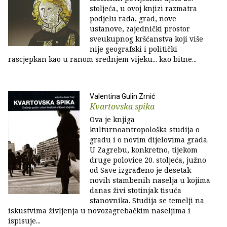
stoljeća, u ovoj knjizi razmatra
podjelu rada, grad, nove
ustanove, zajednički prostor
sveukupnog kršćanstva koji više
nije geografski i politički
rascjepkan kao u ranom srednjem vijeku... kao bitne...
Valentina Gulin Zrnić
Kvartovska spika
Ova je knjiga
kulturnoantropološka studija o
gradu i o novim dijelovima grada.
U Zagrebu, konkretno, tijekom
druge polovice 20. stoljeća, južno
od Save izgrađeno je desetak
novih stambenih naselja u kojima
danas živi sto­tinjak tisuća
stanovnika. Studija se temelji na
iskustvima življenja u novozagrebačkim naseljima i
ispisuje...