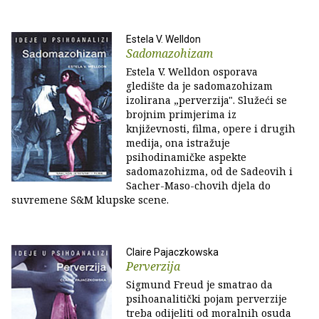
Estela V. Welldon
Sadomazohizam
Estela V. Welldon osporava
gledište da je sadomazohizam
izolirana „perverzija". Služeći se
brojnim primjerima iz
književnosti, filma, opere i drugih
medija, ona istražuje
psihodinamičke aspekte
sadomazohizma, od de Sadeovih i
Sacher-Maso-chovih djela do
suvremene S&M klupske scene.
Claire Pajaczkowska
Perverzija
Sigmund Freud je smatrao da
psihoanalitički pojam perverzije
treba odijeliti od moralnih osuda