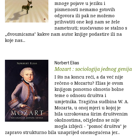
mnoge pojave u jeziku i
pismenosti nemamo gotovih
odgovora ili pak ne možemo
prihvatiti one koji nam se žele
nametnuti; suočavamo se stalno s
„dvoumicama" kakve nam autor knjige podastire ili na
koje nas...
Norbert Elias
Mozart : sociologija jednog genija
I što na koncu reći, a da već nije
rečeno o Mozartu? Elias je ovom
knjigom ponovno obnovio bolne
teme o odnosu društva i
umjetnika. Tragična sudbina W. A.
Mozarta, u onoj mjeri u kojoj je
bila uzrokovana širim društvenim
okolnostima, očigledno se nije
mogla izbjeći - "pomoć društva" je
zapravo strukturno bila unaprijed onemogućena jer...