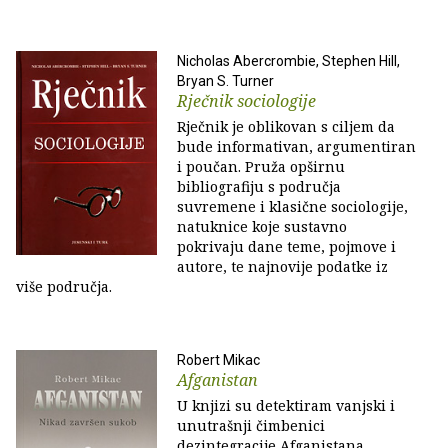
Nicholas Abercrombie, Stephen Hill,
Bryan S. Turner
Rječnik sociologije
Rječnik je oblikovan s ciljem da
bude informativan, argumentiran
i poučan. Pruža opširnu
bibliografiju s područja
suvremene i klasične sociologije,
natuknice koje sustavno
pokrivaju dane teme, pojmove i
autore, te najnovije podatke iz
više područja.
Robert Mikac
Afganistan
U knjizi su detektiram vanjski i
unutrašnji čimbenici
dezintegracije Afganistana,