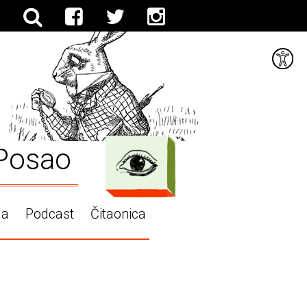
Posao
ga
Podcast
Čitaonica