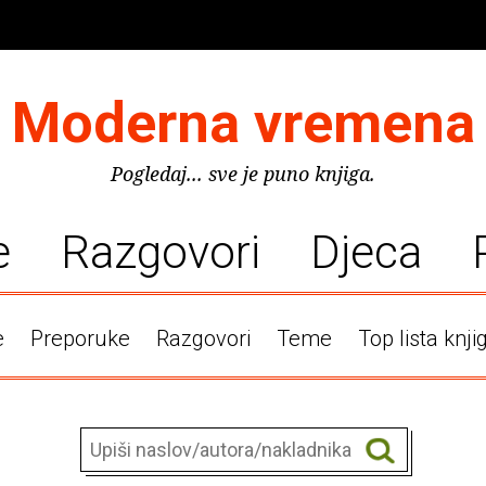
Moderna vremena
Pogledaj... sve je puno knjiga.
e
Razgovori
Djeca
e
Preporuke
Razgovori
Teme
Top lista knji