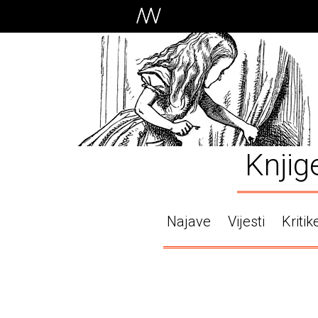
Knjig
Najave
Vijesti
Kritik