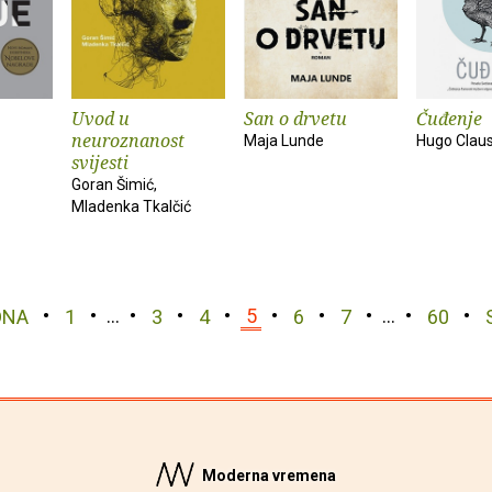
Uvod u
San o drvetu
Čuđenje
neuroznanost
Maja Lunde
Hugo Clau
svijesti
Goran Šimić,
Mladenka Tkalčić
DNA
1
…
3
4
5
6
7
…
60
Moderna vremena