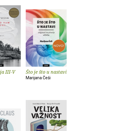
ja III-V
Što je što u nastavi
Marijana Češi