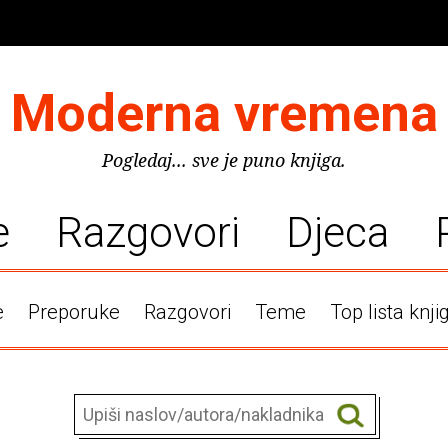
Moderna vremena
Pogledaj... sve je puno knjiga.
e
Razgovori
Djeca
e
Preporuke
Razgovori
Teme
Top lista knji