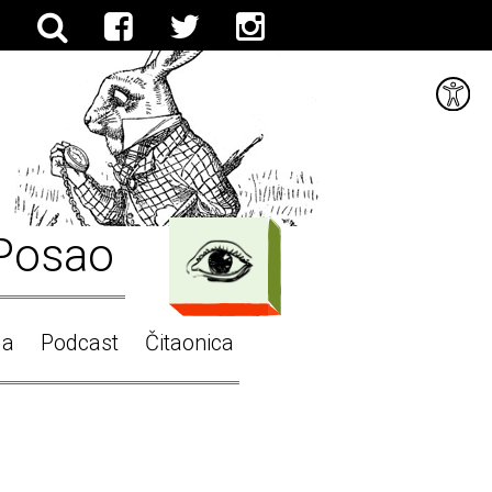
Posao
ga
Podcast
Čitaonica