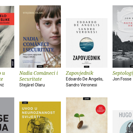
o u
Nadia Comăneci i
Zapovjednik
Septologi
ke
Securitate
Edoardo De Angelis,
Jon Fosse
vić
Stejărel Olaru
Sandro Veronesi