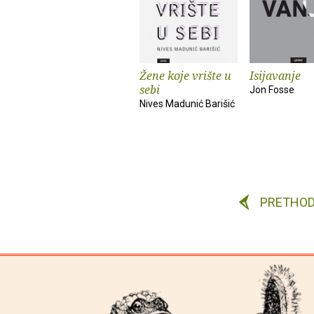
Žene koje vrište u
Isijavanje
sebi
Jon Fosse
Nives Madunić Barišić
PRETHO