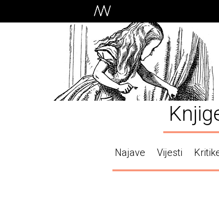
Knjig
Najave
Vijesti
Kritik