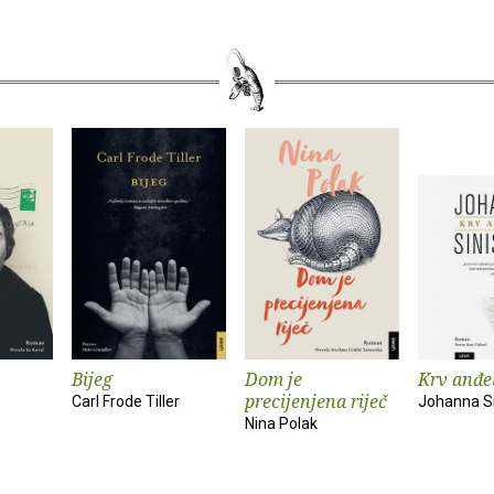
Bijeg
Dom je
Krv anđe
precijenjena riječ
Carl Frode Tiller
Johanna Si
Nina Polak