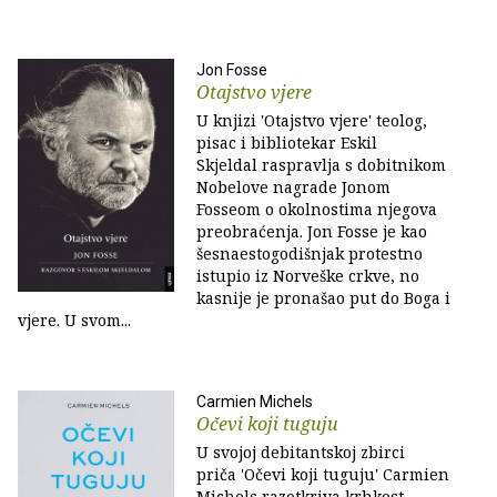
Jon Fosse
Otajstvo vjere
U knjizi 'Otajstvo vjere' teolog,
pisac i bibliotekar Eskil
Skjeldal raspravlja s dobitnikom
Nobelove nagrade Jonom
Fosseom o okolnostima njegova
preobraćenja. Jon Fosse je kao
šesnaestogodišnjak protestno
istupio iz Norveške crkve, no
kasnije je pronašao put do Boga i
vjere. U svom...
Carmien Michels
Očevi koji tuguju
U svojoj debitantskoj zbirci
priča 'Očevi koji tuguju' Carmien
Michels razotkriva krhkost