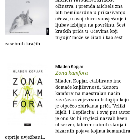
očinstva. I premda Michels zna
biti nemilosrdna u prikazivanju
očeva, u ovoj zbirci suosjećanje i
ljubav izbijaju na površinu. Šest
kratkih priča u 'Očevima koji
tuguju' može se čitati i kao šest
zasebnih kraćih...
Mladen Kopjar
Zona kamfora
Mladen Kopjar, etablirano ime
domaće književnosti, 'Zonom
kamfora' na maestralan način
završava svojevrsnu trilogiju koju
je otpočeo zbirkama priča 'Veliki
Bijeli' i 'Depilacija'. I ovaj put autor
je ono što bi Englezi nazvali keen
observer, kibicer rubnih stanja i
bizarnih pojava kojima komandira
otprije uvježbani...