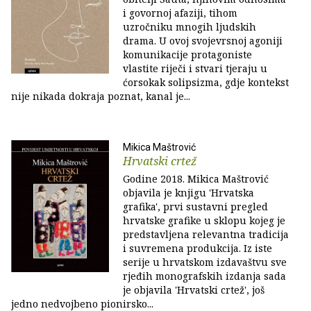
i govornoj afaziji, tihom
uzročniku mnogih ljudskih
drama. U ovoj svojevrsnoj agoniji
komunikacije protagoniste
vlastite riječi i stvari tjeraju u
ćorsokak solipsizma, gdje kontekst
nije nikada dokraja poznat, kanal je...
Mikica Maštrović
Hrvatski crtež
Godine 2018. Mikica Maštrović
objavila je knjigu 'Hrvatska
grafika', prvi sustavni pregled
hrvatske grafike u sklopu kojeg je
predstavljena relevantna tradicija
i suvremena produkcija. Iz iste
serije u hrvatskom izdavaštvu sve
rjeđih monografskih izdanja sada
je objavila 'Hrvatski crtež', još
jedno nedvojbeno pionirsko...