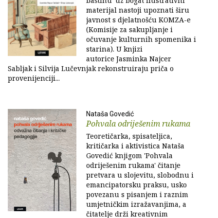
baštinu' uz bogat ilustrativni
materijal nastoji upoznati širu
javnost s djelatnošću KOMZA-e
(Komisije za sakupljanje i
očuvanje kulturnih spomenika i
starina). U knjizi
autorice Jasminka Najcer
Sabljak i Silvija Lučevnjak rekonstruiraju priča o
provenijenciji...
Nataša Govedić
Pohvala odriješenim rukama
Teoretičarka, spisateljica,
kritičarka i aktivistica Nataša
Govedić knjigom 'Pohvala
odriješenim rukama' čitanje
pretvara u slojevitu, slobodnu i
emancipatorsku praksu, usko
povezanu s pisanjem i raznim
umjetničkim izražavanjima, a
čitatelje drži kreativnim