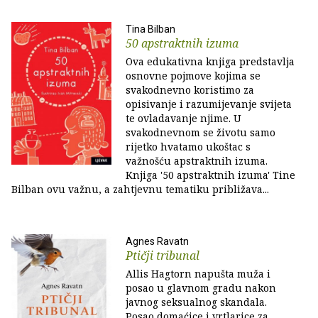
Tina Bilban
50 apstraktnih izuma
Ova edukativna knjiga predstavlja
osnovne pojmove kojima se
svakodnevno koristimo za
opisivanje i razumijevanje svijeta
te ovladavanje njime. U
svakodnevnom se životu samo
rijetko hvatamo ukoštac s
važnošću apstraktnih izuma.
Knjiga '50 apstraktnih izuma' Tine
Bilban ovu važnu, a zahtjevnu tematiku približava...
Agnes Ravatn
Ptičji tribunal
Allis Hagtorn napušta muža i
posao u glavnom gradu nakon
javnog seksualnog skandala.
Posao domaćice i vrtlarice za