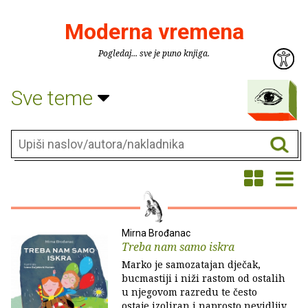
Moderna vremena
Pogledaj... sve je puno knjiga.
Sve teme
Mirna Brođanac
Treba nam samo iskra
Marko je samozatajan dječak,
bucmastiji i niži rastom od ostalih
u njegovom razredu te često
ostaje izoliran i naprosto nevidljiv