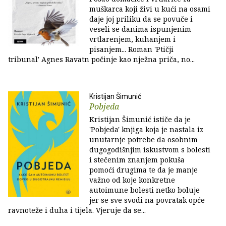
muškarca koji živi u kući na osami
daje joj priliku da se povuče i
veseli se danima ispunjenim
vrtlarenjem, kuhanjem i
pisanjem... Roman 'Ptičji
tribunal' Agnes Ravatn počinje kao nježna priča, no...
Kristijan Šimunić
Pobjeda
Kristijan Šimunić ističe da je
'Pobjeda' knjiga koja je nastala iz
unutarnje potrebe da osobnim
dugogodišnjim iskustvom s bolesti
i stečenim znanjem pokuša
pomoći drugima te da je manje
važno od koje konkretne
autoimune bolesti netko boluje
jer se sve svodi na povratak opće
ravnoteže i duha i tijela. Vjeruje da se...