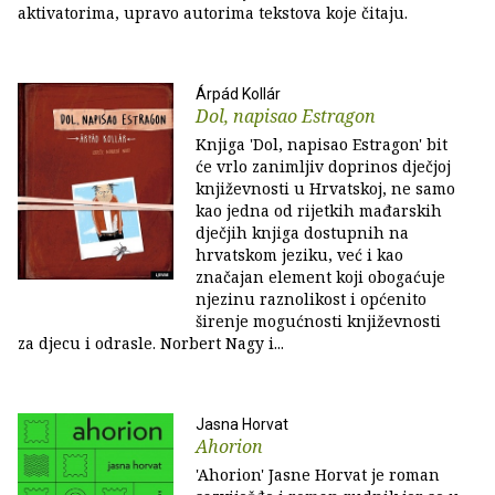
aktivatorima, upravo autorima tekstova koje čitaju.
Árpád Kollár
Dol, napisao Estragon
Knjiga 'Dol, napisao Estragon' bit
će vrlo zanimljiv doprinos dječjoj
književnosti u Hrvatskoj, ne samo
kao jedna od rijetkih mađarskih
dječjih knjiga dostupnih na
hrvatskom jeziku, već i kao
značajan element koji obogaćuje
njezinu raznolikost i općenito
širenje mogućnosti književnosti
za djecu i odrasle. Norbert Nagy i...
Jasna Horvat
Ahorion
'Ahorion' Jasne Horvat je roman