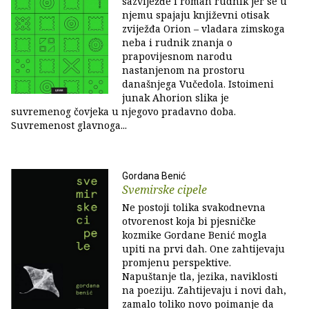
sazviježđe i roman rudnik jer se u
njemu spajaju književni otisak
zviježđa Orion – vladara zimskoga
neba i rudnik znanja o
prapovijesnom narodu
nastanjenom na prostoru
današnjega Vučedola. Istoimeni
junak Ahorion slika je
suvremenog čovjeka u njegovo pradavno doba.
Suvremenost glavnoga...
Gordana Benić
Svemirske cipele
Ne postoji tolika svakodnevna
otvorenost koja bi pjesničke
kozmike Gordane Benić mogla
upiti na prvi dah. One zahtijevaju
promjenu perspektive.
Napuštanje tla, jezika, naviklosti
na poeziju. Zahtijevaju i novi dah,
zamalo toliko novo poimanje da