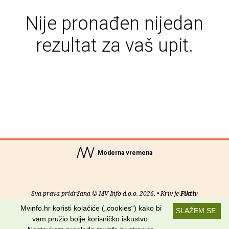
Nije pronađen nijedan
rezultat za vaš upit.
Moderna vremena
Sva prava pridržana © MV Info d.o.o. 2026. • Kriv je
Fiktiv
Mvinfo.hr koristi kolačiće („cookies“) kako bi
SLAŽEM SE
O nama
•
Pomoć
•
Uvjeti korištenja
•
RSS kanali
vam pružio bolje korisničko iskustvo.