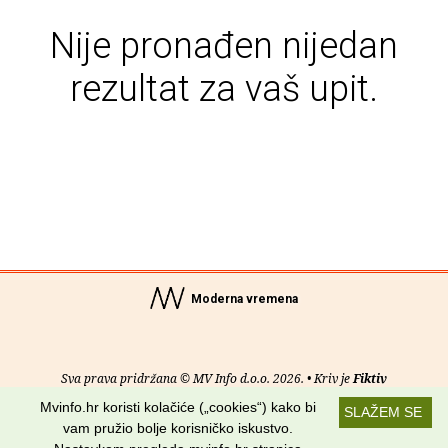
Nije pronađen nijedan
rezultat za vaš upit.
Moderna vremena
Sva prava pridržana © MV Info d.o.o. 2026. • Kriv je
Fiktiv
Mvinfo.hr koristi kolačiće („cookies“) kako bi
SLAŽEM SE
O nama
•
Pomoć
•
Uvjeti korištenja
•
RSS kanali
vam pružio bolje korisničko iskustvo.