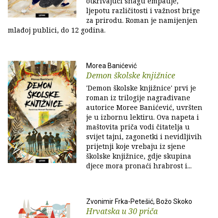
otkrivajući snagu empatije,
ljepotu različitosti i važnost brige
za prirodu. Roman je namijenjen
mlađoj publici, do 12 godina.
Morea Banićević
Demon školske knjižnice
'Demon školske knjižnice' prvi je
roman iz trilogije nagrađivane
autorice Moree Banićević, uvršten
je u izbornu lektiru. Ova napeta i
maštovita priča vodi čitatelja u
svijet tajni, zagonetki i nevidljivih
prijetnji koje vrebaju iz sjene
školske knjižnice, gdje skupina
djece mora pronaći hrabrost i...
Zvonimir Frka-Petešić, Božo Skoko
Hrvatska u 30 priča