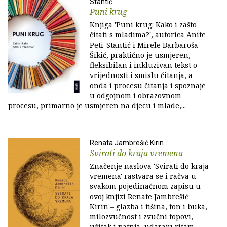
Stantić
Puni krug
Knjiga 'Puni krug: Kako i zašto
čitati s mladima?', autorica Anite
Peti-Stantić i Mirele Barbaroša-
Šikić, praktično je usmjeren,
fleksibilan i inkluzivan tekst o
vrijednosti i smislu čitanja, a
onda i procesu čitanja i spoznaje
u odgojnom i obrazovnom
procesu, primarno je usmjeren na djecu i mlade,...
Renata Jambrešić Kirin
Svirati do kraja vremena
Značenje naslova 'Svirati do kraja
vremena' rastvara se i račva u
svakom pojedinačnom zapisu u
ovoj knjizi Renate Jambrešić
Kirin – glazba i tišina, ton i buka,
milozvučnost i zvučni topovi,
užitak i patnja, udaraju ritam