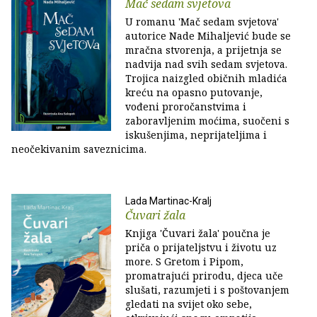
Mač sedam svjetova
U romanu 'Mač sedam svjetova'
autorice Nade Mihaljević bude se
mračna stvorenja, a prijetnja se
nadvija nad svih sedam svjetova.
Trojica naizgled običnih mladića
kreću na opasno putovanje,
vođeni proročanstvima i
zaboravljenim moćima, suočeni s
iskušenjima, neprijateljima i
neočekivanim saveznicima.
Lada Martinac-Kralj
Čuvari žala
Knjiga 'Čuvari žala' poučna je
priča o prijateljstvu i životu uz
more. S Gretom i Pipom,
promatrajući prirodu, djeca uče
slušati, razumjeti i s poštovanjem
gledati na svijet oko sebe,