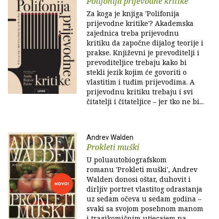
Polifonija prijevodne kritike
Za koga je knjiga 'Polifonija
prijevodne kritike'? Akademska
zajednica treba prijevodnu
kritiku da započne dijalog teorije i
prakse. Književni je prevoditelji i
prevoditeljice trebaju kako bi
stekli jezik kojim će govoriti o
vlastitim i tuđim prijevodima. A
prijevodnu kritiku trebaju i svi
čitatelji i čitateljice – jer tko ne bi...
Andrev Walden
Prokleti muški
U poluautobiografskom
romanu 'Prokleti muški', Andrev
Walden donosi oštar, duhovit i
dirljiv portret vlastitog odrastanja
uz sedam očeva u sedam godina –
svaki sa svojom posebnom manom
i tragikomičnim utjecajem na