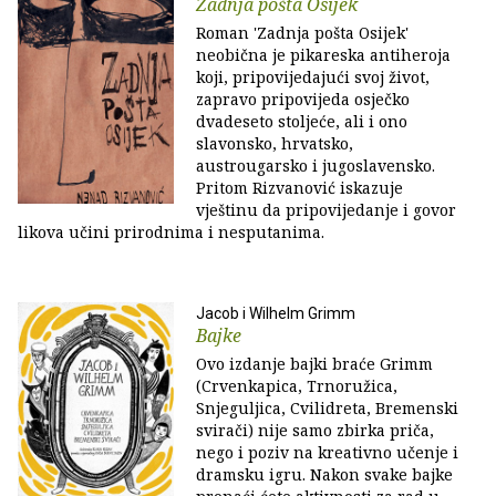
Zadnja pošta Osijek
Roman 'Zadnja pošta Osijek'
neobična je pikareska antiheroja
koji, pripovijedajući svoj život,
zapravo pripovijeda osječko
dvadeseto stoljeće, ali i ono
slavonsko, hrvatsko,
austrougarsko i jugoslavensko.
Pritom Rizvanović iskazuje
vještinu da pripovijedanje i govor
likova učini prirodnima i nesputanima.
Jacob i Wilhelm Grimm
Bajke
Ovo izdanje bajki braće Grimm
(Crvenkapica, Trnoružica,
Snjeguljica, Cvilidreta, Bremenski
svirači) nije samo zbirka priča,
nego i poziv na kreativno učenje i
dramsku igru. Nakon svake bajke