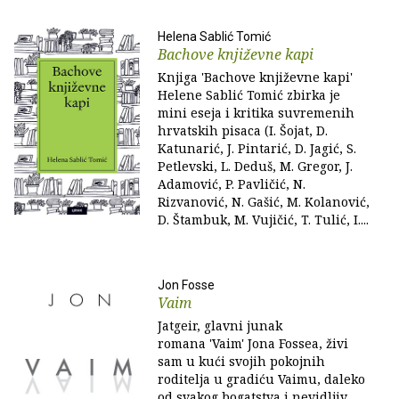
Helena Sablić Tomić
Bachove književne kapi
Knjiga 'Bachove književne kapi'
Helene Sablić Tomić zbirka je
mini eseja i kritika suvremenih
hrvatskih pisaca (I. Šojat, D.
Katunarić, J. Pintarić, D. Jagić, S.
Petlevski, L. Deduš, M. Gregor, J.
Adamović, P. Pavličić, N.
Rizvanović, N. Gašić, M. Kolanović,
D. Štambuk, M. Vujičić, T. Tulić, I....
Jon Fosse
Vaim
Jatgeir, glavni junak
romana 'Vaim' Jona Fossea, živi
sam u kući svojih pokojnih
roditelja u gradiću Vaimu, daleko
od svakog bogatstva i nevidljiv