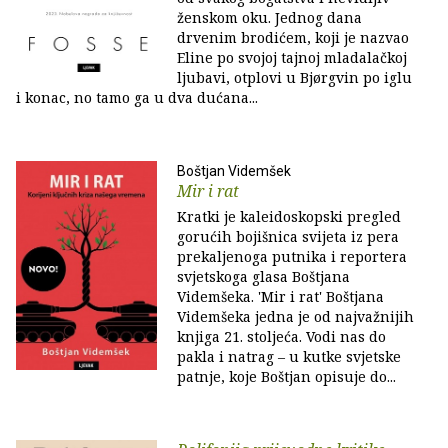
ženskom oku. Jednog dana
drvenim brodićem, koji je nazvao
Eline po svojoj tajnoj mladalačkoj
ljubavi, otplovi u Bjørgvin po iglu
i konac, no tamo ga u dva dućana...
Boštjan Videmšek
Mir i rat
Kratki je kaleidoskopski pregled
gorućih bojišnica svijeta iz pera
prekaljenoga putnika i reportera
svjetskoga glasa Boštjana
Videmšeka. 'Mir i rat' Boštjana
Videmšeka jedna je od najvažnijih
knjiga 21. stoljeća. Vodi nas do
pakla i natrag – u kutke svjetske
patnje, koje Boštjan opisuje do...