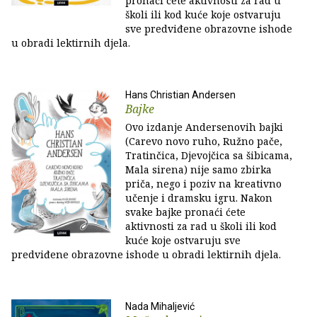
pronaći ćete aktivnosti za rad u
školi ili kod kuće koje ostvaruju
sve predviđene obrazovne ishode
u obradi lektirnih djela.
Hans Christian Andersen
Bajke
Ovo izdanje Andersenovih bajki
(Carevo novo ruho, Ružno pače,
Tratinčica, Djevojčica sa šibicama,
Mala sirena) nije samo zbirka
priča, nego i poziv na kreativno
učenje i dramsku igru. Nakon
svake bajke pronaći ćete
aktivnosti za rad u školi ili kod
kuće koje ostvaruju sve
predviđene obrazovne ishode u obradi lektirnih djela.
Nada Mihaljević