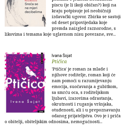
piscu (je li ikoji običan?) koji na
kraju potpisuje još neobičniji
izdavački ugovor. Zbirka se sastoji
od deset pripovijedaka koje
premda naizgled raznorodne, s
likovima i temama koje uglavnom nisu povezane, sve...
Ivana Šojat
Ptičica
'Ptičica' je roman za mlade i
njihove roditelje, roman koji će
nam pomoći u razumijevanju
emocija, suočavanja a gubitkom,
sa smrću oca, s roditeljskom
ljubavi, izazovima odrastanja,
okrutnosti i ruganja vršnjaka,
otuđenosti, ali i u prepoznavanju
odanog prijateljstva. Ovo je i priča
o obitelji, obiteljskim odnosima, nemogućnosti...