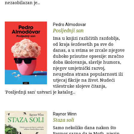
nezaobilazan je...
Pedro Almodovar
Posljednji san
Ima u knjizi različitih razdoblja,
od kraja šezdesetih pa sve do
danas, a u svima se zrcale njegove
duboko prisutne opsesije: mračno
doba školovanja, slavlje humora,
njegov umjetnički razvoj,
neugodna strana popularnosti ili
utjecaj fikcije na život. Nudeći
višestruke slojeve čitanja,
'Posljednji san' ustvari je katalog...
Raynor Winn
Staza soli
Samo nekoliko dana nakon što
Raynor sazna da je Moth, njezin