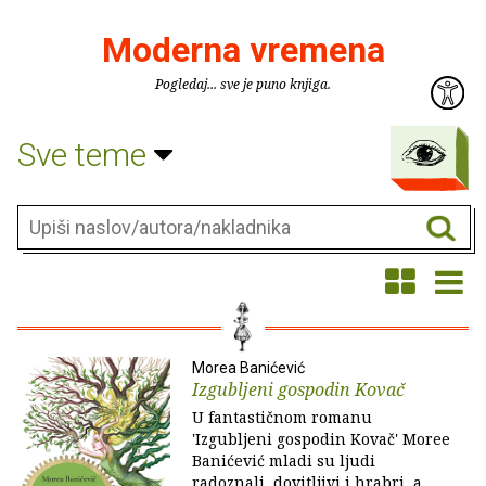
Moderna vremena
Pogledaj... sve je puno knjiga.
Sve teme
Morea Banićević
Izgubljeni gospodin Kovač
U fantastičnom romanu
'Izgubljeni gospodin Kovač' Moree
Banićević mladi su ljudi
radoznali, dovitljivi i hrabri, a