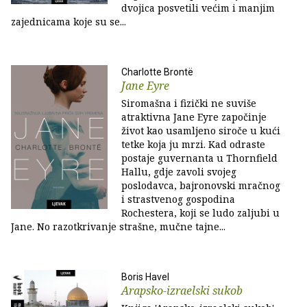
dvojica posvetili većim i manjim
zajednicama koje su se...
Charlotte Brontë
Jane Eyre
Siromašna i fizički ne suviše
atraktivna Jane Eyre započinje
život kao usamljeno siroče u kući
tetke koja ju mrzi. Kad odraste
postaje guvernanta u Thornfield
Hallu, gdje zavoli svojeg
poslodavca, bajronovski mračnog
i strastvenog gospodina
Rochestera, koji se ludo zaljubi u
Jane. No razotkrivanje strašne, mučne tajne...
Boris Havel
Arapsko-izraelski sukob