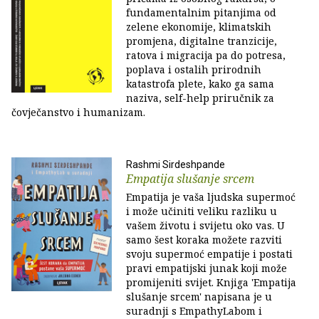
fundamentalnim pitanjima od
zelene ekonomije, klimatskih
promjena, digitalne tranzicije,
ratova i migracija pa do potresa,
poplava i ostalih prirodnih
katastrofa plete, kako ga sama
naziva, self-help priručnik za
čovječanstvo i humanizam.
Rashmi Sirdeshpande
Empatija slušanje srcem
Empatija je vaša ljudska supermoć
i može učiniti veliku razliku u
vašem životu i svijetu oko vas. U
samo šest koraka možete razviti
svoju supermoć empatije i postati
pravi empatijski junak koji može
promijeniti svijet. Knjiga 'Empatija
slušanje srcem' napisana je u
suradnji s EmpathyLabom i