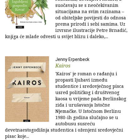
suočavaju se s neočekivanim
situacijama na svim razinama –
od obiteljske povijesti do odnosa
prema prirodi i sebi samima. Uz
izvrsne ilustracije Petre Brnadić,
knjiga će mlade odvesti u svijet blizu i daleko,...
Jenny Erpenbeck
Kairos
'Kairos' je roman o rađanju i
propasti ljubavi između
studentice i sredovječnog pisca
usred političkog i društvenog
kaosa u vrijeme pada Berlinskog
zida i urušavanja Istočne
Njemačke. U Istočnom Berlinu
1980-ih godina slučajno se u
autobusu susreću
devetnaestogodišnja studentica i oženjeni sredovječni
pisac koje...