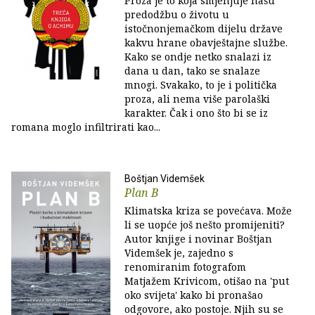
Proza je to koja smjenjuje našu
predodžbu o životu u
istočnonjemačkom dijelu države
kakvu hrane obavještajne službe.
Kako se ondje netko snalazi iz
dana u dan, tako se snalaze
mnogi. Svakako, to je i politička
proza, ali nema više parolaški
karakter. Čak i ono što bi se iz
romana moglo infiltrirati kao...
Boštjan Videmšek
Plan B
Klimatska kriza se povećava. Može
li se uopće još nešto promijeniti?
Autor knjige i novinar Boštjan
Videmšek je, zajedno s
renomiranim fotografom
Matjažem Krivicom, otišao na 'put
oko svijeta' kako bi pronašao
odgovore, ako postoje. Njih su se