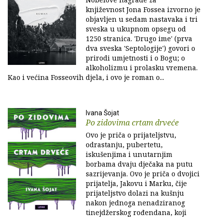
književnost Jona Fossea izvorno je
objavljen u sedam nastavaka i tri
sveska u ukupnom opsegu od
1250 stranica. 'Drugo ime' (prva
dva sveska 'Septologije') govori o
prirodi umjetnosti i o Bogu; o
alkoholizmu i prolasku vremena.
Kao i većina Fosseovih djela, i ovo je roman o...
Ivana Šojat
Po zidovima crtam drveće
Ovo je priča o prijateljstvu,
odrastanju, pubertetu,
iskušenjima i unutarnjim
borbama dvaju dječaka na putu
sazrijevanja. Ovo je priča o dvojici
prijatelja, Jakovu i Marku, čije
prijateljstvo dolazi na kušnju
nakon jednoga nenadziranog
tinejdžerskog rođendana, koji