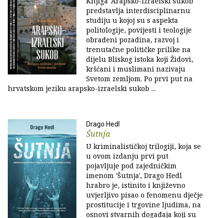
Knjiga 'Arapsko-izraelski sukob'
predstavlja interdisciplinarnu
studiju u kojoj su s aspekta
politologije, povijesti i teologije
obrađeni pozadina, razvoj i
trenutačne političke prilike na
dijelu Bliskog istoka koji Židovi,
kršćani i muslimani nazivaju
Svetom zemljom. Po prvi put na
hrvatskom jeziku arapsko-izraelski sukob ...
Drago Hedl
Šutnja
U kriminalističkoj trilogiji, koja se
u ovom izdanju prvi put
pojavljuje pod zajedničkim
imenom 'Šutnja', Drago Hedl
hrabro je, istinito i književno
uvjerljivo pisao o fenomenu dječje
prostitucije i trgovine ljudima, na
osnovi stvarnih događaja koji su