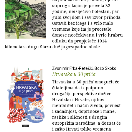
suprug s kojim je provela 32
godine, neizlječivo bolestan, par
gubi svoj dom i sav izvor prihoda.
Ostavši bez ičega i s vrlo malo
vremena koje im je preostalo,
donose neočekivanu i vrlo hrabru
odluku da propješače 1014
kilometara dugu Stazu duž jugozapadne obale...
Zvonimir Frka-Petešić, Božo Skoko
Hrvatska u 30 priča
'Hrvatska u 30 priča' omogućit će
čitateljima da iz potpuno
drugačije perspektive dožive
Hrvatsku i Hrvate, njihov
mentalitet i način života, povijest
i sadašnjost, doprinose i mane,
razlike i sličnosti s drugim
europskim narodima, a doznat će
i zašto Hrvati toliko vremena