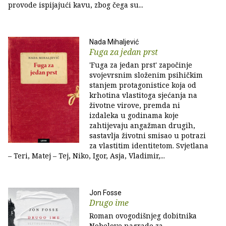
provode ispijajući kavu, zbog čega su...
Nada Mihaljević
Fuga za jedan prst
'Fuga za jedan prst' započinje
svojevrsnim složenim psihičkim
stanjem protagonistice koja od
krhotina vlastitoga sjećanja na
životne virove, premda ni
izdaleka u godinama koje
zahtijevaju angažman drugih,
sastavlja životni smisao u potrazi
za vlastitim identitetom. Svjetlana
– Teri, Matej – Tej, Niko, Igor, Asja, Vladimir,...
Jon Fosse
Drugo ime
Roman ovogodišnjeg dobitnika
Nobelove nagrade za