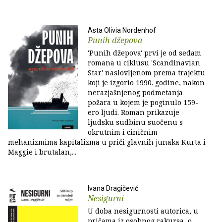
Asta Olivia Nordenhof
Punih džepova
'Punih džepova' prvi je od sedam
romana u ciklusu 'Scandinavian
Star' naslovljenom prema trajektu
koji je izgorio 1990. godine, nakon
nerazjašnjenog podmetanja
požara u kojem je poginulo 159-
ero ljudi. Roman prikazuje
ljudsku sudbinu suočenu s
okrutnim i ciničnim
mehanizmima kapitalizma u priči glavnih junaka Kurta i
Maggie i brutalan,...
Ivana Dragičević
Nesigurni
U doba nesigurnosti autorica, u
pričama iz osobnog rakursa, o