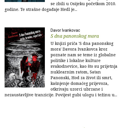
se zbili u Osijeku početkom 2010.
godine. Te strašne događaje Hedl je...
Davor Ivankovac
S dna panonskog mora
U knjizi priča 'S dna panonskog
mora' Davora Ivankovca kroz
poznate nam se teme iz globalne
politike i lokalne kulture
svakodnevice, kao što su prijetnja
nuklearnim ratom, Satan
Panonski, Hod za život ili smrt,
kašnjenje domaćeg prijevoza,
otkrivaju uzorci ubrzane i
nezaustavljive tranzicije. Povijest gubi ulogu i težinu u...