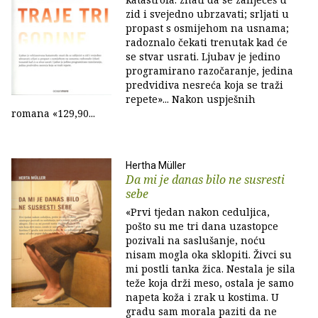
zid i svejedno ubrzavati; srljati u
propast s osmijehom na usnama;
radoznalo čekati trenutak kad će
se stvar usrati. Ljubav je jedino
programirano razočaranje, jedina
predvidiva nesreća koja se traži
repete»... Nakon uspješnih
romana «129,90...
Hertha Müller
Da mi je danas bilo ne susresti
sebe
«Prvi tjedan nakon ceduljica,
pošto su me tri dana uzastopce
pozivali na saslušanje, noću
nisam mogla oka sklopiti. Živci su
mi postli tanka žica. Nestala je sila
teže koja drži meso, ostala je samo
napeta koža i zrak u kostima. U
gradu sam morala paziti da ne