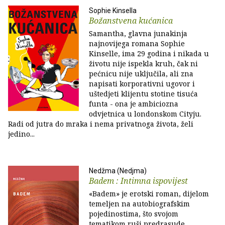
Sophie Kinsella
Božanstvena kućanica
Samantha, glavna junakinja
najnovijega romana Sophie
Kinselle, ima 29 godina i nikada u
životu nije ispekla kruh, čak ni
pećnicu nije uključila, ali zna
napisati korporativni ugovor i
uštedjeti klijentu stotine tisuća
funta - ona je ambiciozna
odvjetnica u londonskom Cityju.
Radi od jutra do mraka i nema privatnoga života, želi
jedino...
Nedžma (Nedjma)
Badem : Intimna ispovijest
«Badem» je erotski roman, dijelom
temeljen na autobiografskim
pojedinostima, što svojom
tematikom ruši predrasude