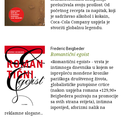
prešućivala svoju prošlost. Od
početnog recepta za napitak, koji
je sadržavao alkohol i kokain,
Coca-Cola Company uspjela je
stvoriti globalnu legendu.
Frederic Beigbeder
Romantični egoist
«Romantični egoist» - vrsta je
intimnoga dnevnika u kojem se
isprepleću mondene kronike
pariškoga društvenog života,
globalističke putopisne crtice
(nakon uspjeha romana «129,90»
Beigbedera pozivaju na promocije
sa svih strana svijeta), intimna
ispovijed, aforizmi nalik na
reklamne slogane...