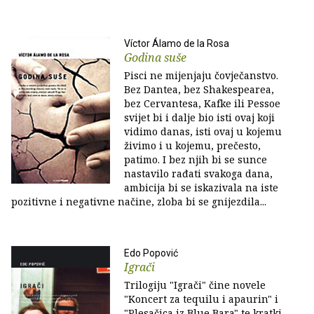
Víctor Álamo de la Rosa
Godina suše
Pisci ne mijenjaju čovječanstvo.
Bez Dantea, bez Shakespearea,
bez Cervantesa, Kafke ili Pessoe
svijet bi i dalje bio isti ovaj koji
vidimo danas, isti ovaj u kojemu
živimo i u kojemu, prečesto,
patimo. I bez njih bi se sunce
nastavilo rađati svakoga dana,
ambicija bi se iskazivala na iste
pozitivne i negativne načine, zloba bi se gnijezdila...
Edo Popović
Igrači
Trilogiju "Igrači" čine novele
"Koncert za tequilu i apaurin" i
"Plesačica iz Blue Bara" te kratki