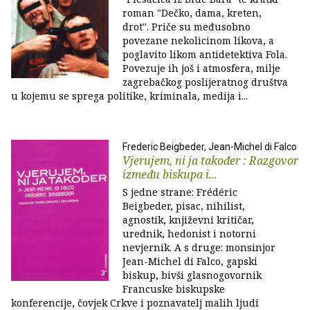
roman "Dečko, dama, kreten,
drot". Priče su međusobno
povezane nekolicinom likova, a
poglavito likom antidetektiva Fola.
Povezuje ih još i atmosfera, milje
zagrebačkog poslijeratnog društva
u kojemu se sprega politike, kriminala, medija i...
Frederic Beigbeder, Jean-Michel di Falco
Vjerujem, ni ja također : Razgovor
između biskupa i...
S jedne strane: Frédéric
Beigbeder, pisac, nihilist,
agnostik, književni kritičar,
urednik, hedonist i notorni
nevjernik. A s druge: monsinjor
Jean-Michel di Falco, gapski
biskup, bivši glasnogovornik
Francuske biskupske
konferencije, čovjek Crkve i poznavatelj malih ljudi