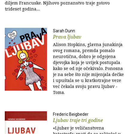
diljem Francuske. Njihovo poznanstvo traje gotovo
trideset godina....
Sarah Dunn
Prava ljubav
Alison Hopkins, glavna junakinja
ovog romana, premda pomalo
neurotična, dobro je odgojena
djevojka koja je uvijek postupala
kako se od nje očekivalo. Ponosna
je na sebe što nije mijenjala dečke
i upuštala se u kratkotrajne veze
već čekala svoju pravu ljubav -
Toma.
Frederic Beigbeder
Ljubav traje tri godine
«Ljubav je veličanstvena
katastrofa: znati da se zaliječeš u