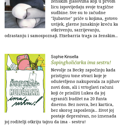
ženskim glasovima koji u prvom
licu ispovijedaju svoje tragične
sudbine. Sve su to začudne
"ljubavne" priče u kojima, gotovo
uvijek, glavne junakinje kreću ka
otkrivenju, sazrijevanju,
odrastanju i samospoznaji. Etxebarria traga za ženskim...
Sophie Kinsella
Šopingholičarka ima sestru!
Nevolje za Becky započinju kada
pristignu tone stvari koje je
oduševljeno nakupovala za njihov
novi dom, ali i vrtoglavi računi
koji će prisiliti Lukea da joj
ograniči budžet na 20 funta
dnevno. Bez novca, bez kartica,
bez skorog zaposlenja... život joj
postaje depresivan, no iznenada
joj roditelji otkriju tajnu da ima - sestru!