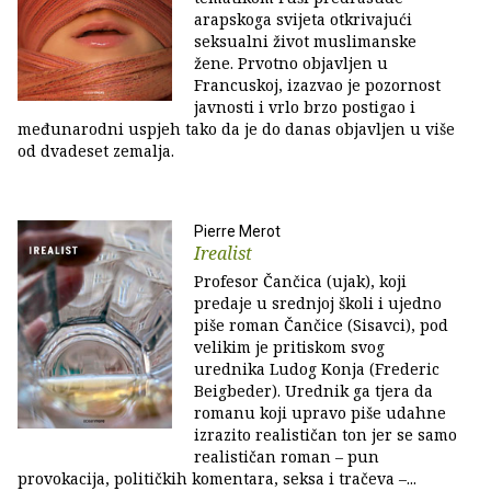
arapskoga svijeta otkrivajući
seksualni život muslimanske
žene. Prvotno objavljen u
Francuskoj, izazvao je pozornost
javnosti i vrlo brzo postigao i
međunarodni uspjeh tako da je do danas objavljen u više
od dvadeset zemalja.
Pierre Merot
Irealist
Profesor Čančica (ujak), koji
predaje u srednjoj školi i ujedno
piše roman Čančice (Sisavci), pod
velikim je pritiskom svog
urednika Ludog Konja (Frederic
Beigbeder). Urednik ga tjera da
romanu koji upravo piše udahne
izrazito realističan ton jer se samo
realističan roman – pun
provokacija, političkih komentara, seksa i tračeva –...