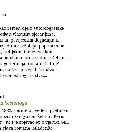
aux
 kao remek-djelo autobiografske
otkan vlastitim sjećanjima,
ijama, povijesnim događajima,
pojedina razdoblja, popularnom
 radijskim i televizijskim
a, modama, proizvodima, željama i
ma generacija, roman 'Godine'
naux živo je svjedočanstvo o
bama jednog društva,...
riš
a kostonoga
e 1882. godine priveden, pretučen
ski saslušan guslar Želimir Periš
), koji je spjevao ep o vještici Gili,
a glava romana 'Mladenka