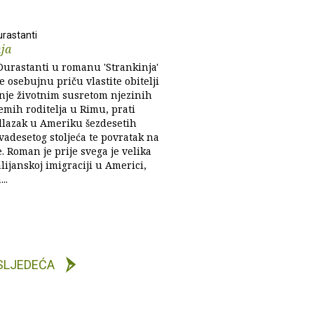
urastanti
nja
Durastanti u romanu 'Strankinja'
je osebujnu priču vlastite obitelji
inje životnim susretom njezinih
emih roditelja u Rimu, prati
dlazak u Ameriku šezdesetih
vadesetog stoljeća te povratak na
je. Roman je prije svega je velika
alijanskoj imigraciji u Americi,
..
SLJEDEĆA