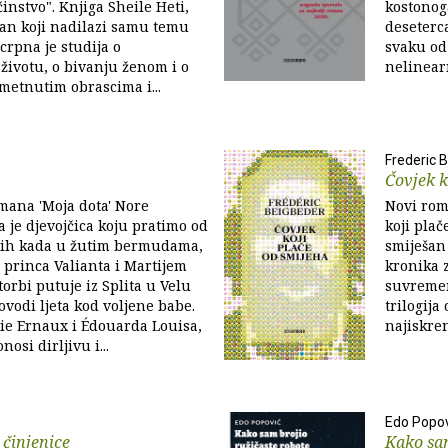
nstvo". Knjiga Sheile Heti,
kostonog
man koji nadilazi samu temu
deseterc
crpna je studija o
svaku od
ivotu, o bivanju ženom i o
nelinearn
metnutim obrascima i...
Frederic 
Čovjek k
mana 'Moja dota' Nore
Novi rom
 je djevojčica koju pratimo od
koji plač
-ih kada u žutim bermudama,
smiješan 
 princa Valianta i Martijem
kronika 
torbi putuje iz Splita u Velu
suvremen
ovodi ljeta kod voljene babe.
trilogija
ie Ernaux i Édouarda Louisa,
najiskre
nosi dirljivu i...
Edo Popov
 činjenice
Kako sam