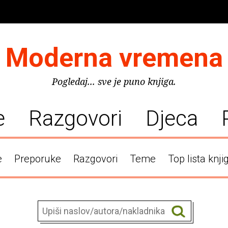
Moderna vremena
Pogledaj... sve je puno knjiga.
e
Razgovori
Djeca
e
Preporuke
Razgovori
Teme
Top lista knji