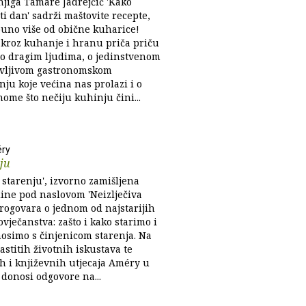
njiga Tamare Jadrejčić 'Kako
i dan' sadrži maštovite recepte,
 puno više od obične kuharice!
 kroz kuhanje i hranu priča priču
, o dragim ljudima, o jedinstvenom
vljivom gastronomskom
nju koje većina nas prolazi i o
ome što nečiju kuhinju čini...
ry
ju
 starenju', izvorno zamišljena
dine pod naslovom 'Neizlječiva
progovara o jednom od najstarijih
ovječanstva: zašto i kako starimo i
nosimo s činjenicom starenja. Na
astitih životnih iskustava te
ih i književnih utjecaja Améry u
 donosi odgovore na...