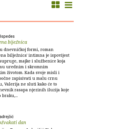
Céspedes
na biježnica
u dnevničkoj formi, roman
na bilježnica' intimna je ispovijest
 supruge, majke i službenice koja
imu urednim i skromnim
im životom. Kada svoje misli i
 počne zapisivati u malu crnu
u, Valerija ne sluti kako će to
nevnik rasapa njezinih iluzija koje
o braku,...
drejčić
ožvakati dan