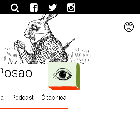
Posao
ga
Podcast
Čitaonica