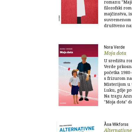
romanu "Majči
filozofski ro
majčinstva, is
suvremenom ž
društveno na
Nora Verde
Moja dota
U središtu ro
Verde prkosna
početka 1980
s frizurom na
Misterijom u 
Luku, gdje pr
Na tragu Ann
"Moja dota" do
Åsa Wikforss
Alternativne