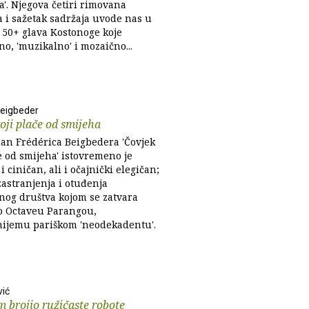
a'. Njegova četiri rimovana
a i sažetak sadržaja uvode nas u
 50+ glava Kostonoge koje
o, 'muzikalno' i mozaično...
Beigbeder
oji plače od smijeha
an Frédérica Beigbedera 'Čovjek
e od smijeha' istovremeno je
i ciničan, ali i očajnički elegičan;
zastranjenja i otuđenja
og društva kojom se zatvara
 o Octaveu Parangou,
nijemu pariškom 'neodekadentu'.
ić
 brojio ružičaste robote