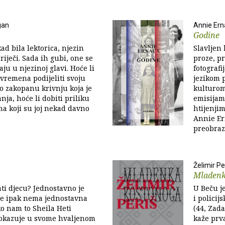
gan
Annie Ern
Godine
ad bila lektorica, njezin
Slavljen
riječi. Sada ih gubi, one se
proze, pr
aju u njezinoj glavi. Hoće li
fotograf
vremena podijeliti svoju
jezikom 
o zakopanu krivnju koja je
kulturom,
nja, hoće li dobiti priliku
emisijam
ma koji su joj nekad davno
htijenji
Annie Er
preobraz
Želimir Pe
Mladenk
ati djecu? Jednostavno je
U Beču j
je ipak nema jednostavna
i policij
o nam to Sheila Heti
(44, Zadar
okazuje u svome hvaljenom
kaže prv