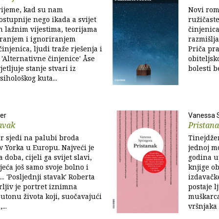
rijeme, kad su nam
Novi rom
ostupnije nego ikada a svijet
ružičaste
n lažnim vijestima, teorijama
činjenica
iranjem i ignoriranjem
razmišlj
njenica, ljudi traže rješenja i
Priča pr
 'Alternativne činjenice' Åse
obiteljsk
etljuje stanje stvari iz
bolesti b
psihološkog kuta...
er
Vanessa 
tavak
Pristan
r sjedi na palubi broda
Tinejdže
w Yorka u Europu. Najveći je
jednoj m
 doba, cijeli ga svijet slavi,
godina up
jeća još samo svoje bolno i
knjige ob
.. 'Posljednji stavak' Roberta
izdavačke
rljiv je portret iznimna
postaje 
utonu života koji, suočavajući
muškarca 
...
vršnjaka 