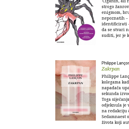
'Ciganin, ali 
strogo žanrov
enigmom, bru
nepoznatih – j
identificirati 
da se stvari n
suditi, jer je 
Philippe Lanço
Zakrpan
Philippe Lanç
kolegama kad
napadača upa
sekunda izvo
Toga siječanjs
odjeknula je 
na redakciju 
Sedamnaest op
života koji aut