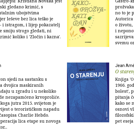
najljepši' Kristiana Novaka jest
Gastro-k
ski gledano krimić, s
prožvakat
talnim ubojstvima
no to je
er leševe bez lica teško je
Autorica
– i istragom, i lijep pokazatelj
o životu
e smiju strogo gledati, ni
i nepono
krimić koliko i 'Zločin i kazna'.
sazrijeva
svemu on
n
Jean Amé
O staren
on sjedi na sastanku s
Knjiga 'O
a dvojica maskiranih
1966. go
daju u zgradu i u nekoliko
bolest', 
de nezapamćeno krvoproliće.
pitanja č
koga jutra 2015. svijetom je
kako se 
vijest o terorističkom napadu
osnovi vl
časopisa Charlie Hebdo.
filozofsk
eracija lica etape su novoga
pet eseja
or...