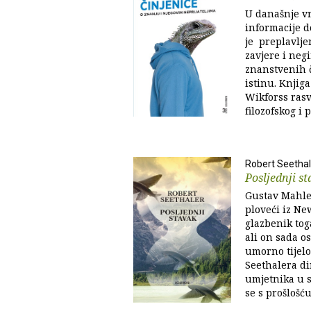
U današnje v
informacije d
je preplavlje
zavjere i neg
znanstvenih či
istinu. Knjiga
Wikforss rasvj
filozofskog i 
Robert Seethal
Posljednji s
Gustav Mahle
ploveći iz Ne
glazbenik toga
ali on sada os
umorno tijelo.
Seethalera di
umjetnika u s
se s prošlošću,