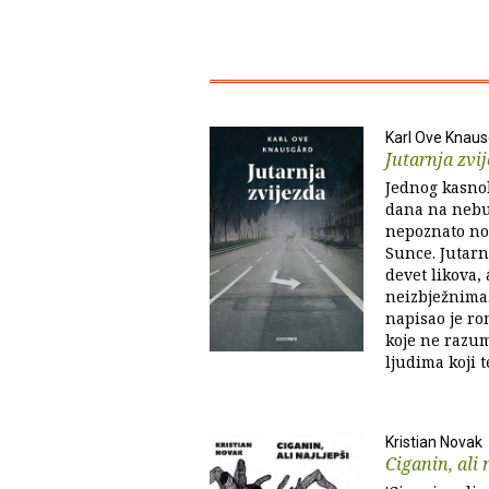
Karl Ove Knau
Jutarnja zvi
Jednog kasnol
dana na nebu
nepoznato nov
Sunce. Jutarn
devet likova,
neizbježnima.
napisao je r
koje ne razum
ljudima koji te
Kristian Novak
Ciganin, ali 