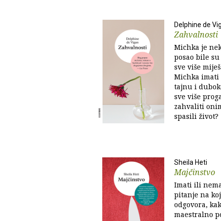
Delphine de Vi
Zahvalnosti
Michka je nek
posao bile su 
sve više miješ
Michka imati 
tajnu i dubok
sve više proga
zahvaliti oni
spasili život?
Sheila Heti
Majčinstvo
Imati ili nem
pitanje na ko
odgovora, kak
maestralno p