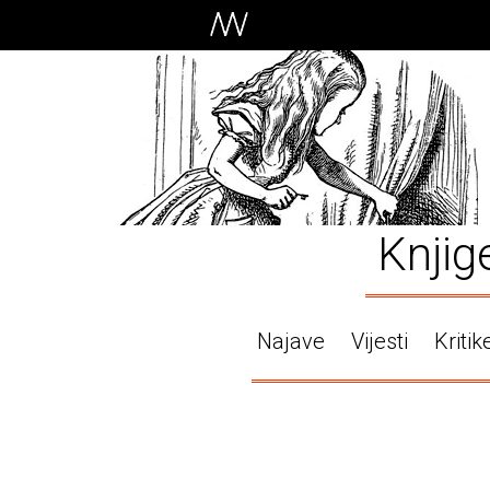
Knjig
Najave
Vijesti
Kritik