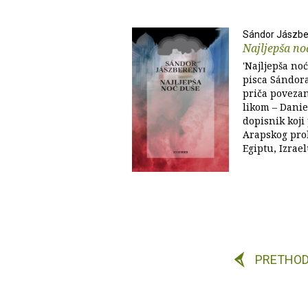
Sándor Jászbe
Najljepša no
'Najljepša no
pisca Sándora
priča poveza
likom – Danie
dopisnik koji
Arapskog prol
Egiptu, Izrael
PRETHO