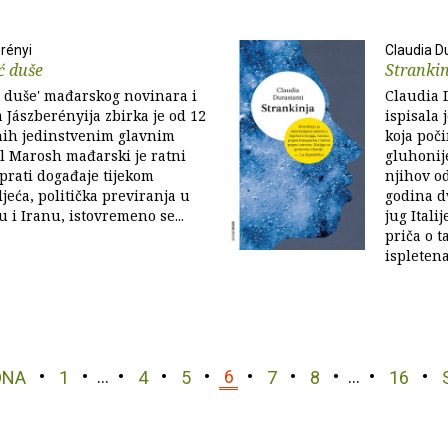
rényi
Claudia D
ć duše
Stranki
ć duše' mađarskog novinara i
Claudia 
 Jászberényija zbirka je od 12
ispisala 
nih jedinstvenim glavnim
koja poč
l Marosh mađarski je ratni
gluhonij
 prati događaje tijekom
njihov o
jeća, politička previranja u
godina d
u i Iranu, istovremeno se...
jug Itali
priča o t
ispletena.
DNA
1
…
4
5
6
7
8
…
16