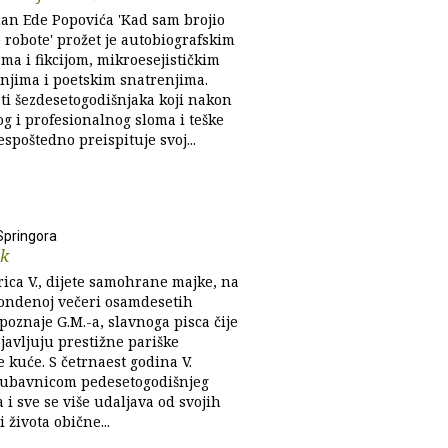
an Ede Popovića 'Kad sam brojio
 robote' prožet je autobiografskim
ma i fikcijom, mikroesejističkim
anjima i poetskim snatrenjima.
ati šezdesetogodišnjaka koji nakon
og i profesionalnog sloma i teške
espoštedno preispituje svoj...
Springora
ak
rica V., dijete samohrane majke, na
ondenoj večeri osamdesetih
oznaje G.M.-a, slavnoga pisca čije
javljuju prestižne pariške
 kuće. S četrnaest godina V.
ljubavnicom pedesetogodišnjeg
i sve se više udaljava od svojih
i života obične...