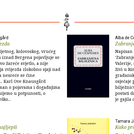
sgård
Alba de 
jezda
Zabranje
jetnog, kolovoskog, vrućeg
Napisan 
 iznad Bergena pojavljuje se
'Zabranje
o žareće svjetlo, a nije
Valerije,
ja zvijezda zlokobno sjaji nad
živi u R
 a nesreće se čine
građansk
.. Karl Ove Knausgård
osjećaje
oman o pojavama i događajima
bilježnic
ijemo u potpunosti, o
postati d
ško...
je gajila 
Tamara Ja
najljepši
Kako pr