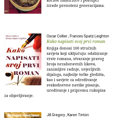
koriste namirnice i postupci
izrade prenošeni generacijama.
Oscar Collier , Frances Spatz Leighton
Kako napisati svoj prvi roman
Knjiga donosi 100 stručnih
savjeta koji uključuju: odabiranje
vrste romana, stvaranje pravog
broja nezaboravnih likova,
zanimljive radnje, uvjerljivih
dijaloga, najbolje točke gledišta,
kao i savjete za određivanje
svakodnevne navike pisanja,
uređivanje i pripremu rukopisa
za objavljivanje.
Jill Gregory , Karen Tintori