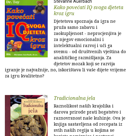
Stevanne Auerbach
Kako povećati IQ svoga djeteta
kroz igru
Djetetova spoznaja da igra ne
pruža samo zabavu i
zaokupljenost - neprocjenjiva je
za njegov emocionalni i
intelektualni razvoj i uči ga
svemu - od društvenih vještina do
analitičkog razmišljanja. Za
djetetov mozak koji se razvija
igranje je najvažnije, no, iskorištava li vaše dijete vrijeme
za igru kvalitetno?
Tradicionalna jela
Raznolikost naših krajolika i
darova prirode prati bogatstvo i
raznovrsnost naše kuhinje. Ova je
knjiga sastavljena od recepata iz
svih naših regija u kojima se