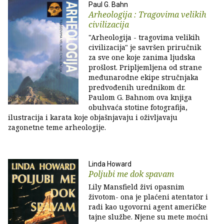
Paul G. Bahn
Arheologija : Tragovima velikih
civilizacija
"Arheologija - tragovima velikih
civilizacija" je savršen priručnik
za sve one koje zanima ljudska
prošlost. Pripljemljena od strane
međunarodne ekipe stručnjaka
predvođenih urednikom dr.
Paulom G. Bahnom ova knjiga
obuhvaća stotine fotografija,
ilustracija i karata koje objašnjavaju i oživljavaju
zagonetne teme arheologije.
Linda Howard
Poljubi me dok spavam
Lily Mansfield živi opasnim
životom- ona je plaćeni atentator i
radi kao ugovorni agent američke
tajne službe. Njene su mete moćni