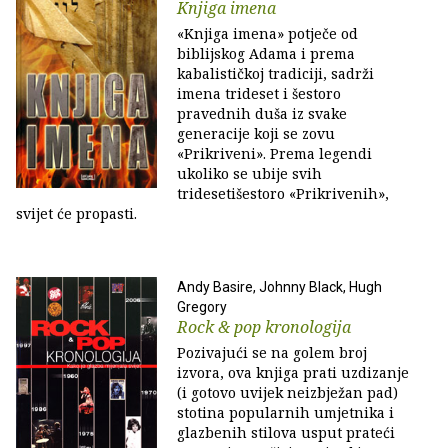
Knjiga imena
«Knjiga imena» potječe od
biblijskog Adama i prema
kabalističkoj tradiciji, sadrži
imena trideset i šestoro
pravednih duša iz svake
generacije koji se zovu
«Prikriveni». Prema legendi
ukoliko se ubije svih
tridesetišestoro «Prikrivenih»,
svijet će propasti.
Andy Basire, Johnny Black, Hugh
Gregory
Rock & pop kronologija
Pozivajući se na golem broj
izvora, ova knjiga prati uzdizanje
(i gotovo uvijek neizbježan pad)
stotina popularnih umjetnika i
glazbenih stilova usput prateći