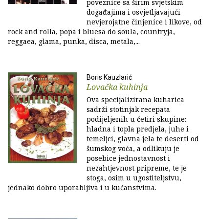
poveznice sa širim svjetskim
događajima i osvjetljavajući
nevjerojatne činjenice i likove, od
rock and rolla, popa i bluesa do soula, countryja,
reggaea, glama, punka, disca, metala,...
Boris Kauzlarić
Lovačka kuhinja
Ova specijalizirana kuharica
sadrži stotinjak recepata
podijeljenih u četiri skupine:
hladna i topla predjela, juhe i
temeljci, glavna jela te deserti od
šumskog voća, a odlikuju je
posebice jednostavnost i
nezahtjevnost pripreme, te je
stoga, osim u ugostiteljstvu,
jednako dobro uporabljiva i u kućanstvima.