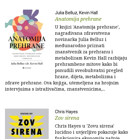
Julia Belluz, Kevin Hall
Anatomija prehrane
U knjizi 'Anatomija prehrane',
nagrađivana zdravstvena
novinarka Julia Belluz i
međunarodno priznati
znanstvenik za prehranu i
metabolizam Kevin Hall razbijaju
prehrambene mitove kako bi
ponudili sveobuhvatni pregled
hrane, dijeta, metabolizma i
zdrave prehrane. Ova knjiga, utemeljena na brojnim
intervjuima s istraživačima, znanstvenicima,...
Chris Hayes
Zov sirena
Chris Hayes u 'Zovu sirena'
lucidno i uvjerljivo pokazuje kako
funkcionira ekonomija pažnje,