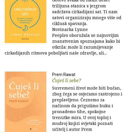
trilijuna stanica s jezgrom
sadržava cirkadijani sat. Ti nam
satovi organiziraju mnogo više od
ciklusâ spavanja.
Novinarka Lynne
Peeples oboružala se najnovijim
znanstvenim spoznajama kako bi
otkrila: može li razumijevanje
cirkadijanih ritmova poboljšati naše zdravlje, ali...
Prem Rawat
Čuješ li sebe?
Suvremeni život može biti bučan,
zbog čega se osjećamo rastrojeno i
preplavljeno. Čeznemo za
načinom da prigušimo buku i
pronađemo tihe, spokojne
trenutke mira. U ovoj toploj i
mudroj knjizi svjetski poznati
učitelj i autor Prem