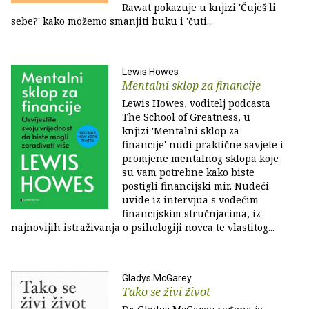
Rawat pokazuje u knjizi 'Čuješ li
sebe?' kako možemo smanjiti buku i 'čuti...
Lewis Howes
Mentalni sklop za financije
Lewis Howes, voditelj podcasta
The School of Greatness, u
knjizi 'Mentalni sklop za
financije' nudi praktične savjete i
promjene mentalnog sklopa koje
su vam potrebne kako biste
postigli financijski mir. Nudeći
uvide iz intervjua s vodećim
financijskim stručnjacima, iz
najnovijih istraživanja o psihologiji novca te vlastitog...
Gladys McGarey
Tako se živi život