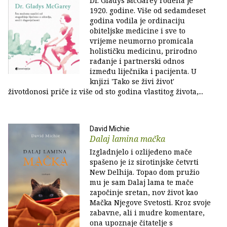
Dr. Gladys McGarey rođena je
1920. godine. Više od sedamdeset
godina vodila je ordinaciju
obiteljske medicine i sve to
vrijeme neumorno promicala
holističku medicinu, prirodno
rađanje i partnerski odnos
između liječnika i pacijenta. U
knjizi 'Tako se živi život'
životdonosi priče iz više od sto godina vlastitog života,...
David Michie
Dalaj lamina mačka
Izgladnjelo i ozlijeđeno mače
spašeno je iz sirotinjske četvrti
New Delhija. Topao dom pružio
mu je sam Dalaj lama te mače
započinje sretan, nov život kao
Mačka Njegove Svetosti. Kroz svoje
zabavne, ali i mudre komentare,
ona upoznaje čitatelje s