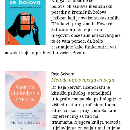
Knjiga 'Oslobodite se
bolova' objašnjava medicinsku
pozadinu kroničnih bolova
jezikom koji je svakomu razumljiv.
Učinkovit program dr. Howarda
Schubinera temelji se na
njegovim opsežnim istraživanjima
te će vam pomoći da bolje
razumijete kako funkcionira vaš
mozak i koji su problemi u vašem životu...
Raja Selvam
Metoda utjelovljenja emocija
Dr. Raja Selvam licencirani je
klinički psiholog, utemeljitelj
integralne somatske psihologije te
viši edukator u profesionalnom
edukacijskom programu Somatic
Experiencing za rad na
traumama. Njegova knjiga 'Metoda
utjelovljenja emocija' namijenjena