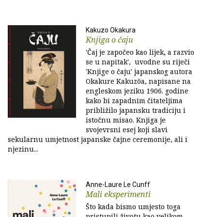
Kakuzo Okakura
Knjiga o čaju
'Čaj je započeo kao lijek, a razvio
se u napitak', uvodne su riječi
'Knjige o čaju' japanskog autora
Okakure Kakuzōa, napisane na
engleskom jeziku 1906. godine
kako bi zapadnim čitateljima
približilo japansku tradiciju i
istočnu misao. Knjiga je
svojevrsni esej koji slavi
sekularnu umjetnost japanske čajne ceremonije, ali i
njezinu...
Anne-Laure Le Cunff
Mali eksperimenti
Što kada bismo umjesto toga
pristupili životu kao velikom