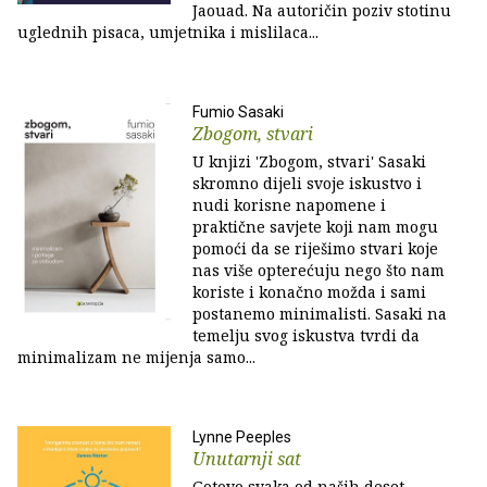
Jaouad. Na autoričin poziv stotinu
uglednih pisaca, umjetnika i mislilaca...
Fumio Sasaki
Zbogom, stvari
U knjizi 'Zbogom, stvari' Sasaki
skromno dijeli svoje iskustvo i
nudi korisne napomene i
praktične savjete koji nam mogu
pomoći da se riješimo stvari koje
nas više opterećuju nego što nam
koriste i konačno možda i sami
postanemo minimalisti. Sasaki na
temelju svog iskustva tvrdi da
minimalizam ne mijenja samo...
Lynne Peeples
Unutarnji sat
Gotovo svaka od naših deset