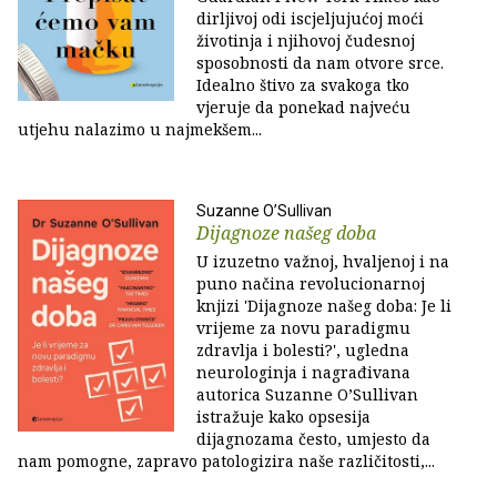
dirljivoj odi iscjeljujućoj moći
životinja i njihovoj čudesnoj
sposobnosti da nam otvore srce.
Idealno štivo za svakoga tko
vjeruje da ponekad najveću
utjehu nalazimo u najmekšem...
Suzanne O’Sullivan
Dijagnoze našeg doba
U izuzetno važnoj, hvaljenoj i na
puno načina revolucionarnoj
knjizi 'Dijagnoze našeg doba: Je li
vrijeme za novu paradigmu
zdravlja i bolesti?', ugledna
neurologinja i nagrađivana
autorica Suzanne O’Sullivan
istražuje kako opsesija
dijagnozama često, umjesto da
nam pomogne, zapravo patologizira naše različitosti,...