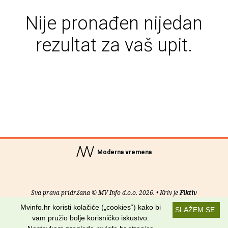
Nije pronađen nijedan
rezultat za vaš upit.
Moderna vremena
Sva prava pridržana © MV Info d.o.o. 2026. • Kriv je
Fiktiv
Mvinfo.hr koristi kolačiće („cookies“) kako bi
SLAŽEM SE
O nama
•
Pomoć
•
Uvjeti korištenja
•
RSS kanali
vam pružio bolje korisničko iskustvo.