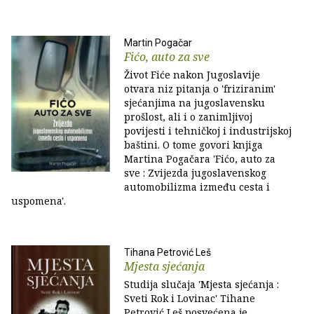
Martin Pogačar
Fićo, auto za sve
Život Fiće nakon Jugoslavije
otvara niz pitanja o 'friziranim'
sjećanjima na jugoslavensku
prošlost, ali i o zanimljivoj
povijesti i tehničkoj i industrijskoj
baštini. O tome govori knjiga
Martina Pogačara 'Fićo, auto za
sve : Zvijezda jugoslavenskog
automobilizma između cesta i
uspomena'.
Tihana Petrović Leš
Mjesta sjećanja
Studija slučaja 'Mjesta sjećanja :
Sveti Rok i Lovinac' Tihane
Petrović Leš posvećena je