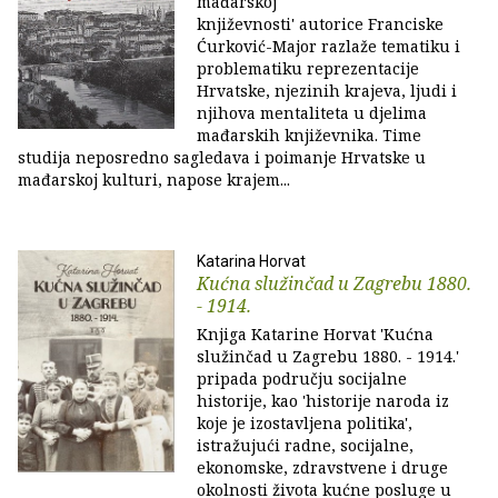
mađarskoj
književnosti' autorice Franciske
Ćurković-Major razlaže tematiku i
problematiku reprezentacije
Hrvatske, njezinih krajeva, ljudi i
njihova mentaliteta u djelima
mađarskih književnika. Time
studija neposredno sagledava i poimanje Hrvatske u
mađarskoj kulturi, napose krajem...
Katarina Horvat
Kućna služinčad u Zagrebu 1880.
- 1914.
Knjiga Katarine Horvat 'Kućna
služinčad u Zagrebu 1880. - 1914.'
pripada području socijalne
historije, kao 'historije naroda iz
koje je izostavljena politika',
istražujući radne, socijalne,
ekonomske, zdravstvene i druge
okolnosti života kućne posluge u