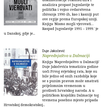
analizira propast Jugoslavije te
politička i vojno-redarstvena
zbivanja 1990-ih, kao i kasniji put
ove regije prema Europskoj uniji.
Knjiga 'Nismo mogli vjerovati…
Raspad Jugoslavije 1991 – 1999.' je
u Danskoj, gdje je...
Duje Jakočević
Naprednjaštvo u Dalmaciji
Knjiga 'Naprednjaštvo u Dalmaciji'
Duje Jakočevića tematizira godine
uoči Prvog svjetskog rata, koje su
bile jedno od onih razdoblja koje
se s punim pravom može smatrati
prijelomnim vremenom u
prošlosti hrvatskog naroda. A u
političkom krajoliku Dalmacije tog
vremena posebno mjesto pripada
Hrvatskoj demokratskoj...