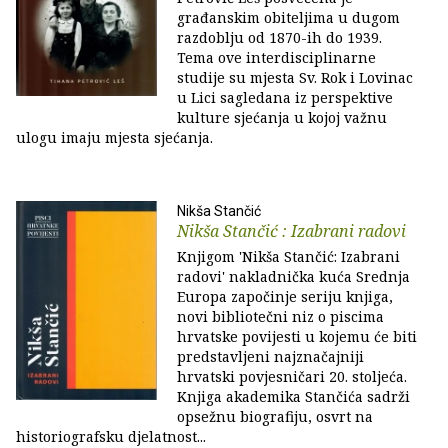
građanskim obiteljima u dugom
razdoblju od 1870-ih do 1939.
Tema ove interdisciplinarne
studije su mjesta Sv. Rok i Lovinac
u Lici sagledana iz perspektive
kulture sjećanja u kojoj važnu
ulogu imaju mjesta sjećanja.
Nikša Stančić
Nikša Stančić : Izabrani radovi
Knjigom 'Nikša Stančić: Izabrani
radovi' nakladnička kuća Srednja
Europa započinje seriju knjiga,
novi bibliotečni niz o piscima
hrvatske povijesti u kojemu će biti
predstavljeni najznačajniji
hrvatski povjesničari 20. stoljeća.
Knjiga akademika Stančića sadrži
opsežnu biografiju, osvrt na
historiografsku djelatnost...