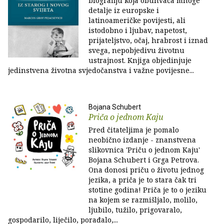
biografiju koja obuhvaća mnoge
detalje iz europske i
latinoameričke povijesti, ali
istodobno i ljubav, napetost,
prijateljstvo, očaj, hrabrost i iznad
svega, nepobjedivu životnu
ustrajnost. Knjiga objedinjuje
jedinstvena životna svjedočanstva i važne povijesne...
Bojana Schubert
Priča o jednom Kaju
Pred čitateljima je pomalo
neobično izdanje - znanstvena
slikovnica 'Priču o jednom Kaju'
Bojana Schubert i Grga Petrova.
Ona donosi priču o životu jednog
jezika, a priča je to stara čak tri
stotine godina! Priča je to o jeziku
na kojem se razmišljalo, molilo,
ljubilo, tužilo, prigovaralo,
gospodarilo, liječilo, porađalo,...