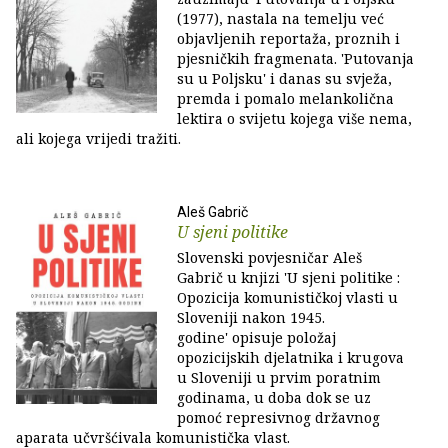
(1977), nastala na temelju već
objavljenih reportaža, proznih i
pjesničkih fragmenata. 'Putovanja
su u Poljsku' i danas su svježa,
premda i pomalo melankolična
lektira o svijetu kojega više nema,
ali kojega vrijedi tražiti.
Aleš Gabrič
U sjeni politike
Slovenski povjesničar Aleš
Gabrič u knjizi 'U sjeni politike :
Opozicija komunističkoj vlasti u
Sloveniji nakon 1945.
godine' opisuje položaj
opozicijskih djelatnika i krugova
u Sloveniji u prvim poratnim
godinama, u doba dok se uz
pomoć represivnog državnog
aparata učvršćivala komunistička vlast.