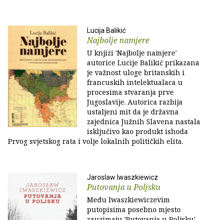
Lucija Balikić
Najbolje namjere
U knjizi 'Najbolje namjere'
autorice Lucije Balikić prikazana
je važnost uloge britanskih i
francuskih intelektualaca u
procesima stvaranja prve
Jugoslavije. Autorica razbija
ustaljeni mit da je državna
zajednica Južnih Slavena nastala
isključivo kao produkt ishoda
Prvog svjetskog rata i volje lokalnih političkih elita.
Jaroslaw Iwaszkiewicz
Putovanja u Poljsku
Među Iwaszkiewiczevim
putopisima posebno mjesto
zauzimaju 'Putovanja u Poljsku'