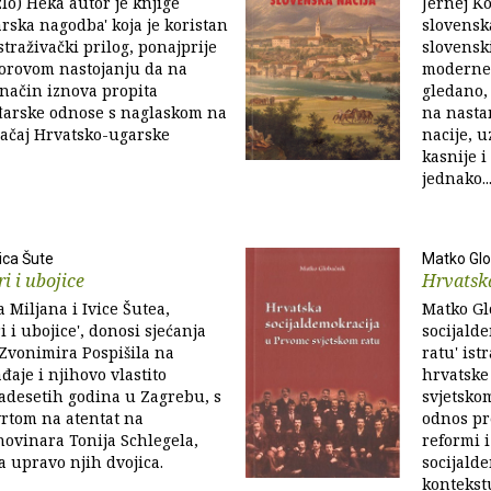
zlo) Heka autor je knjige
Jernej Ko
rska nagodba' koja je koristan
slovensk
traživački prilog, ponajprije
slovensk
torovom nastojanju da na
moderne 
način iznova propita
gledano, 
arske odnose s naglaskom na
na nasta
načaj Hrvatsko-ugarske
nacije, u
kasnije i
jednako..
vica Šute
Matko Glo
i i ubojice
Hrvatsk
 Miljana i Ivice Šutea,
Matko Gl
 i ubojice', donosi sjećanja
socijald
 Zvonimira Pospišila na
ratu' ist
đaje i njihovo vlastito
hrvatske
adesetih godina u Zagrebu, s
svjetsko
rtom na atentat na
odnos pr
ovinara Tonija Schlegela,
reformi i
la upravo njih dvojica.
socijald
kontekstu