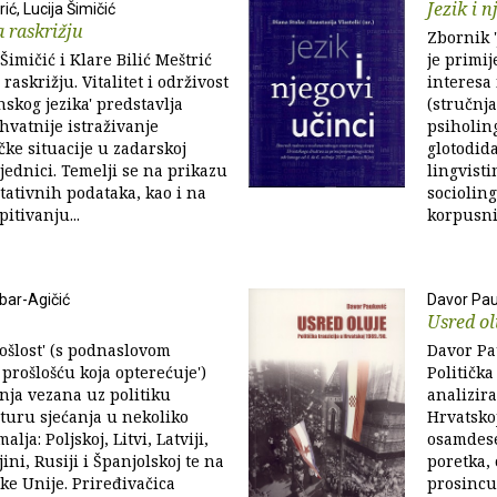
Jezik i n
rić, Lucija Šimičić
 raskrižju
Zbornik '
Šimičić i Klare Bilić Meštrić
je primij
raskrižju. Vitalitet i održivost
interesa 
skog jezika' predstavlja
(stručnj
vatnije istraživanje
psiholin
čke situacije u zadarskoj
glotodida
jednici. Temelji se na prikazu
lingvisti
itativnih podataka, kao i na
socioling
itivanju...
korpusni
bar-Agičić
Davor Pau
Usred ol
rošlost' (s podnaslovom
Davor Pau
 prošlošću koja opterećuje')
Politička
nja vezana uz politiku
analizira
ulturu sjećanja u nekoliko
Hrvatskoj
lja: Poljskoj, Litvi, Latviji,
osamdese
jini, Rusiji i Španjolskoj te na
poretka,
ke Unije. Priređivačica
prosincu