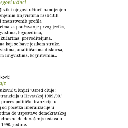
jegovi učinci
Jezik i njegovi učinci' namijenjen
enjenim lingvistima različitih
i znanstvenih profila
acima za poučavanje prvog jezika,
gvistima, logopedima,
ktičarima, prevoditeljima,
ma koji se bave jezikom struke,
vistima, analitičarima diskursa,
m lingvistima, kognitivnim...
ković
uje
ković u knjizi 'Usred oluje :
 tranzicija u Hrvatskoj 1989./90.'
 proces političke tranzicije u
 od početka liberalizacije u
tima do uspostave demokratskog
 odnosno do donošenja ustava u
 1990. godine.