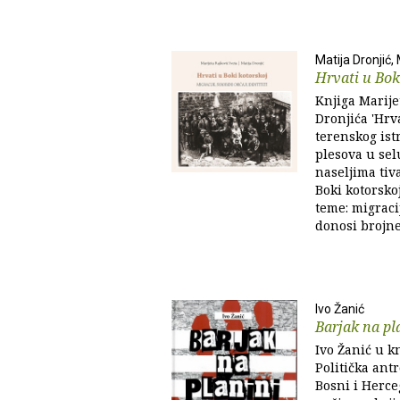
Matija Dronjić,
Hrvati u Bok
Knjiga Marijet
Dronjića 'Hrva
terenskog ist
plesova u sel
naseljima tiv
Boki kotorskoj
teme: migracij
donosi brojne 
Ivo Žanić
Barjak na pl
Ivo Žanić u kn
Politička antr
Bosni i Herce