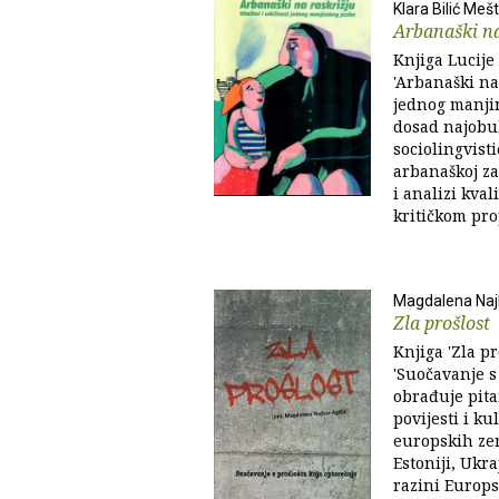
Klara Bilić Mešt
Arbanaški na
Knjiga Lucije 
'Arbanaški na 
jednog manjin
dosad najobuh
sociolingvisti
arbanaškoj za
i analizi kval
kritičkom prop
Magdalena Naj
Zla prošlost
Knjiga 'Zla p
'Suočavanje s
obrađuje pita
povijesti i k
europskih zema
Estoniji, Ukra
razini Europs