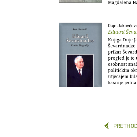
Magdalena Naj
Duje Jakovčevi
Eduard Ševa
Knjiga Duje J
Ševardnadze :
prikaz Ševard
pregled je to
osobnost sna
političkim ok
utjecajem bila
kasnije jedna
PRETHO