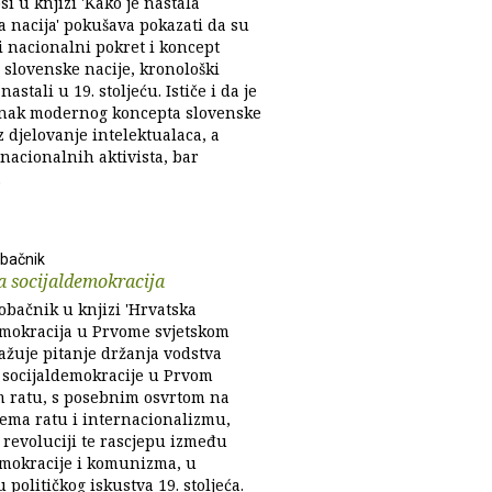
si u knjizi 'Kako je nastala
a nacija' pokušava pokazati da su
i nacionalni pokret i koncept
slovenske nacije, kronološki
nastali u 19. stoljeću. Ističe i da je
nak modernog koncepta slovenske
z djelovanje intelektualaca, a
 nacionalnih aktivista, bar
.
bačnik
a socijaldemokracija
obačnik u knjizi 'Hrvatska
emokracija u Prvome svjetskom
ražuje pitanje držanja vodstva
 socijaldemokracije u Prvom
m ratu, s posebnim osvrtom na
ema ratu i internacionalizmu,
 revoluciji te rascjepu između
emokracije i komunizma, u
 političkog iskustva 19. stoljeća.