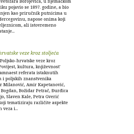
Svetozara Borojevića, u njemačkom
iku pojavio se 1897. godine, a bio
enjen kao priručnik putnicima u
Hercegovinu, napose onima koji
eljeznicom, ali istovremeno
tanje...
hrvatske veze kroz stoljeća
'Poljsko-hrvatske veze kroz
 Povijest, kultura, književnost'
samnaest referata istaknutih
h i poljskih znanstvenika
r Milanović, Amir Kapetanović,
 Bogdan, Božidar Petrač, Đurđica
ljo, Slaven Kale, Petra Gverić
oji tematiziraju različite aspekte
 veza i...