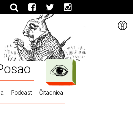
Posao
ga
Podcast
Čitaonica