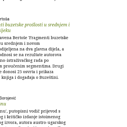
rtoša
i buzetske prošlosti u srednjem i
ijeku
lavena Bertoše 'Fragmenti buzetske
i u srednjem i novom
odijeljena na dva glavna dijela, a
odnosi se na rezultate autorova
no-istraživačkog rada po
m proučenim segmentima. Drugi
e donosi 25 osvrta i prikaza
h knjiga i događaja o Buzeštini.
Borojević
snu
nu', putopisni vodič prijevod s
g i kritičko izdanje istoimenog
og izvora, autora austro-ugarskog