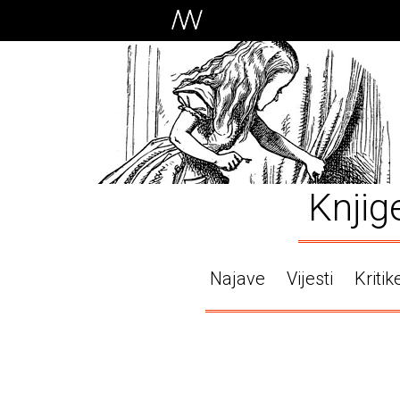
Knjig
Najave
Vijesti
Kritik