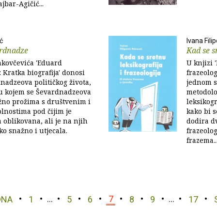
bar-Agičić...
ć
Ivana Fili
rdnadze
Kad se s
akovčevića 'Eduard
U knjizi 
 Kratka biografija' donosi
frazeolog
nadzeova političkog života,
jednom se
 u kojem se Ševardnadzeova
metodolo
žno prožima s društvenim i
leksikogr
olnostima pod čijim je
kako bi 
 oblikovana, ali je na njih
dodira dv
ko snažno i utjecala.
frazeolog
frazema..
DNA
1
…
5
6
7
8
9
…
17