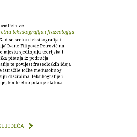
pović Petrović
retnu leksikografija i frazeologija
'Kad se sretnu leksikografija i
ija' Ivane Filipović Petrović na
 mjestu sjedinjuju teorijska i
ška pitanja iz područja
afije te povijest frazeoloških ideja
se istražile točke međusobnog
iju disciplina: leksikografije i
ije, konkretno pitanje statusa
.
SLJEDEĆA