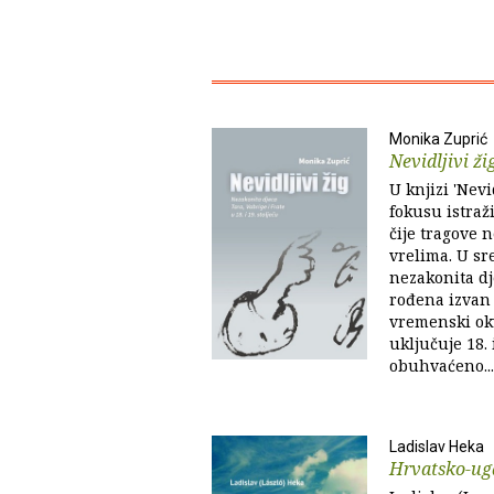
Monika Zuprić
Nevidljivi ži
U knjizi 'Nevi
fokusu istraživ
čije tragove
vrelima. U sr
nezakonita dj
rođena izvan 
vremenski okv
uključuje 18. 
obuhvaćeno...
Ladislav Heka
Hrvatsko-ug