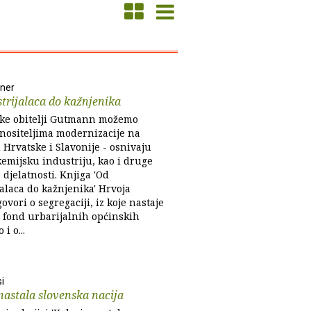
lner
trijalaca do kažnjenika
ke obitelji Gutmann možemo
 nositeljima modernizacije na
 Hrvatske i Slavonije - osnivaju
kemijsku industriju, kao i druge
djelatnosti. Knjiga 'Od
alaca do kažnjenika' Hrvoja
ovori o segregaciji, iz koje nastaje
i fond urbarijalnih općinskih
i o...
i
nastala slovenska nacija