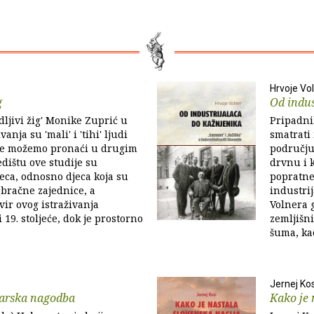
Hrvoje Vo
g
Od indus
dljivi žig' Monike Zuprić u
Pripadni
anja su 'mali' i 'tihi' ljudi
smatrati
 ne možemo pronaći u drugim
području
edištu ove studije su
drvnu i 
eca, odnosno djeca koja su
popratne 
bračne zajednice, a
industrij
ir ovog istraživanja
Volnera g
i 19. stoljeće, dok je prostorno
zemljišn
šuma, kao 
Jernej Kos
arska nagodba
Kako je 