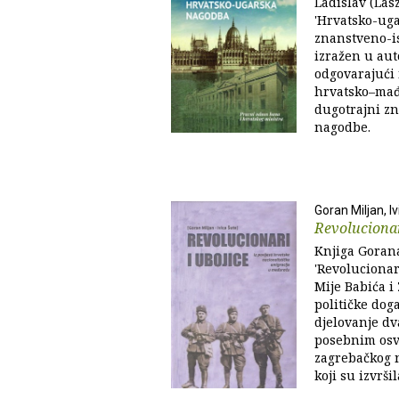
Ladislav (Las
'Hrvatsko-uga
znanstveno-is
izražen u au
odgovarajući 
hrvatsko–mađ
dugotrajni z
nagodbe.
Goran Miljan, I
Revolucionar
Knjiga Gorana
'Revolucionari
Mije Babića i
političke doga
djelovanje dv
posebnim osv
zagrebačkog n
koji su izvrši