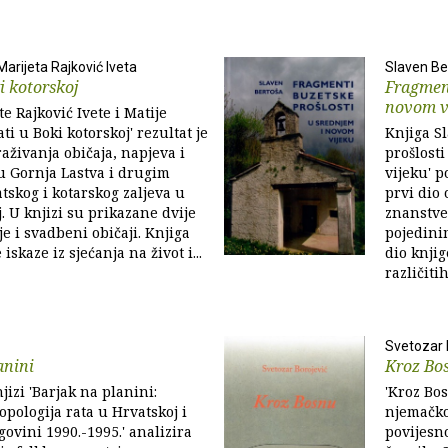
 Marijeta Rajković Iveta
Slaven Be
i kotorskoj
Fragment
novom v
e Rajković Ivete i Matije
ti u Boki kotorskoj' rezultat je
Knjiga S
raživanja običaja, napjeva i
prošlost
u Gornja Lastva i drugim
vijeku' p
atskog i kotarskog zaljeva u
prvi dio 
. U knjizi su prikazane dvije
znanstve
e i svadbeni običaji. Knjiga
pojedini
iskaze iz sjećanja na život i...
dio knjig
različiti
Svetozar 
anini
Kroz Bo
jizi 'Barjak na planini:
'Kroz Bos
opologija rata u Hrvatskoj i
njemačko
govini 1990.-1995.' analizira
povijesn