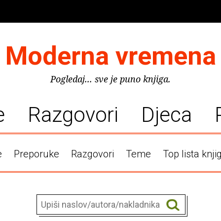
Moderna vremena
Pogledaj... sve je puno knjiga.
e
Razgovori
Djeca
e
Preporuke
Razgovori
Teme
Top lista knji