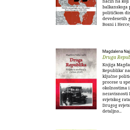
način na koji
balkanskoga 
političkom di
devedesetih g
Bosni i Herce
Magdalena Naj
Druga Repub
Knjiga Magda
Republika' na
ključne polit
procese u sp
okolnostima 
nezavisnosti 
svjetskog rat
Drugog svjets
detaljno...