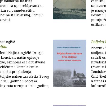
 je folklorna matrica
časnika 
prostora upotrebljavana u
se izvorn
skursu osamdesetih i
je namij
odina u Hrvatskoj, Srbiji i
Bosnu i 
govini.
putuju ž
oslikava s
Poljsko-
bar-Agičić
lika
Zbornik 
lene Najbar-Agićić 'Druga
stoljeća.
 koncizan način opisuje
sadrži o
ičke, ekonomske i društvene
hrvatski
ecifičnim i kompleksnim
(Zvonimi
između proglašenja
Tomislav
Poljske nakon završetka Prvog
Čilić Ške
a 1918. godine i početka
Katana) k
kog rata u rujnu 1939. godine,
kulturnih