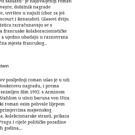
u sablasti” je najhvaljeniji roman
lvayre, dobitnik nagrade
, uvršten u najuži izbor za još
ncourt i Renaudot). Glasovi dviju
istica razračunavaju se s
 francuske kolaboracionističke
i, a ujedno ubadaju u raznovrsna
čna mjesta francukog...
atwin
ov posljednji roman ušao je u uži
 Bookerovu nagradu, i prema
 snimljen film 1992. s Arminom
Stahlom u ulozi baruna von Utza.
tki roman osim pohvale lijepom
primjercima majsenskog
, kolekcionarske strasti, prikaza
Pragu i cijele političke pozadine
h godina,...