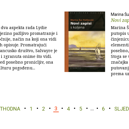
Marina Šu
Novi zap
 dva aspekta rada Lydie
Marina Š
jezino pažljivo promatranje i
putopis 
očnije, način na koji ona vidi
činjenic
ih opisuje. Promatrajući
elementi
ancusko društvo, Salvayre je
posebno,
 i zgranuta onime što vidi.
Stoga se
led posebno pronicljiv, ona
značajka
lturu pogođenu...
putovanj
prema un
ETHODNA
1
2
3
4
5
…
6
SLJE