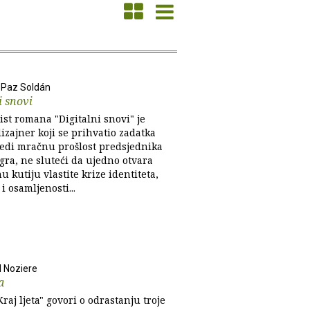
Paz Soldán
i snovi
st romana "Digitalni snovi" je
dizajner koji se prihvatio zadatka
edi mračnu prošlost predsjednika
ra, ne sluteći da ujedno otvara
 kutiju vlastite krize identiteta,
i osamljenosti...
 Noziere
a
aj ljeta" govori o odrastanju troje