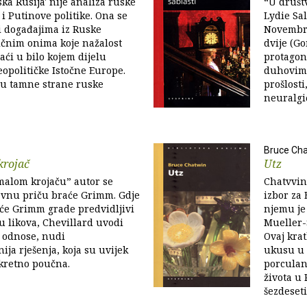
ska Rusija' nije analiza ruske
“U društv
i Putinove politike. Ona se
Lydie Sa
i događajima iz Ruske
Novembre
ličnim onima koje nažalost
dvije (Go
ći u bilo kojem dijelu
protagon
opolitičke Istočne Europe.
duhovima
su tamne strane ruske
prošlost
neuralgi
Bruce Ch
krojač
Utz
alom krojaču” autor se
Chatvvin
avnu priču braće Grimm. Gdje
izbor za
aće Grimm grade predvidljivi
njemu je
 likova, Chevillard uvodi
Mueller-
 odnose, nudi
Ovaj kra
ija rješenja, koja su uvijek
ukusu u 
kretno poučna.
porculana
života u 
šezdeseti