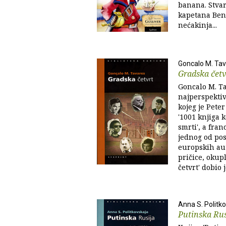
banana. Stvar
kapetana Ben
nećakinja...
Goncalo M. Ta
Gradska četv
Goncalo M. Ta
najperspektiv
kojeg je Pete
'1001 knjiga k
smrti', a fra
jednog od po
europskih aut
pričice, okup
četvrt' dobio j
Anna S. Politk
Putinska Rus