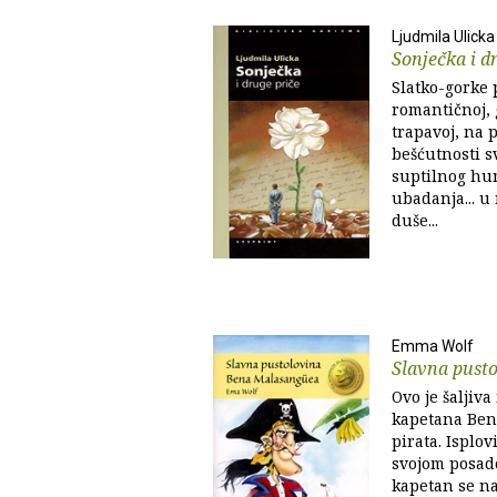
Ljudmila Ulicka
Sonječka i d
Slatko-gorke p
romantičnoj, 
trapavoj, na 
bešćutnosti sv
suptilnog humo
ubadanja... u
duše...
Emma Wolf
Slavna pust
Ovo je šaljiva
kapetana Ben
pirata. Isplov
svojom posa
kapetan se n