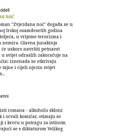
ddell
na noć
oman "Zvjezdana noć" događa se u
noj Irskoj osamdesetih godina
toljeća, u vrijeme terorizma i
ih nemira. Glavna junakinja
 će uskoro navršiti petnaest
 u svijet odraslih zakoračuje na
čin: iznenada se otkrivaju
 tajne i cijeli njezin svijet
...
enni
isti romana - alkoholu skloni
 i ocvali komičar, otimaju se
ji i kreću u potragu za istinom
vajući se s diktaturom Velikog