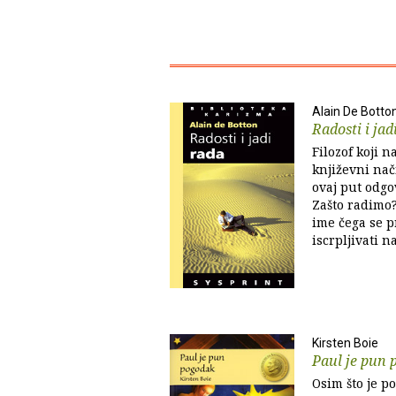
Alain De Botto
Radosti i jad
Filozof koji 
književni na
ovaj put odgo
Zašto radimo
ime čega se 
iscrpljivati 
Kirsten Boie
Paul je pun
Osim što je p