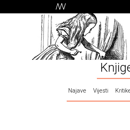
Knjig
Najave
Vijesti
Kritik