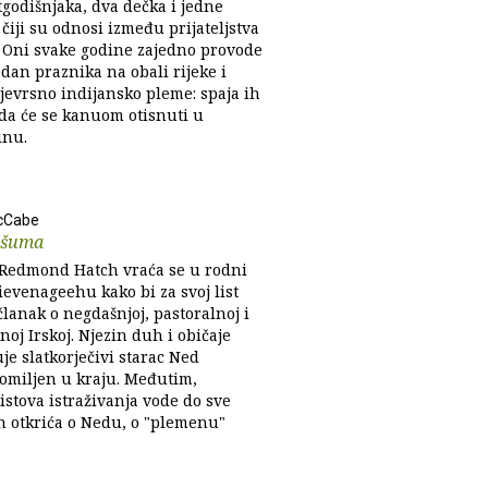
tgodišnjaka, dva dečka i jedne
 čiji su odnosi između prijateljstva
i. Oni svake godine zajedno provode
edan praznika na obali rijeke i
ojevrsno indijansko pleme: spaja ih
 da će se kanuom otisnuti u
inu.
McCabe
 šuma
Redmond Hatch vraća se u rodni
ievenageehu kako bi za svoj list
lanak o negdašnjoj, pastoralnoj i
oj Irskoj. Njezin duh i običaje
uje slatkorječivi starac Ned
 omiljen u kraju. Međutim,
istova istraživanja vode do sve
ih otkrića o Nedu, o "plemenu"