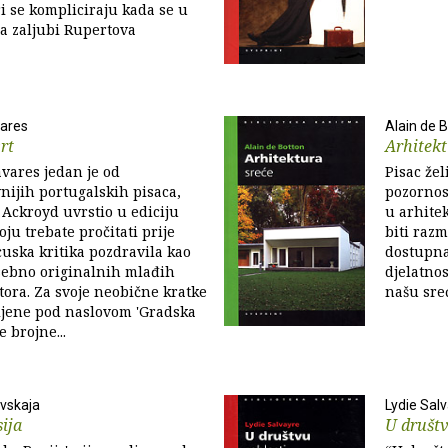
i se kompliciraju kada se u
a zaljubi Rupertova
vares
Alain de 
rt
Arhitekt
vares jedan je od
Pisac žel
nijih portugalskih pisaca,
pozornos
r Ackroyd uvrstio u ediciju
u arhitek
oju trebate pročitati prije
biti raz
ncuska kritika pozdravila kao
dostupna
sebno originalnih mlađih
djelatnos
ora. Za svoje neobične kratke
našu sreć
ljene pod naslovom 'Gradska
e brojne...
ovskaja
Lydie Sal
ija
U društv