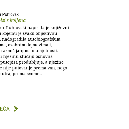
r Puhlovski
isi s koljena
ur Puhlovski napisala je književni
u kojemu je svaku objektivnu
u nadogradila autobiografskim
ma, osobnim dojmovima i,
 razmišljanjima o umjetnosti.
 u njezinu slučaju osnovna
 putopisa produbljuje, a njezino
e nije putovanje prema van, nego
utra, prema svome...
DEĆA