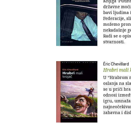
Knjiga 'Putin
državne moći 
bavi ljudima 
Federacije, s
možemo prona
nekadašnje ge
Radi se o opi
stvarnosti.
Éric Chevillard
Hrabri mali 
U “Hrabrom m
oslanja na sl
se u priči br
odnosi između
igru, umnaža
najneočekivan
zabavna i dis