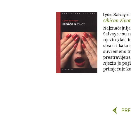
Lydie Salvayre
Običan život
Najznačajnija
Salvayre su n
njezin glas, t
stvari i kako 
suvremeno fr
prestravljena
Njezin je pog
primjećuje ku
PR