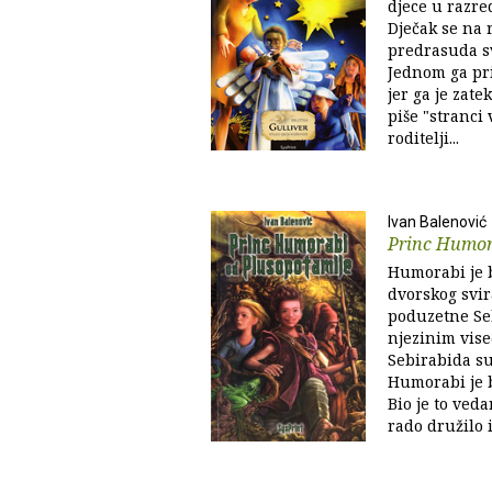
djece u razred
Dječak se na 
predrasuda svo
Jednom ga pri
jer ga je zat
piše "stranci 
roditelji...
Ivan Balenović
Princ Humor
Humorabi je 
dvorskog svir
poduzetne Se
njezinim vise
Sebirabida su 
Humorabi je b
Bio je to veda
rado družilo i