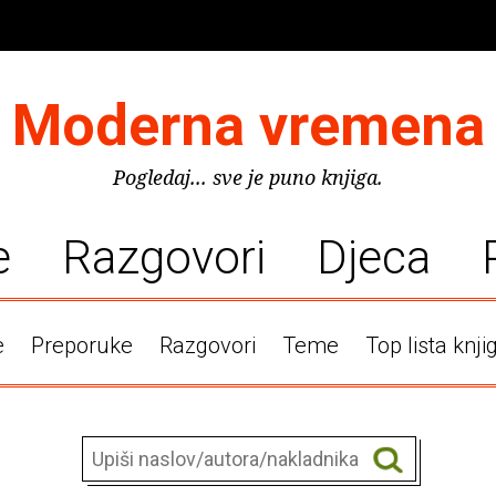
Moderna vremena
Pogledaj... sve je puno knjiga.
e
Razgovori
Djeca
e
Preporuke
Razgovori
Teme
Top lista knji