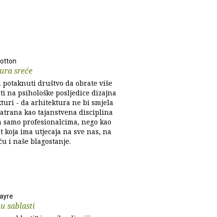
Botton
ura sreće
i potaknuti društvo da obrate više
ti na psihološke posljedice dizajna
turi - da arhitektura ne bi smjela
matrana kao tajanstvena disciplina
 samo profesionalcima, nego kao
t koja ima utjecaja na sve nas, na
u i naše blagostanje.
vayre
u sablasti