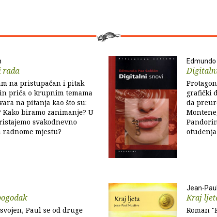
n
Edmundo 
i rada
Digitaln
nam na pristupačan i pitak
Protagoni
čin priča o krupnim temama
grafički 
vara na pitanja kao što su:
da preur
? Kako biramo zanimanje? U
Monteneg
pristajemo svakodnevno
Pandorinu
na radnome mjestu?
otuđenja 
Jean-Paul
 pogodak
Kraj ljet
osvojen, Paul se od druge
Roman "Kr