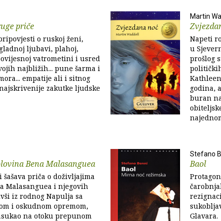
Martin Wa
ruge priče
Zvjezda
ripovjesti o ruskoj ženi,
Napeti r
gladnoj ljubavi, plahoj,
u Sjever
povijesnoj vatrometini i usred
prošlog s
ojih najbližih... pune šarma i
političk
ra... empatije ali i sitnog
Kathleen
 najskrivenije zakutke ljudske
godina, a
buran na
obiteljske
najednom
Stefano B
olovina Bena Malasanguea
Baol
 i šašava priča o doživljajima
Protagon
a Malasanguea i njegovih
čarobnjak
ivši iz rodnog Napulja sa
rezignaci
dom i oskudnom opremom,
sukoblja
asukao na otoku prepunom
Glavara.