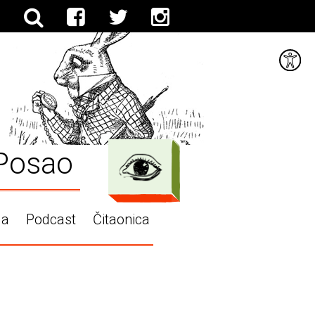
Posao
ga
Podcast
Čitaonica