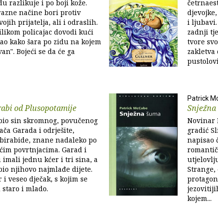
u razlikuje i po boji kože.
četrnaes
razne načine bori protiv
djevojke,
jih prijatelja, ali i odraslih.
i ljubav
likom policajac dovodi kući
zadnji tj
ekao kako šara po zidu na kojem
tvore sv
van". Bojeći se da će ga
zakletva
pustolov
Patrick 
abi od Plusopotamije
Snježna
bio sin skromnog, povučenog
Novinar 
ača Garada i odrješite,
gradić Sl
birabide, znane nadaleko po
napisao č
ćim povrtnjacima. Garad i
romantičn
imali jednu kćer i tri sina, a
utjelovlj
io njihovo najmlađe dijete.
Strange,
r i veseo dječak, s kojim se
protagon
 staro i mlado.
jezovitij
kojem...