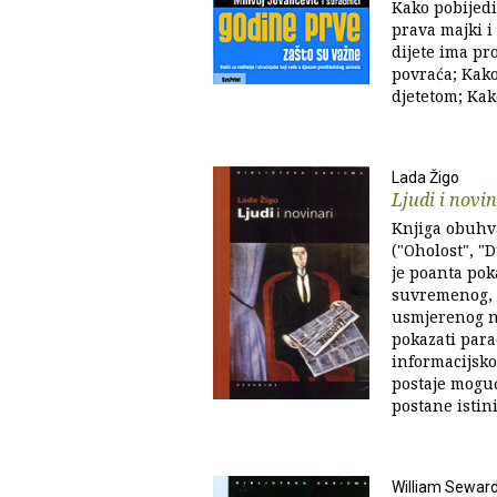
Kako pobijedit
prava majki i
dijete ima pr
povraća; Kako
djetetom; Kako
Lada Žigo
Ljudi i novin
Knjiga obuhv
("Oholost", "D
je poanta po
suvremenog, 
usmjerenog no
pokazati par
informacijsko
postaje moguć
postane istini
William Sewar