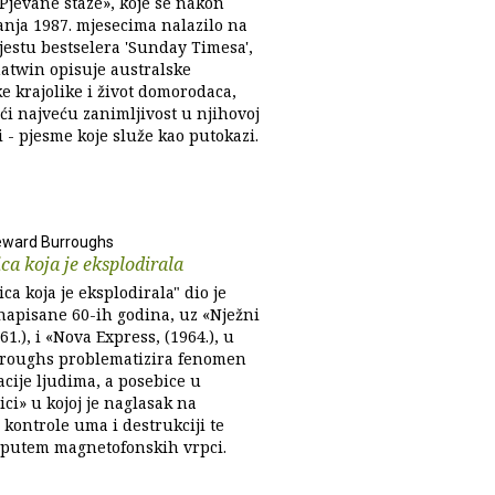
Pjevane staze», koje se nakon
anja 1987. mjesecima nalazilo na
estu bestselera 'Sunday Timesa',
atwin opisuje australske
e krajolike i život domorodaca,
ći najveću zanimljivost u njihovoj
i - pjesme koje služe kao putokazi.
eward Burroughs
ca koja je eksplodirala
ca koja je eksplodirala" dio je
 napisane 60-ih godina, uz «Nježni
961.), i «Nova Express, (1964.), u
rroughs problematizira fenomen
cije ljudima, a posebice u
ci» u kojoj je naglasak na
kontrole uma i destrukciji te
 putem magnetofonskih vrpci.