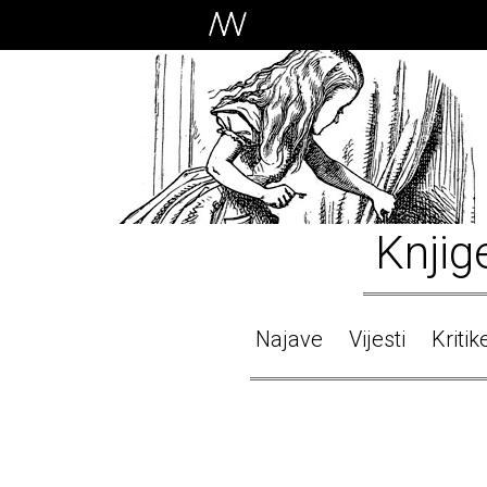
Knjig
Najave
Vijesti
Kritik