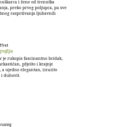
uškarca i žene od trenutka
nja, preko prvog poljupca, pa sve
obnog raspršivanja ljubavnih
ffret
rafija
v je rukopis fascinantno bridak,
rkastičan, gdješto i krajnje
 a ujedno elegantan, izrazito
 i duhovit.
russig