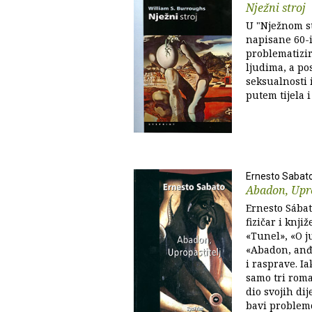
Nježni stroj
U "Nježnom str
napisane 60-
problematizi
ljudima, a po
seksualnosti 
putem tijela i
Ernesto Sabat
Abadon, Upro
Ernesto Sábato
fizičar i knji
«Tunel», «O j
«Abadon, anđ
i rasprave. Ia
samo tri roma
dio svojih dij
bavi problemo