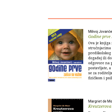
Milivoj Jovanče
Godine prve 
Ova je knjiga
stručnjacima 
predškolskog 
događaj ili d
odgovore na p
postavljate, 
se za roditel
fizičkom i ps
Margriet de M
Kreutzerova