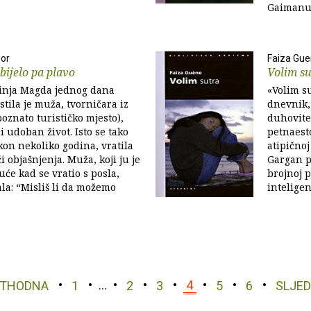
Gaimanu
oor
Faiza Gu
bijelo pa plavo
Volim su
inja Magda jednog dana
«Volim s
stila je muža, tvorničara iz
dnevnik, 
oznato turističko mjesto),
duhovite
i udoban život. Isto se tako
petnaesto
on nekoliko godina, vratila
atipičnoj
či objašnjenja. Muža, koji ju je
Gargan po
uće kad se vratio s posla,
brojnoj p
ala: “Misliš li da možemo
inteligen
ETHODNA
1
…
2
3
4
5
6
SLJE