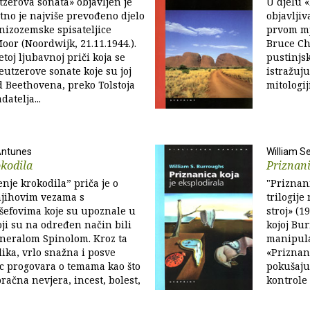
zerova sonata» objavljen je
U djelu «
atno je najviše prevođeno djelo
objavljiv
nizozemske spisateljice
prvom mj
oor (Noordwijk, 21.11.1944.).
Bruce Ch
toj ljubavnoj priči koja se
pustinjsk
eutzerove sonate koje su joj
istražuju
d Beethovena, preko Tolstoja
mitologij
datelja...
Antunes
William S
kodila
Priznani
je krokodila” priča je o
"Priznani
 njihovim vezama s
trilogije
 šefovima koje su upoznale u
stroj» (1
oji su na određen način bili
kojoj Bu
eneralom Spinolom. Kroz ta
manipula
lika, vrlo snažna i posve
«Priznani
sac progovara o temama kao što
pokušaju 
račna nevjera, incest, bolest,
kontrole