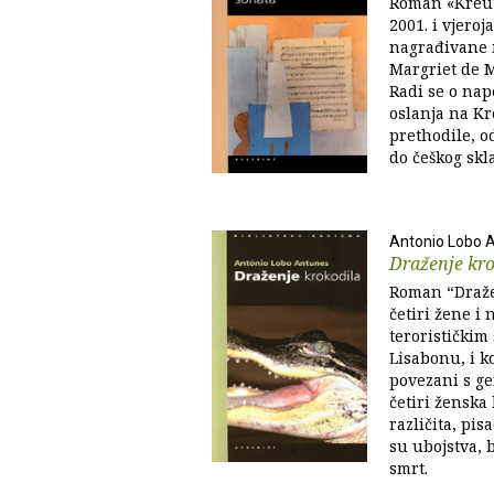
Roman «Kreut
2001. i vjeroj
nagrađivane 
Margriet de M
Radi se o nape
oslanja na Kr
prethodile, o
do češkog skla
Antonio Lobo 
Draženje kro
Roman “Dražen
četiri žene i
terorističkim
Lisabonu, i k
povezani s g
četiri ženska 
različita, pi
su ubojstva, b
smrt.