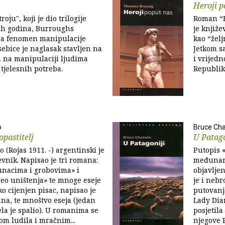
Heroji p
oju", koji je dio trilogije
Roman “H
ih godina, Burroughs
je knjiže
ra fenomen manipulacije
kao “žel
sebice je naglasak stavljen na
Jetkom s
i na manipulaciji ljudima
i vrijed
 tjelesnih potreba.
Republik
o
Bruce Ch
pastitelj
U Patago
 (Rojas 1911. -) argentinski je
Putopis «
ževnik. Napisao je tri romana:
međunaro
unacima i grobovima» i
objavljen
eo uništenja» te mnoge eseje
je i nebr
ko cijenjen pisac, napisao je
putovanj
na, te mnoštvo eseja (jedan
Lady Dia
ela je spalio). U romanima se
posjetila
m ludila i mračnim...
njegove 