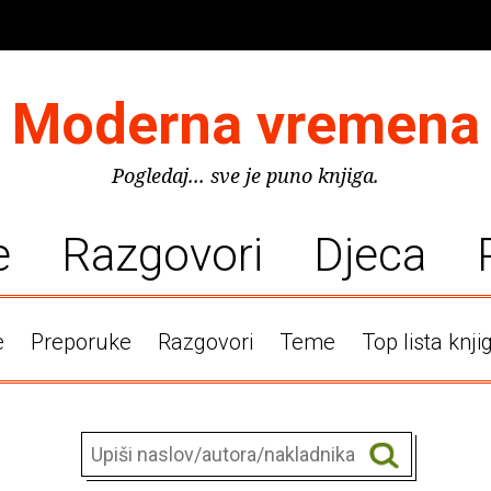
Moderna vremena
Pogledaj... sve je puno knjiga.
e
Razgovori
Djeca
e
Preporuke
Razgovori
Teme
Top lista knji