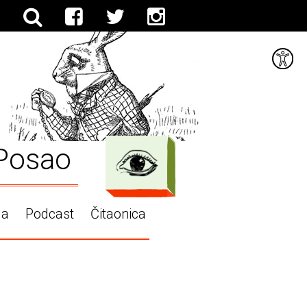
Posao
ga
Podcast
Čitaonica