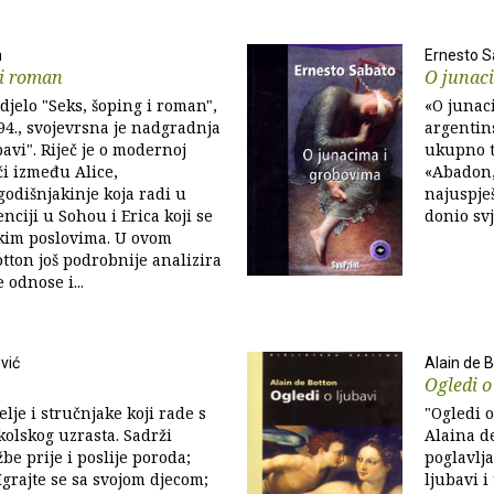
n
Ernesto S
 i roman
O junac
djelo "Seks, šoping i roman",
«O junac
94., svojevrsna je nadgradnja
argentin
avi". Riječ je o modernoj
ukupno tr
či između Alice,
«Abadon,
odišnjakinje koja radi u
najuspješ
nciji u Sohou i Erica koji se
donio svj
kim poslovima. U ovom
ton još podrobnije analizira
odnose i...
vić
Alain de 
Ogledi o
elje i stručnjake koji rade s
"Ogledi o
olskog uzrasta. Sadrži
Alaina de
žbe prije i poslije poroda;
poglavlja
Igrajte se sa svojom djecom;
ljubavi i