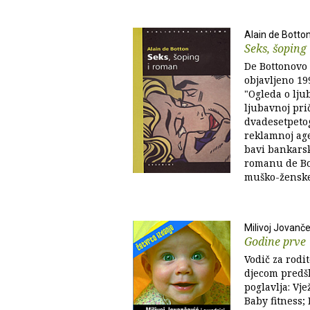
Alain de Botto
Seks, šoping
De Bottonovo 
objavljeno 19
"Ogleda o ljub
ljubavnoj pri
dvadesetpetog
reklamnoj age
bavi bankars
romanu de Bot
muško-ženske 
Milivoj Jovanče
Godine prve
Vodič za rodit
djecom predšk
poglavlja: Vje
Baby fitness; 