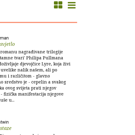
llman
svjetlo
romanu nagrađivane trilogije
 tamne tvari' Philipa Pullmana
oživljaje djevojčice Lyre, koja živi
 uvelike nalik našem, ali po
u i različitom - glavno
o sredstvo je - cepelin a svakog
a ovog svijeta prati njegov
- fizička manifestacija njegove
uše u...
atwin
staze