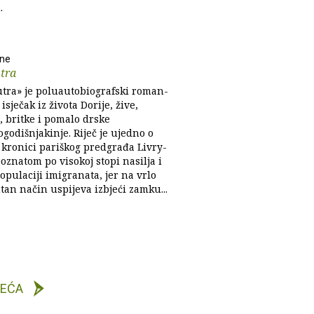
.
ene
tra
utra» je poluautobiografski roman-
isječak iz života Dorije, žive,
, britke i pomalo drske
godišnjakinje. Riječ je ujedno o
 kronici pariškog predgrađa Livry-
znatom po visokoj stopi nasilja i
opulaciji imigranata, jer na vrlo
tan način uspijeva izbjeći zamku...
DEĆA