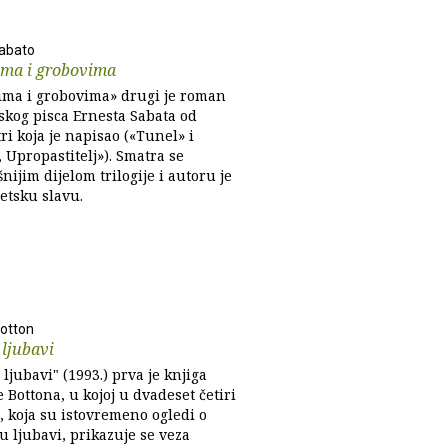
abato
ima i grobovima
ima i grobovima» drugi je roman
skog pisca Ernesta Sabata od
i koja je napisao («Tunel» i
 Upropastitelj»). Smatra se
nijim dijelom trilogije i autoru je
etsku slavu.
Botton
 ljubavi
 ljubavi" (1993.) prva je knjiga
 Bottona, u kojoj u dvadeset četiri
, koja su istovremeno ogledi o
 u ljubavi, prikazuje se veza