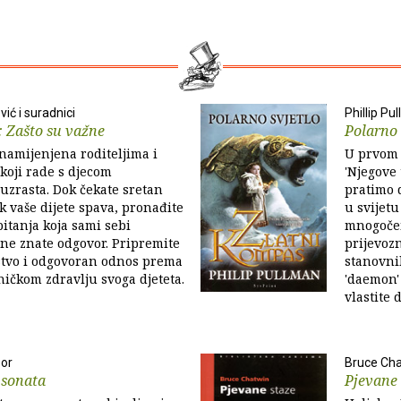
vić i suradnici
Phillip Pu
: Zašto su važne
Polarno 
 namijenjena roditeljima i
U prvom 
koji rade s djecom
'Njegove
uzrasta. Dok čekate sretan
pratimo d
ok vaše dijete spava, pronađite
u svijetu
itanja koja sami sebi
mnogočem
a ne znate odgovor. Pripremite
prijevozn
jstvo i odgovoran odnos prema
stanovnik
ihičkom zdravlju svoga djeteta.
'daemon' 
vlastite d
oor
Bruce Ch
 sonata
Pjevane 