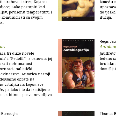
i strahove i stres; Koja su
između m
 djece; Kako postupiti kad
upoznava
oljev, povišenu temperaturu i
do tjesk
 komunicirati sa svojim
iluzija.
...
Régis Jau
ari
Autobiog
aća tri duže novele
Jauffreto
uh" i "Pedofil"), a osnovna joj
ledeno sa
kazati nehumanost
brutalan,
senzacionalistički
domišljat
vinarstva. Autorica nastoji
adoksalne obrate na
m vrtuljku na kojem sve
e, pa tako i to da izmišljeno
to, a bitno – posve nevidljivo.
d Burroughs
Thomas B