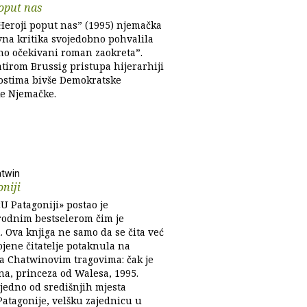
oput nas
eroji poput nas” (1995) njemačka
vna kritika svojedobno pohvalila
jno očekivani roman zaokreta”.
atirom Brussig pristupa hijerarhiji
nostima bivše Demokratske
e Njemačke.
atwin
niji
U Patagoniji» postao je
dnim bestselerom čim je
. Ova knjiga ne samo da se čita već
ojene čitatelje potaknula na
a Chatwinovim tragovima: čak je
na, princeza od Walesa, 1995.
 jedno od središnjih mjesta
Patagonije, velšku zajednicu u