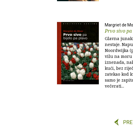
Margriet de M
Prvo sivo pa 
Glavna junak
nestaje. Napu
Noordwijka (p
vilu na moru 
iznenada, nak
kući, bez rije
zatekao kod k
samo je zapit
večerati...
PR