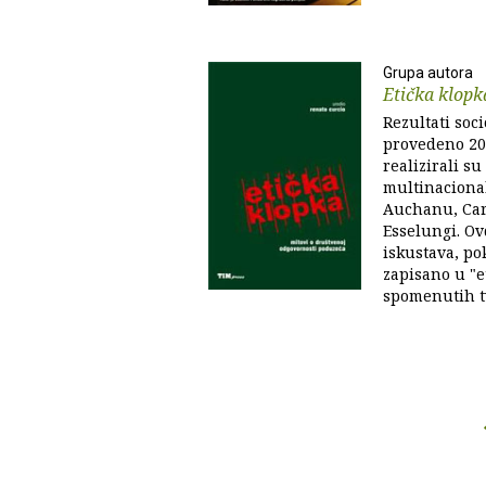
Grupa autora
Etička klopk
Rezultati soci
provedeno 200
realizirali su
multinaciona
Auchanu, Car
Esselungi. Ov
iskustava, pok
zapisano u "
spomenutih tvr