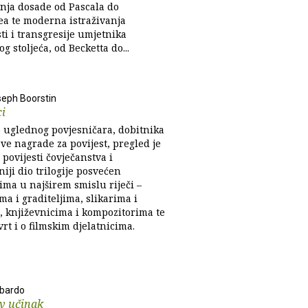
nja dosade od Pascala do
ea te moderna istraživanja
ti i transgresije umjetnika
g stoljeća, od Becketta do...
seph Boorstin
ci
o uglednog povjesničara, dobitnika
ve nagrade za povijest, pregled je
povijesti čovječanstva i
iji dio trilogije posvećen
ima u najširem smislu riječi –
ma i graditeljima, slikarima i
, književnicima i kompozitorima te
vrt i o filmskim djelatnicima.
mbardo
v učinak