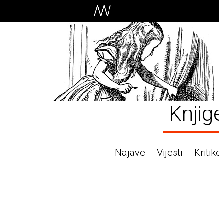
Knjig
Najave
Vijesti
Kritik