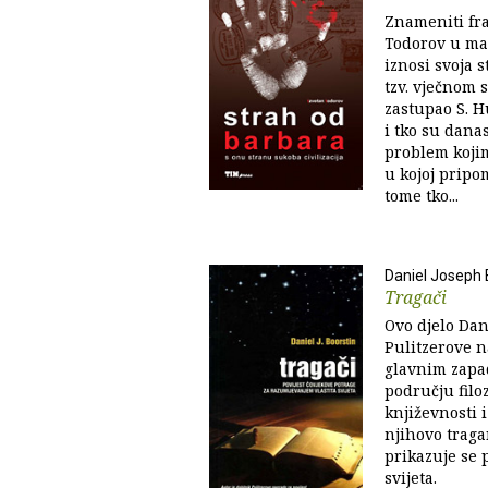
Znameniti fr
Todorov u ma
iznosi svoja s
tzv. vječnom s
zastupao S. H
i tko su danas
problem kojim
u kojoj pripo
tome tko...
Daniel Joseph 
Tragači
Ovo djelo Dan
Pulitzerove n
glavnim zapa
području filozo
književnosti 
njihovo traga
prikazuje se 
svijeta.