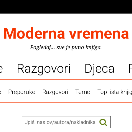
Moderna vremena
Pogledaj... sve je puno knjiga.
e
Razgovori
Djeca
e
Preporuke
Razgovori
Teme
Top lista knji