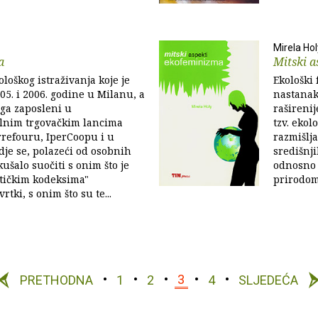
Mirela Hol
a
Mitski a
ološkog istraživanja koje je
Ekološki 
5. i 2006. godine u Milanu, a
nastanak
 ga zaposleni u
raširenij
lnim trgovačkim lancima
tzv. ekol
refouru, IperCoopu i u
razmišlj
dje se, polazeći od osobnih
središnj
ušalo suočiti s onim što je
odnosno 
etičkim kodeksima"
prirodom
tki, s onim što su te...
PRETHODNA
1
2
3
4
SLJEDEĆA