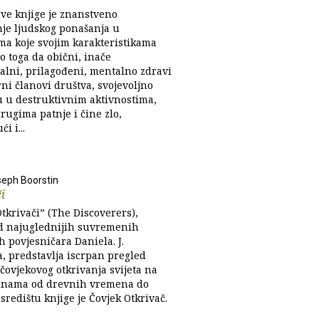
ove knjige je znanstveno
nje ljudskog ponašanja u
ama koje svojim karakteristikama
o toga da obični, inače
alni, prilagođeni, mentalno zdravi
ni članovi društva, svojevoljno
u u destruktivnim aktivnostima,
rugima patnje i čine zlo,
i i...
seph Boorstin
i
tkrivači” (The Discoverers),
d najuglednijih suvremenih
 povjesničara Daniela. J.
a, predstavlja iscrpan pregled
 čovjekovog otkrivanja svijeta na
inama od drevnih vremena do
središtu knjige je Čovjek Otkrivač.