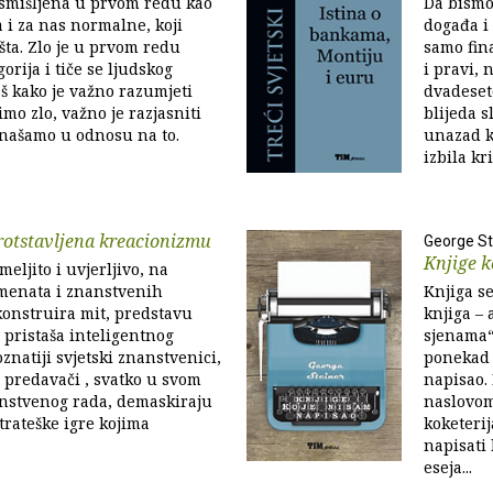
 smišljena u prvom redu kao
Da bismo
 i za nas normalne, koji
događa i 
ta. Zlo je u prvom redu
samo fina
orija i tiče se ljudskog
i pravi, 
aš kako je važno razumjeti
dvadeseto
mo zlo, važno je razjasniti
blijeda s
onašamo u odnosu na to.
unazad k
izbila kri
rotstavljena kreacionizmu
George St
Knjige k
meljito i uvjerljivo, na
menata i znanstvenih
Knjiga s
konstruira mit, predstavu
knjiga – 
i pristaša inteligentnog
sjenama“ 
znatiji svjetski znanstvenici,
ponekad i
i predavači , svatko u svom
napisao.
nstvenog rada, demaskiraju
naslovom,
rateške igre kojima
koketerij
napisati 
eseja...