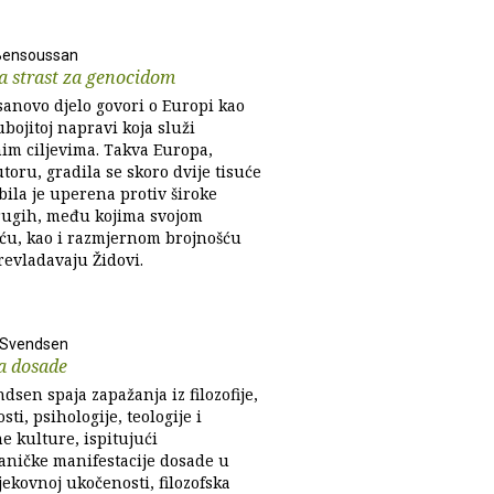
Bensoussan
a strast za genocidom
anovo djelo govori o Europi kao
bojitoj napravi koja služi
im ciljevima. Takva Europa,
oru, gradila se skoro dvije tisuće
bila je uperena protiv široke
rugih, među kojima svojom
ću, kao i razmjernom brojnošću
revladavaju Židovi.
. Svendsen
ja dosade
dsen spaja zapažanja iz filozofije,
sti, psihologije, teologije i
e kulture, ispitujući
ničke manifestacije dosade u
ekovnoj ukočenosti, filozofska