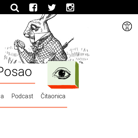
Posao
ga
Podcast
Čitaonica