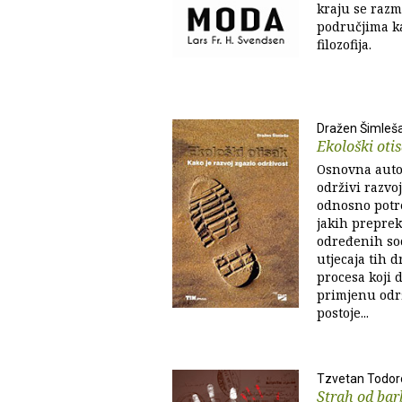
kraju se razm
područjima ka
filozofija.
Dražen Šimleš
Ekološki oti
Osnovna auto
održivi razvo
odnosno potre
jakih preprek
određenih soc
utjecaja tih 
procesa koji 
primjenu održ
postoje...
Tzvetan Todor
Strah od bar