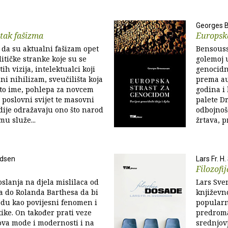
Georges 
atak fašizma
Europsk
 da su aktualni fašizam opet
Bensouss
itičke stranke koje su se
golemoj u
tih vizija, intelektualci koji
genocidn
ni nihilizam, sveučilišta koja
prema aut
 to ime, pohlepa za novcem
godina i 
 poslovni svijet te masovni
palete D
adije odražavaju ono što narod
odbojnoš
mu služe...
žrtava, p
ndsen
Lars Fr. H
Filozofi
slanja na djela mislilaca od
Lars Sven
 do Rolanda Barthesa da bi
književno
odu kao povijesni fenomen i
popularn
etike. On također prati veze
predroma
va mode i modernosti i na
srednjovj