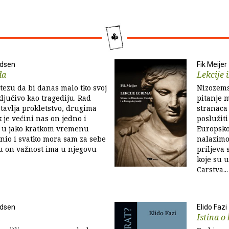
ndsen
Fik Meijer
da
Lekcije 
 tezu da bi danas malo tko svoj
Nizozems
ključivo kao tragediju. Rad
pitanje m
avlja prokletstvo, drugima
stranaca 
 je većini nas on jedno i
poslužit
e u jako kratkom vremenu
Europsko
nio i svatko mora sam za sebe
nalazimo
ku on važnost ima u njegovu
priljeva
koje su 
Carstva...
ndsen
Elido Fazi
Istina o