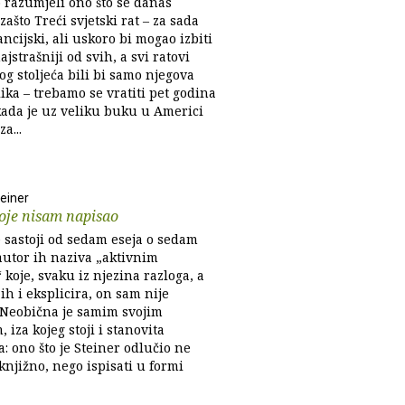
 razumjeli ono što se danas
zašto Treći svjetski rat – za sada
ncijski, ali uskoro bi mogao izbiti
najstrašniji od svih, a svi ratovi
g stoljeća bili bi samo njegova
lika – trebamo se vratiti pet godina
ada je uz veliku buku u Americi
za...
einer
oje nisam napisao
e sastoji od sedam eseja o sedam
autor ih naziva „aktivnim
koje, svaku iz njezina razloga, a
h i eksplicira, on sam nije
 Neobična je samim svojim
 iza kojeg stoji i stanovita
a: ono što je Steiner odlučio ne
knjižno, nego ispisati u formi