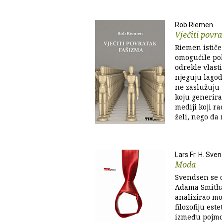
Rob Riemen
Vječiti povr
Riemen ističe
omogućile pol
odrekle vlasti
njeguju lagod
ne zaslužuju
koju generira
mediji koji r
želi, nego da 
Lars Fr. H. Sve
Moda
Svendsen se o
Adama Smitha
analizirao m
filozofiju est
između pojmo