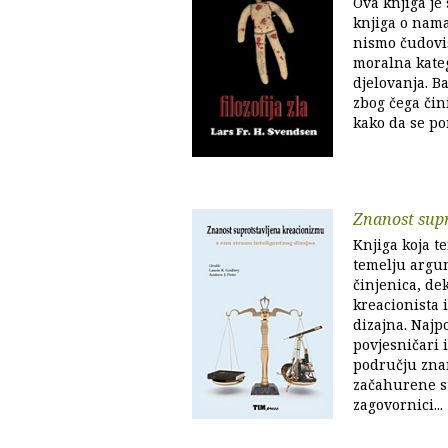
Ova knjiga je
knjiga o nama
nismo čudoviš
moralna kateg
djelovanja. B
zbog čega čini
kako da se p
Znanost sup
Knjiga koja te
temelju argu
činjenica, de
kreacionista 
dizajna. Najpo
povjesničari 
području zna
začahurene st
zagovornici...