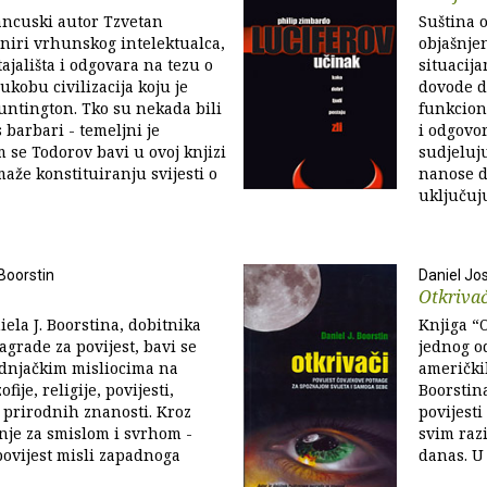
ancuski autor Tzvetan
Suština 
niri vrhunskog intelektualca,
objašnje
tajališta i odgovara na tezu o
situacij
ukobu civilizacija koju je
dovode d
untington. Tko su nekada bili
funkcion
 barbari - temeljni je
i odgovor
 se Todorov bavi u ovoj knjizi
sudjeluj
maže konstituiranju svijesti o
nanose d
uključujuć
Boorstin
Daniel Jo
Otkrivač
iela J. Boorstina, dobitnika
Knjiga “O
agrade za povijest, bavi se
jednog o
dnjačkim misliocima na
američkih
fije, religije, povijesti,
Boorstin
i prirodnih znanosti. Kroz
povijesti
nje za smislom i svrhom -
svim raz
povijest misli zapadnoga
danas. U 