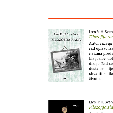
Lars Fr. H. Sve
Filozofija ra
Autor razvija
rad opisao is
nekima predst
blagoslov, dok
drugo. Rad s
dosta promije
shvatiti koli
životu.
Lars Fr. H. Sve
Filozofija zla