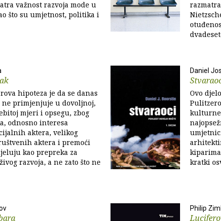
atra važnost razvoja mode u
razmatra
o što su umjetnost, politika i
Nietzsch
otuđenos
dvadeseto
a
Daniel Jo
sak
Stvarao
rova hipoteza je da se danas
Ovo djel
j ne primjenjuje u dovoljnoj,
Pulitzero
bitoj mjeri i opsegu, zbog
kulturne 
a, odnosno interesa
najopsežn
ijalnih aktera, velikog
umjetnic
društvenih aktera i premoći
arhitekti
djeluju kao prepreka za
kiparima
ivog razvoja, a ne zato što ne
kratki os
ov
Philip Zi
bara
Lucifero