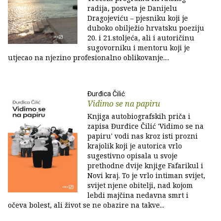
radija, posveta je Danijelu
Dragojeviću – pjesniku koji je
duboko obilježio hrvatsku poeziju
20. i 21.stoljeća, ali i autoričinu
sugovorniku i mentoru koji je
utjecao na njezino profesionalno oblikovanje....
Đurđica Čilić
Vidimo se na papiru
Knjiga autobiografskih priča i
zapisa Đurđice Čilić 'Vidimo se na
papiru' vodi nas kroz isti prozni
krajolik koji je autorica vrlo
sugestivno opisala u svoje
prethodne dvije knjige Fafarikul i
Novi kraj. To je vrlo intiman svijet,
svijet njene obitelji, nad kojom
lebdi majčina nedavna smrt i
očeva bolest, ali život se ne obazire na takve...