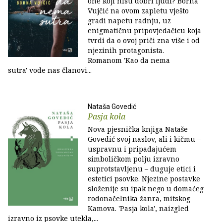
one koji nisu dobri ljudi? Borna
Vujčić na ovom zapletu vješto
gradi napetu radnju, uz
enigmatičnu pripovjedačicu koja
tvrdi da o ovoj priči zna više i od
njezinih protagonista.
Romanom 'Kao da nema
sutra' vode nas članovi...
Nataša Govedić
Pasja kola
Nova pjesnička knjiga Nataše
Govedić svoj naslov, ali i kičmu –
uspravnu i pripadajućem
simboličkom polju izravno
suprotstavljenu – duguje etici i
estetici psovke. Njezine postavke
složenije su ipak nego u domaćeg
rodonačelnika žanra, mitskog
Kamova. 'Pasja kola', naizgled
izravno iz psovke utekla,...