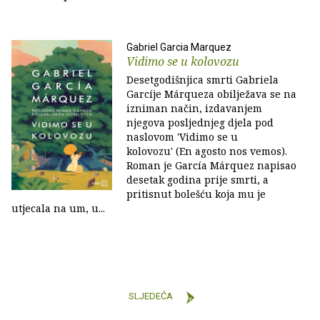
Gabriel Garcia Marquez
Vidimo se u kolovozu
Desetgodišnjica smrti Gabriela
Garcíje Márqueza obilježava se na
izniman način, izdavanjem
njegova posljednjeg djela pod
naslovom 'Vidimo se u
kolovozu' (En agosto nos vemos).
Roman je García Márquez napisao
desetak godina prije smrti, a
pritisnut bolešću koja mu je
utjecala na um, u...
SLJEDEĆA