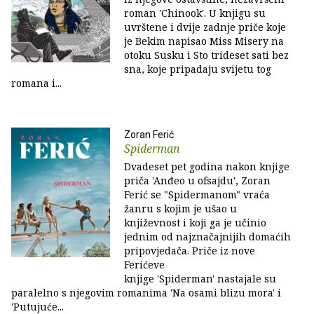
roman 'Chinook'. U knjigu su
uvrštene i dvije zadnje priče koje
je Bekim napisao Miss Misery na
otoku Susku i Sto trideset sati bez
sna, koje pripadaju svijetu tog
romana i...
Zoran Ferić
Spiderman
Dvadeset pet godina nakon knjige
priča 'Anđeo u ofsajdu', Zoran
Ferić se "Spidermanom" vraća
žanru s kojim je ušao u
književnost i koji ga je učinio
jednim od najznačajnijih domaćih
pripovjedača. Priče iz nove
Ferićeve
knjige 'Spiderman' nastajale su
paralelno s njegovim romanima 'Na osami blizu mora' i
'Putujuće...