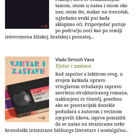
tamom, onom u nama i onom oko
nas; onim što, makar na trenutak,
ugledamo svaki put kada
sklopimo oči. Pripovjedač putuje
po području noći kao po zemlji
istovremena bliskoj, bratskoj i poznatoj,...
Vlado Simcich Vava
Vjetar i zastave
Kad započne s lektirom ovog, u
svojem katkada upravo
vrtoglavom vrludanju zapravo
savršeno strukturiranog romana,
naklonjeni će čitatelj, posebno
ako se generacijski donekle
podudara s autorom i većinom
njegovih likova, isprva pomisliti
da se našao na stranicama neke
kronološki intonirane bildungs literature i nostalgično...