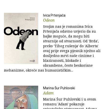
Ivica Prtenjača
Odeon
Svojim nas je romanima Ivica
Prtenjača odavno uvjerio da su
bajke moguće, da mogu biti
stvarnije od stvarnosti. Od 'Brda',
preko 'Tihog rušenja' do 'Alberta'
ovaj prije svega pjesnik nježno ali
dosljedno mrvi naše cinizme i
blaziranosti, blokade i
obrambene, često beskorisne
mehanizme, okreće nas humanističkim...
Marina Šur Puhlovski
Adam
Marina Šur Puhlovski i u ovom
romanu 'Adam' pokazuje
spisateljsku virtuoznost. Adama