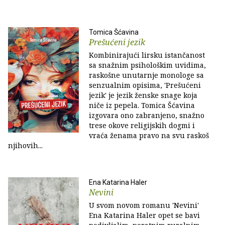
Tomica Šćavina
Prešućeni jezik
Kombinirajući lirsku istančanost
sa snažnim psihološkim uvidima,
raskošne unutarnje monologe sa
senzualnim opisima, 'Prešućeni
jezik' je jezik ženske snage koja
niče iz pepela. Tomica Šćavina
izgovara ono zabranjeno, snažno
trese okove religijskih dogmi i
vraća ženama pravo na svu raskoš
njihovih...
Ena Katarina Haler
Nevini
U svom novom romanu 'Nevini'
Ena Katarina Haler opet se bavi