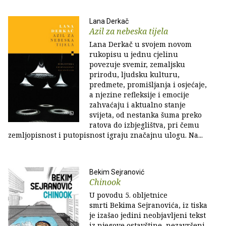
Lana Derkač
Azil za nebeska tijela
Lana Derkač u svojem novom
rukopisu u jednu cjelinu
povezuje svemir, zemaljsku
prirodu, ljudsku kulturu,
predmete, promišljanja i osjećaje,
a njezine refleksije i emocije
zahvaćaju i aktualno stanje
svijeta, od nestanka šuma preko
ratova do izbjeglištva, pri čemu
zemljopisnost i putopisnost igraju značajnu ulogu. Na...
Bekim Sejranović
Chinook
U povodu 5. obljetnice
smrti Bekima Sejranovića, iz tiska
je izašao jedini neobjavljeni tekst
iz njegove ostavštine, nezavršeni