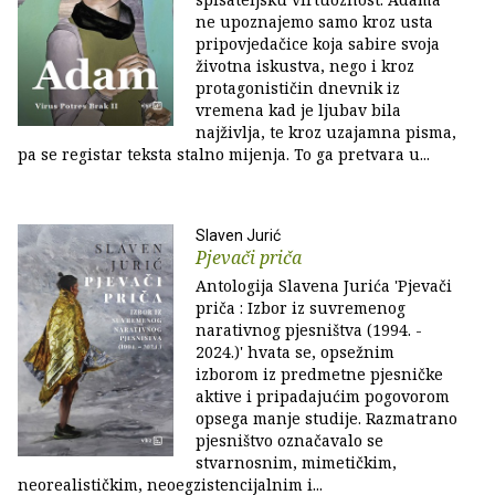
ne upoznajemo samo kroz usta
pripovjedačice koja sabire svoja
životna iskustva, nego i kroz
protagonističin dnevnik iz
vremena kad je ljubav bila
najživlja, te kroz uzajamna pisma,
pa se registar teksta stalno mijenja. To ga pretvara u...
Slaven Jurić
Pjevači priča
Antologija Slavena Jurića 'Pjevači
priča : Izbor iz suvremenog
narativnog pjesništva (1994. -
2024.)' hvata se, opsežnim
izborom iz predmetne pjesničke
aktive i pripadajućim pogovorom
opsega manje studije. Razmatrano
pjesništvo označavalo se
stvarnosnim, mimetičkim,
neorealističkim, neoegzistencijalnim i...