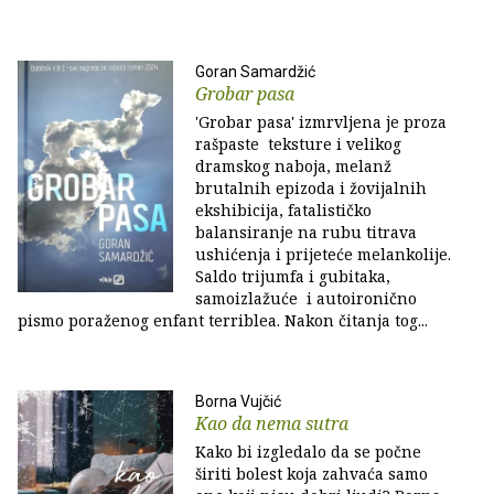
Goran Samardžić
Grobar pasa
'Grobar pasa' izmrvljena je proza
rašpaste teksture i velikog
dramskog naboja, melanž
brutalnih epizoda i žovijalnih
ekshibicija, fatalističko
balansiranje na rubu titrava
ushićenja i prijeteće melankolije.
Saldo trijumfa i gubitaka,
samoizlažuće i autoironično
pismo poraženog enfant terriblea. Nakon čitanja tog...
Borna Vujčić
Kao da nema sutra
Kako bi izgledalo da se počne
širiti bolest koja zahvaća samo