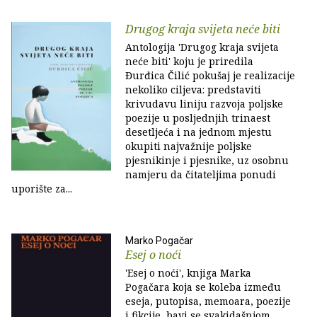
Drugog kraja svijeta neće biti
Antologija 'Drugog kraja svijeta
neće biti' koju je priredila
Đurđica Čilić pokušaj je realizacije
nekoliko ciljeva: predstaviti
krivudavu liniju razvoja poljske
poezije u posljednjih trinaest
desetljeća i na jednom mjestu
okupiti najvažnije poljske
pjesnikinje i pjesnike, uz osobnu
namjeru da čitateljima ponudi
uporište za...
Marko Pogačar
Esej o noći
'Esej o noći', knjiga Marka
Pogačara koja se koleba između
eseja, putopisa, memoara, poezije
i fikcije, bavi se svakidašnjom