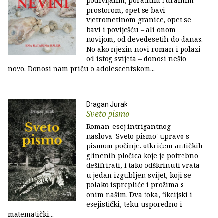
podivljalim, poratnim ruralnim
prostorom, opet se bavi
vjetrometinom granice, opet se
bavi i poviješću ‒ ali onom
novijom, od devedesetih do danas.
No ako njezin novi roman i polazi
od istog svijeta ‒ donosi nešto
novo. Donosi nam priču o adolescentskom...
Dragan Jurak
Sveto pismo
Roman-esej intrigantnog
naslova 'Sveto pismo' upravo s
pismom počinje: otkrićem antičkih
glinenih pločica koje je potrebno
dešifrirati, i tako odškrinuti vrata
u jedan izgubljen svijet, koji se
polako isprepliće i prožima s
onim našim. Dva toka, fikcijski i
esejistički, teku usporedno i
matematički...