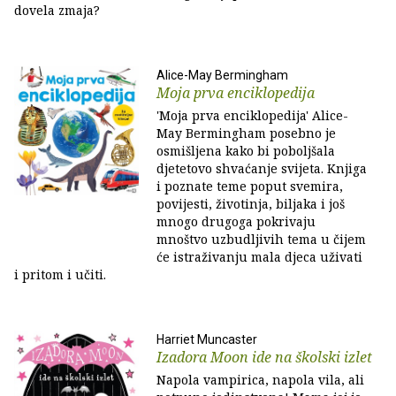
dovela zmaja?
Alice-May Bermingham
Moja prva enciklopedija
'Moja prva enciklopedija' Alice-
May Bermingham posebno je
osmišljena kako bi poboljšala
djetetovo shvaćanje svijeta. Knjiga
i poznate teme poput svemira,
povijesti, životinja, biljaka i još
mnogo drugoga pokrivaju
mnoštvo uzbudljivih tema u čijem
će istraživanju mala djeca uživati
i pritom i učiti.
Harriet Muncaster
Izadora Moon ide na školski izlet
Napola vampirica, napola vila, ali