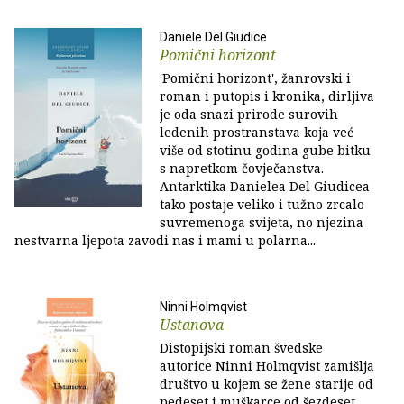
Daniele Del Giudice
Pomični horizont
'Pomični horizont', žanrovski i
roman i putopis i kronika, dirljiva
je oda snazi prirode surovih
ledenih prostranstava koja već
više od stotinu godina gube bitku
s napretkom čovječanstva.
Antarktika Danielea Del Giudicea
tako postaje veliko i tužno zrcalo
suvremenoga svijeta, no njezina
nestvarna ljepota zavodi nas i mami u polarna...
Ninni Holmqvist
Ustanova
Distopijski roman švedske
autorice Ninni Holmqvist zamišlja
društvo u kojem se žene starije od
pedeset i muškarce od šezdeset