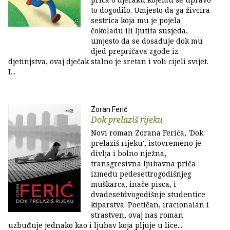
to dogodilo. Umjesto da ga živcira
sestrica koja mu je pojela
čokoladu ili ljutita susjeda,
umjesto da se dosađuje dok mu
djed prepričava zgode iz
djetinjstva, ovaj dječak stalno je sretan i voli cijeli svijet.
I...
Zoran Ferić
Dok prelaziš rijeku
Novi roman Zorana Ferića, 'Dok
prelaziš rijeku', istovremeno je
divlja i bolno nježna,
transgresivna ljubavna priča
između pedesettrogodišnjeg
muškarca, inače pisca, i
dvadesetdvogodišnje studentice
kiparstva. Poetičan, iracionalan i
strastven, ovaj nas roman
uzbuđuje jednako kao i ljubav koja pljuje u lice...