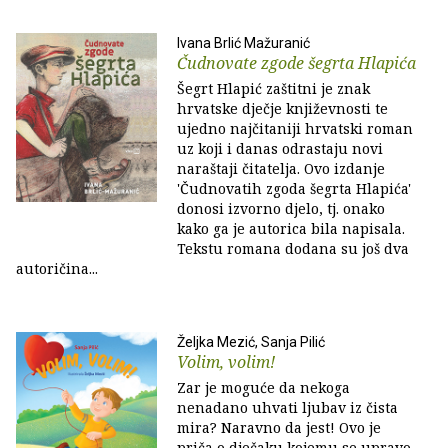
Ivana Brlić Mažuranić
Čudnovate zgode šegrta Hlapića
Šegrt Hlapić zaštitni je znak
hrvatske dječje književnosti te
ujedno najčitaniji hrvatski roman
uz koji i danas odrastaju novi
naraštaji čitatelja. Ovo izdanje
'Čudnovatih zgoda šegrta Hlapića'
donosi izvorno djelo, tj. onako
kako ga je autorica bila napisala.
Tekstu romana dodana su još dva
autoričina...
Željka Mezić, Sanja Pilić
Volim, volim!
Zar je moguće da nekoga
nenadano uhvati ljubav iz čista
mira? Naravno da jest! Ovo je
priča o dječaku kojemu se upravo