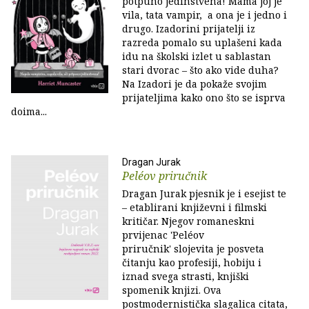
potpuno jedinstvena! Mama joj je
vila, tata vampir, a ona je i jedno i
drugo. Izadorini prijatelji iz
razreda pomalo su uplašeni kada
idu na školski izlet u sablastan
stari dvorac – što ako vide duha?
Na Izadori je da pokaže svojim
prijateljima kako ono što se isprva
doima...
Dragan Jurak
Peléov priručnik
Dragan Jurak pjesnik je i esejist te
– etablirani književni i filmski
kritičar. Njegov romaneskni
prvijenac 'Peléov
priručnik' slojevita je posveta
čitanju kao profesiji, hobiju i
iznad svega strasti, knjiški
spomenik knjizi. Ova
postmodernistička slagalica citata,