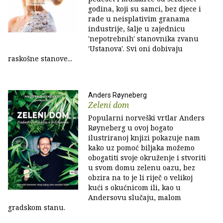
godina, koji su samci, bez djece i
rade u neisplativim granama
industrije, šalje u zajednicu
'nepotrebnih' stanovnika zvanu
'Ustanova'. Svi oni dobivaju
raskošne stanove...
Anders Røyneberg
Zeleni dom
Popularni norveški vrtlar Anders
Røyneberg u ovoj bogato
ilustriranoj knjizi pokazuje nam
kako uz pomoć biljaka možemo
obogatiti svoje okruženje i stvoriti
u svom domu zelenu oazu, bez
obzira na to je li riječ o velikoj
kući s okućnicom ili, kao u
Andersovu slučaju, malom
gradskom stanu.