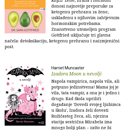
knjizi 'Žene, hrana i hormoni'
donosi najnovije preporuke za
ketogenu prehranu za žene,
usklađenu s njihovim zahtjevnim
hormonskim potrebama.
Znanstveno utemeljen program
Gottfried uključuje tri glavna
načela: detoksikaciju, ketogenu prehranu i naizmjenični
post.
Harriet Muncaster
Izadora Moon u nevolji
Napola vampirica, napola vila, ali
potpuno jedinstvena! Mama joj je
vila, tata vampir, a ona je i jedno i
drugo. Kad škola upriliči
događanje 'Dovedi svojeg ljubimca
u školu', Izadora želi dovesti
Ružičastog Zeca, ali, njezina
starija sestrična Mirabela ima
mnogo bolji plan – zašto ne bi