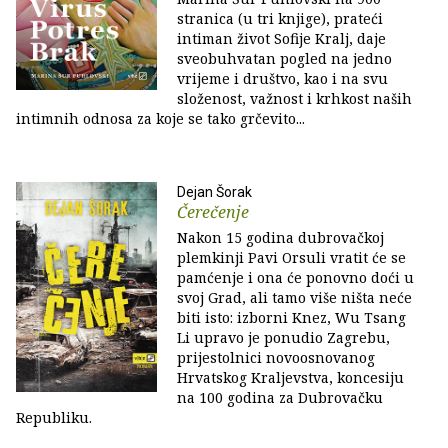
stranica (u tri knjige), prateći
intiman život Sofije Kralj, daje
sveobuhvatan pogled na jedno
vrijeme i društvo, kao i na svu
složenost, važnost i krhkost naših
intimnih odnosa za koje se tako grčevito...
Dejan Šorak
Čerečenje
Nakon 15 godina dubrovačkoj
plemkinji Pavi Orsuli vratit će se
pamćenje i ona će ponovno doći u
svoj Grad, ali tamo više ništa neće
biti isto: izborni Knez, Wu Tsang
Li upravo je ponudio Zagrebu,
prijestolnici novoosnovanog
Hrvatskog Kraljevstva, koncesiju
na 100 godina za Dubrovačku
Republiku.