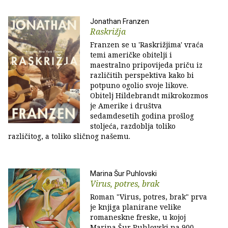
Jonathan Franzen
Raskrižja
Franzen se u 'Raskrižjima' vraća
temi američke obitelji i
maestralno pripovijeda priču iz
različitih perspektiva kako bi
potpuno ogolio svoje likove.
Obitelj Hildebrandt mikrokozmos
je Amerike i društva
sedamdesetih godina prošlog
stoljeća, razdoblja toliko
različitog, a toliko sličnog našemu.
Marina Šur Puhlovski
Virus, potres, brak
Roman "Virus, potres, brak" prva
je knjiga planirane velike
romaneskne freske, u kojoj
Marina Šur Puhlovski na 900