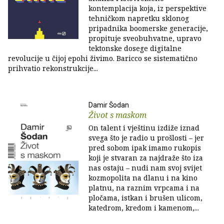
kontemplacija koja, iz perspektive
tehničkom napretku sklonog
pripadnika boomerske generacije,
propituje sveobuhvatne, upravo
tektonske dosege digitalne
revolucije u čijoj epohi živimo. Baricco se sistematično
prihvatio rekonstrukcije...
Damir Šodan
Život s maskom
On talent i vještinu izdiže iznad
svega što je radio u prošlosti – jer
pred sobom ipak imamo rukopis
koji je stvaran za najdraže što iza
nas ostaju – nudi nam svoj svijet
kozmopolita na dlanu i na kino
platnu, na raznim vrpcama i na
pločama, istkan i brušen ulicom,
katedrom, kredom i kamenom,...