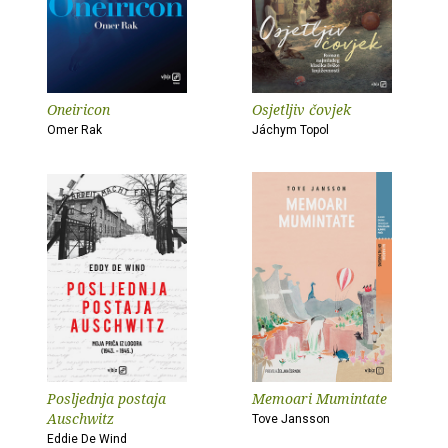
Oneiricon
Osjetljiv čovjek
Omer Rak
Jáchym Topol
Posljednja postaja
Memoari Mumintate
Auschwitz
Tove Jansson
Eddie De Wind