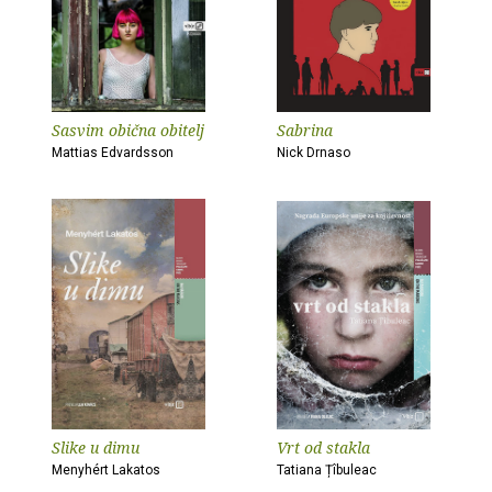
Sasvim obična obitelj
Sabrina
Mattias Edvardsson
Nick Drnaso
Slike u dimu
Vrt od stakla
Menyhért Lakatos
Tatiana Țîbuleac