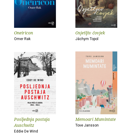
Oneiricon
Osjetljiv čovjek
Omer Rak
Jáchym Topol
Posljednja postaja
Memoari Mumintate
Auschwitz
Tove Jansson
Eddie De Wind