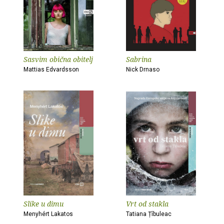
Sasvim obična obitelj
Sabrina
Mattias Edvardsson
Nick Drnaso
Slike u dimu
Vrt od stakla
Menyhért Lakatos
Tatiana Țîbuleac