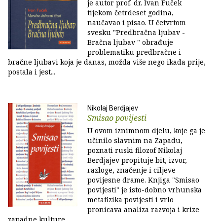
je autor prof. dr. Ivan Fuček
tijekom četrdeset godina,
naučavao i pisao. U četvrtom
svesku "Predbračna ljubav -
Bračna ljubav " obrađuje
problematiku predbračne i
bračne ljubavi koja je danas, možda više nego ikada prije,
postala i jest...
Nikolaj Berdjajev
Smisao povijesti
U ovom iznimnom djelu, koje ga je
učinilo slavnim na Zapadu,
poznati ruski filozof Nikolaj
Berdjajev propituje bit, izvor,
razloge, značenje i ciljeve
povijesne drame. Knjiga "Smisao
povijesti" je isto-dobno vrhunska
metafizika povijesti i vrlo
pronicava analiza razvoja i krize
zapadne kulture.