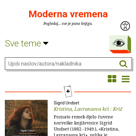
Moderna vremena
Pogledaj... sve je puno knjiga.
Sve teme
Sigrid Undset
Kristina, Lavransova kći : Križ
Poznato remek djelo čuvene
norveške književnice Sigrid
Undset (1882.-1949.), «Kristina,
Lavransova kći», velika je