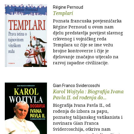
Régine Pernoud
Templari
Poznata francuska povjesničarka
Régine Pernoud u ovom nam
djelu predstavlja povijest slavnog
crkvenog i vojničkog reda
Templara uz čije se ime vežu
brojne kontroverze i čije je
djelovanje značajno utjecalo na
razvoj zapadne civilizacije.
Gian Franco Svidercoschi
Karol Wojtyla : Biografija Ivana
Pavla II. od rođenja do...
Biografija Ivana Pavla II., od
rođenja do izbora za papu,
poznatog talijanskog vatikanista i
novinara Gian Franca
Svidercoschija, otkriva nam