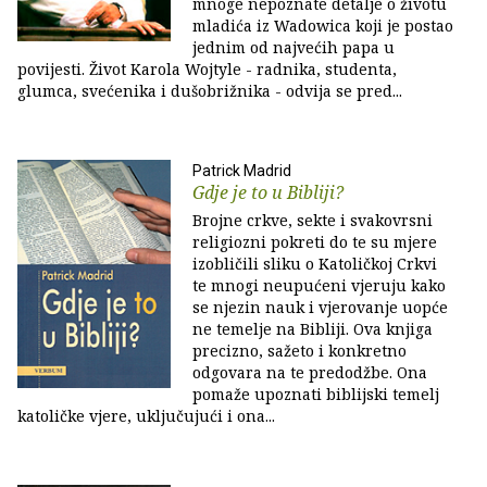
mnoge nepoznate detalje o životu
mladića iz Wadowica koji je postao
jednim od najvećih papa u
povijesti. Život Karola Wojtyle - radnika, studenta,
glumca, svećenika i dušobrižnika - odvija se pred...
Patrick Madrid
Gdje je to u Bibliji?
Brojne crkve, sekte i svakovrsni
religiozni pokreti do te su mjere
izobličili sliku o Katoličkoj Crkvi
te mnogi neupućeni vjeruju kako
se njezin nauk i vjerovanje uopće
ne temelje na Bibliji. Ova knjiga
precizno, sažeto i konkretno
odgovara na te predodžbe. Ona
pomaže upoznati biblijski temelj
katoličke vjere, uključujući i ona...