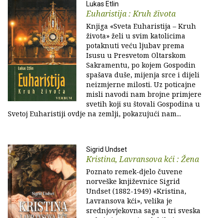
Lukas Etlin
Euharistija : Kruh života
Knjiga «Sveta Euharistija – Kruh
života» želi u svim katolicima
potaknuti veću ljubav prema
Isusu u Presvetom Oltarskom
Sakramentu, po kojem Gospodin
spašava duše, mijenja srce i dijeli
neizmjerne milosti. Uz poticajne
misli navodi nam brojne primjere
svetih koji su štovali Gospodina u
Svetoj Euharistiji ovdje na zemlji, pokazujući nam...
Sigrid Undset
Kristina, Lavransova kći : Žena
Poznato remek-djelo čuvene
norveške književnice Sigrid
Undset (1882-1949) «Kristina,
Lavransova kći», velika je
srednjovjekovna saga u tri sveska