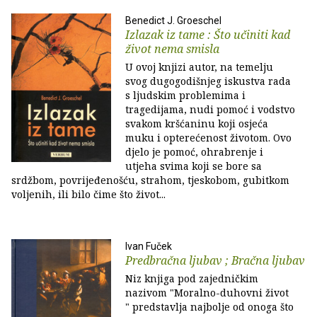
Benedict J. Groeschel
Izlazak iz tame : Što učiniti kad
život nema smisla
U ovoj knjizi autor, na temelju
svog dugogodišnjeg iskustva rada
s ljudskim problemima i
tragedijama, nudi pomoć i vodstvo
svakom kršćaninu koji osjeća
muku i opterećenost životom. Ovo
djelo je pomoć, ohrabrenje i
utjeha svima koji se bore sa
srdžbom, povrijeđenošću, strahom, tjeskobom, gubitkom
voljenih, ili bilo čime što život...
Ivan Fuček
Predbračna ljubav ; Bračna ljubav
Niz knjiga pod zajedničkim
nazivom "Moralno-duhovni život
" predstavlja najbolje od onoga što