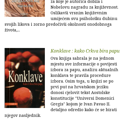
za koje je autorica dobila i
Nobelovu nagradu za književnost.
Oslikavši vrsnim književnim
umijećem svu psihološku dubinu
svojih likova i zorno predočivši okolnosti onodobnoga
života,...
Konklave : kako Crkva bira papu
Ova knjiga sabrala je na jednom
mjestu sve informacije o povijesti
izbora za papu, analizu aktualnih
konklava te pravila procedure
izbora. Osim toga, u knjizi se po
prvi put na hrvatskom jeziku
donosi cjelovit tekst Aostolske
konstitucije "Universi Domenici
Gregis" kojom je Ivan Pavao II.
detaljno odredio kako će se birati
njegov nasljednik.