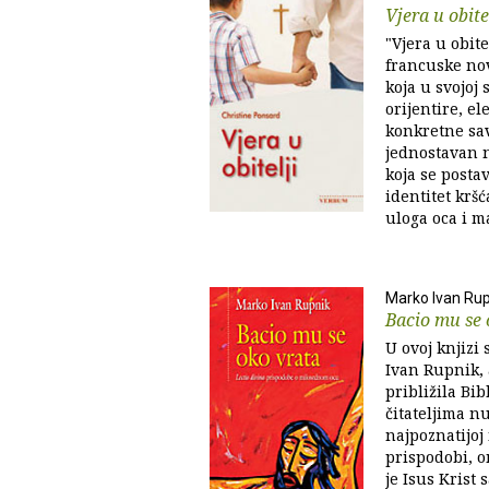
Vjera u obite
"Vjera u obite
francuske no
koja u svojoj 
orijentire, el
konkretne sav
jednostavan 
koja se posta
identitet kršć
uloga oca i m
Marko Ivan Rup
Bacio mu se 
U ovoj knjizi
Ivan Rupnik, 
približila Bib
čitateljima n
najpoznatijoj 
prispodobi, o
je Isus Krist 