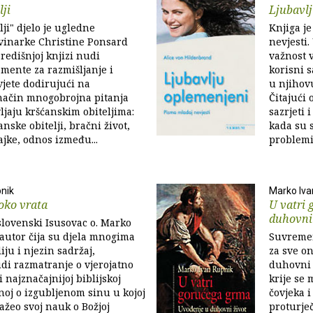
lji
Ljubavl
lji" djelo je ugledne
Knjiga j
vinarke Christine Ponsard
nevjesti.
središnjoj knjizi nudi
važnost v
emente za razmišljanje i
korisni s
jete dodirujući na
u njihov
način mnogobrojna pitanja
Čitajući 
vljaju kršćanskim obiteljima:
sazrjeti 
anske obitelji, bračni život,
kada su 
ajke, odnos između...
problemim
nik
Marko Iva
oko vrata
U vatri 
duhovni
 slovenski Isusovac o. Marko
autor čija su djela mnogima
Suvremen
liju i njezin sadržaj,
za sve o
udi razmatranje o vjerojatno
duhovni 
i najznačajnijoj biblijskoj
krije se 
noj o izgubljenom sinu u kojoj
čovjeka i
sažeo svoj nauk o Božjoj
proturje