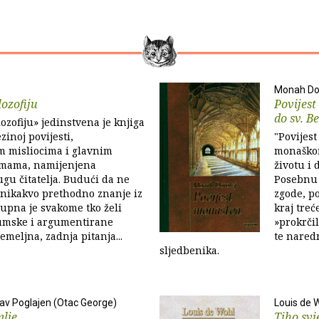
Monah Do
lozofiju
Povijest
do sv. B
lozofiju» jedinstvena je knjiga
jezinoj povijesti,
"Povijes
m misliocima i glavnim
monaškom
temama, namijenjena
životu i 
gu čitatelja. Budući da ne
Posebnu d
 nikakvo prethodno znanje iz
zgode, p
stupna je svakome tko želi
kraj treć
umske i argumentirane
»prokrčil
emeljna, zadnja pitanja...
te nared
sljedbenika.
av Poglajen (Otac George)
Louis de 
mlje
Tiho svj