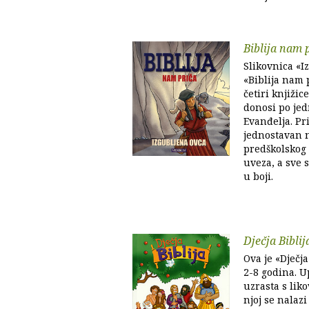
Biblija nam 
Slikovnica «I
«Biblija nam p
četiri knjižic
donosi po je
Evanđelja. Pr
jednostavan n
predškolskog 
uveza, a sve 
u boji.
Dječja Biblij
Ova je «Dječj
2-8 godina. 
uzrasta s liko
njoj se nalazi