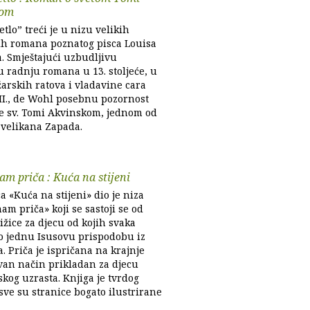
kom
etlo” treći je u nizu velikih
ih romana poznatog pisca Louisa
. Smještajući uzbudljivu
u radnju romana u 13. stoljeće, u
žarskih ratova i vladavine cara
 II., de Wohl posebnu pozornost
e sv. Tomi Akvinskom, jednom od
 velikana Zapada.
nam priča : Kuća na stijeni
a «Kuća na stijeni» dio je niza
nam priča» koji se sastoji se od
jižice za djecu od kojih svaka
o jednu Isusovu prispodobu iz
. Priča je ispričana na krajnje
van način prikladan za djecu
kog uzrasta. Knjiga je tvrdog
sve su stranice bogato ilustrirane