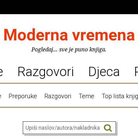
Moderna vremena
Pogledaj... sve je puno knjiga.
e
Razgovori
Djeca
e
Preporuke
Razgovori
Teme
Top lista knji