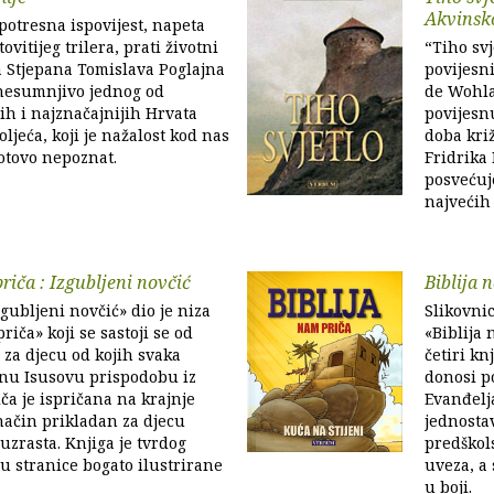
Akvins
 potresna ispovijest, napeta
vitijeg trilera, prati životni
“Tiho svj
 Stjepana Tomislava Poglajna
povijesn
 nesumnjivo jednog od
de Wohla
ih i najznačajnijih Hrvata
povijesn
ljeća, koji je nažalost kod nas
doba kri
otovo nepoznat.
Fridrika
posvećuj
najvećih
riča : Izgubljeni novčić
Biblija 
zgubljeni novčić» dio je niza
Slikovnic
riča» koji se sastoji se od
«Biblija 
e za djecu od kojih svaka
četiri kn
dnu Isusovu prispodobu iz
donosi p
iča je ispričana na krajnje
Evanđelja
ačin prikladan za djecu
jednosta
uzrasta. Knjiga je tvrdog
predškols
su stranice bogato ilustrirane
uveza, a 
u boji.