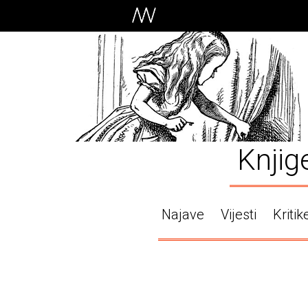
Knjig
Najave
Vijesti
Kritik