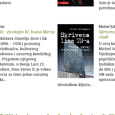
jubavi.
Zato je d
potrebno 
tei
Michel S
le : životopis bl. Ivana Merza
Skriveno
vladi
bližava čitatelju život i lik
1896. – 1928.) poznatog
U ovoj kn
elektualca, kulturnog
Michel S
rofesora i zauzetog katoličkog
Ujedinje
a. Prigodom njegovog
popriličn
laženim, u Banja Luci 22.
ljudskim
odine, Ivan Pavao II. je rekao:
da štiti 
rza za čitav jedan naraštaj
UN sada 
a...
sporazum
ideološkom ključu...