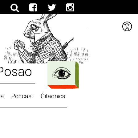
Posao
ga
Podcast
Čitaonica