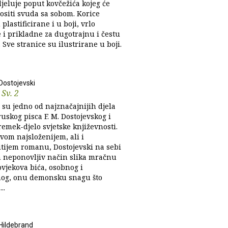
jeluje poput kovčežića kojeg će
ositi svuda sa sobom. Korice
 plastificirane i u boji, vrlo
e i prikladne za dugotrajnu i čestu
Sve stranice su ilustrirane u boji.
Dostojevski
 Sv. 2
 su jedno od najznačajnijih djela
uskog pisca F. M. Dostojevskog i
remek-djelo svjetske književnosti.
vom najsloženijem, ali i
itijem romanu, Dostojevski na sebi
n neponovljiv način slika mračnu
ovjekova bića, osobnog i
nog, onu demonsku snagu što
..
 Hildebrand