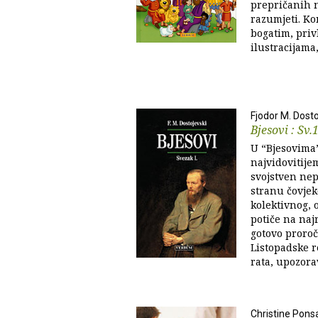
prepričanih 
razumjeti. Ko
bogatim, priv
ilustracijama
Fjodor M. Dosto
Bjesovi : Sv.
U “Bjesovima”
najvidovitije
svojstven nep
stranu čovjek
kolektivnog,
potiče na najr
gotovo proroč
Listopadske r
rata, upozorav
Christine Pons