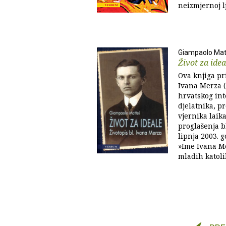
neizmjernoj l
Giampaolo Mat
Život za idea
Ova knjiga pri
Ivana Merza (
hrvatskog int
djelatnika, p
vjernika laik
proglašenja b
lipnja 2003. g
»Ime Ivana Me
mladih katolik