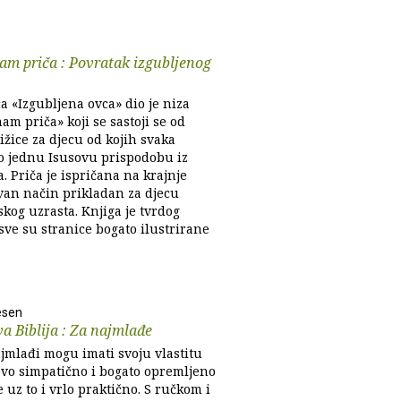
nam priča : Povratak izgubljenog
a «Izgubljena ovca» dio je niza
nam priča» koji se sastoji se od
jižice za djecu od kojih svaka
o jednu Isusovu prispodobu iz
. Priča je ispričana na krajnje
van način prikladan za djecu
kog uzrasta. Knjiga je tvrdog
sve su stranice bogato ilustrirane
esen
a Biblija : Za najmlađe
ajmlađi mogu imati svoju vlastitu
 Ovo simpatično i bogato opremljeno
e uz to i vrlo praktično. S ručkom i