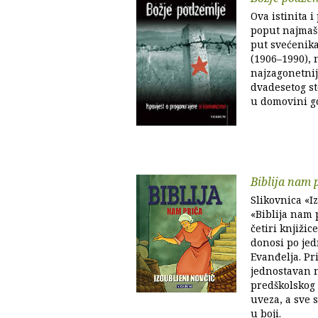
Ova istinita i
poput najmašto
put svećenika
(1906–1990),
najzagonetnij
dvadesetog sto
u domovini g
Biblija nam p
Slikovnica «I
«Biblija nam p
četiri knjižic
donosi po je
Evanđelja. Pr
jednostavan n
predškolskog 
uveza, a sve 
u boji.