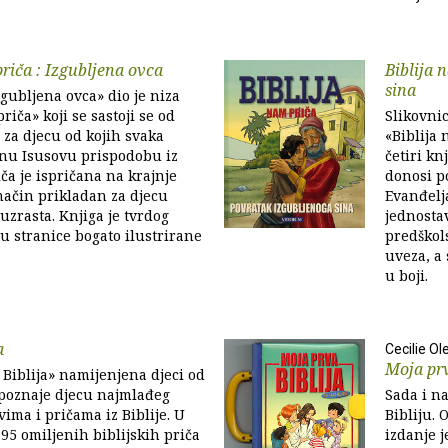
priča : Izgubljena ovca
Biblija 
sina
zgubljena ovca» dio je niza
riča» koji se sastoji se od
Slikovnic
e za djecu od kojih svaka
«Biblija 
dnu Isusovu prispodobu iz
četiri kn
iča je ispričana na krajnje
donosi p
ačin prikladan za djecu
Evanđelja
uzrasta. Knjiga je tvrdog
jednosta
su stranice bogato ilustrirane
predškols
uveza, a 
u boji.
a
Cecilie Ol
Moja prv
a Biblija» namijenjena djeci od
Upoznaje djecu najmlađeg
Sada i n
vima i pričama iz Biblije. U
Bibliju.
 95 omiljenih biblijskih priča
izdanje j