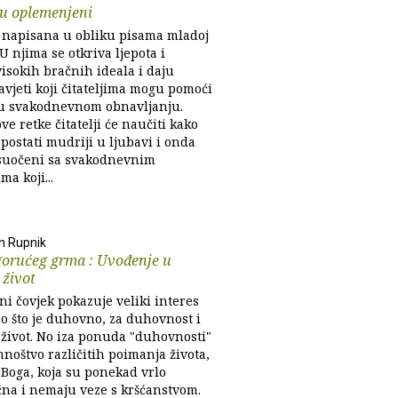
ju oplemenjeni
e napisana u obliku pisama mladoj
 U njima se otkriva ljepota i
isokih bračnih ideala i daju
avjeti koji čitateljima mogu pomoći
u svakodnevnom obnavljanju.
ove retke čitatelji će naučiti kako
i postati mudriji u ljubavi i onda
suočeni sa svakodnevnim
a koji...
n Rupnik
gorućeg grma : Uvođenje u
 život
i čovjek pokazuje veliki interes
no što je duhovno, za duhovnost i
život. No iza ponuda "duhovnosti"
mnoštvo različitih poimanja života,
 Boga, koja su ponekad vrlo
čna i nemaju veze s kršćanstvom.