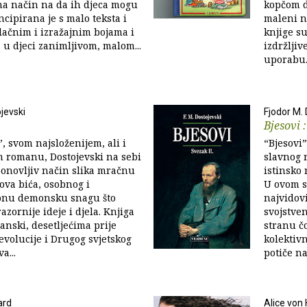
na način na da ih djeca mogu
kopčom d
ncipirana je s malo teksta i
maleni n
lačnim i izražajnim bojama i
knjige su
, u djeci zanimljivom, malom...
izdržljiv
uporabu. 
jevski
Fjodor M. 
1
Bjesovi :
, svom najsloženijem, ali i
“Bjesovi”
m romanu, Dostojevski na sebi
slavnog r
onovljiv način slika mračnu
istinsko 
ova bića, osobnog i
U ovom s
 onu demonsku snagu što
najvidov
azornije ideje i djela. Knjiga
svojstve
anski, desetljećima prije
stranu č
evolucije i Drugog svjetskog
kolektiv
a...
potiče na.
ard
Alice von