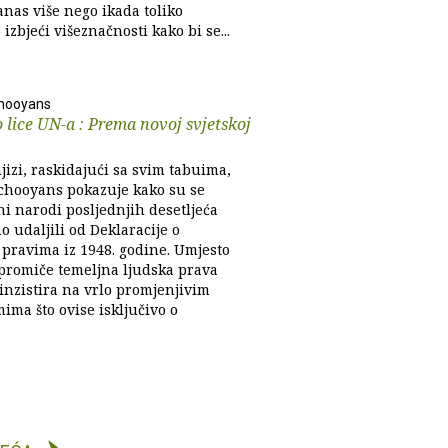
anas više nego ikada toliko
izbjeći višeznačnosti kako bi se...
chooyans
 lice UN-a : Prema novoj svjetskoj
jizi, raskidajući sa svim tabuima,
chooyans pokazuje kako su se
ni narodi posljednjih desetljeća
o udaljili od Deklaracije o
 pravima iz 1948. godine. Umjesto
i promiče temeljna ljudska prava
inzistira na vrlo promjenjivim
ima što ovise isključivo o