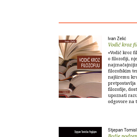
Ivan Zelić
Vodič kroz fi
«Vodič kroz fi
o filozofiji, n
najznačajniji
filozofskim 
najširemu kru
pretpostavlja
filozofije, do
upoznati raz
odgovore na t
Stjepan Tomisl
Božje podze