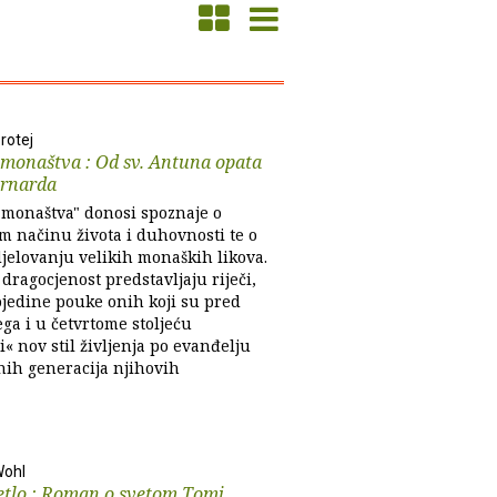
rotej
 monaštva : Od sv. Antuna opata
ernarda
t monaštva" donosi spoznaje o
 načinu života i duhovnosti te o
djelovanju velikih monaških likova.
ragocjenost predstavljaju riječi,
ojedine pouke onih koji su pred
ega i u četvrtome stoljeću
i« nov stil življenja po evanđelju
nih generacija njihovih
Wohl
etlo : Roman o svetom Tomi